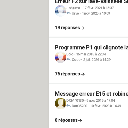
Erreur F2 sur lave-vaisselle 
Johjuma
-
17 févr. 2021 à 15:37
Urve
-
4 nov. 2025 à 10:09
19 réponses
Programme P1 qui clignote la
Lolo
-
16 mai 2018 à 22:34
Coco
-
2 juil. 2026 à 14:29
76 réponses
Message erreur E15 et robinet
DOM40130
-
9 nov. 2019 à 17:04
Dan35230
-
10 févr. 2023 à 14:49
8 réponses