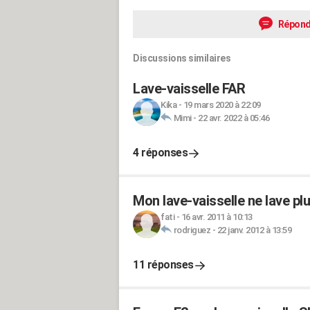
Répond
Discussions similaires
Lave-vaisselle FAR
Kika
-
19 mars 2020 à 22:09
Mimi
-
22 avr. 2022 à 05:46
4 réponses
Mon lave-vaisselle ne lave plu
fati
-
16 avr. 2011 à 10:13
rodriguez
-
22 janv. 2012 à 13:59
11 réponses