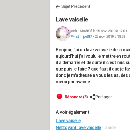
Sujet Précédent
Lave vaiselle
jack
-
Modifié le 25 nov. 2019 à 17:01
stf_jpd87
-
25 nov. 2019 à 18:53
Bonjour, j'ai un lave vaisselle de 
aujourd'hui j'ai voulu le mettre en rout
il a démarrer et de suite il c'est mis 
que puis je faire ? que faut il que je f
donc je m'adresse a vous les as, des 
merci par avance .
Répondre (3)
Partager
A voir également:
Lave vaiselle
Nettoyant lave vaiselle
- Guide