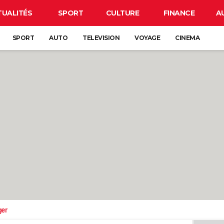
TUALITÉS
SPORT
CULTURE
FINANCE
A
SPORT
AUTO
TELEVISION
VOYAGE
CINEMA
ger