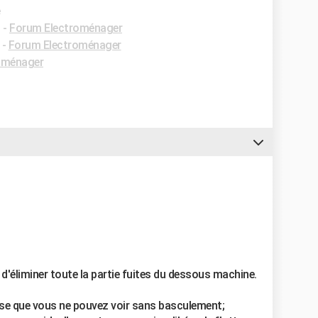
e
✓
-
Forum Electroménager
-
Forum Electroménager
oménager
d'éliminer toute la partie fuites du dessous machine.
ose que vous ne pouvez voir sans basculement;