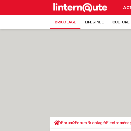
AC
BRICOLAGE
LIFESTYLE
CULTURE
Forum
Forum Bricolage
Electroména