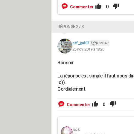
0
Commenter
RÉPONSE 2 / 3
stf_jpd87
29 967
25 nov. 2019 à 18:20
Bonsoir
La réponse est simple il faut nous di
:o)).
Cordialement.
0
Commenter
jack