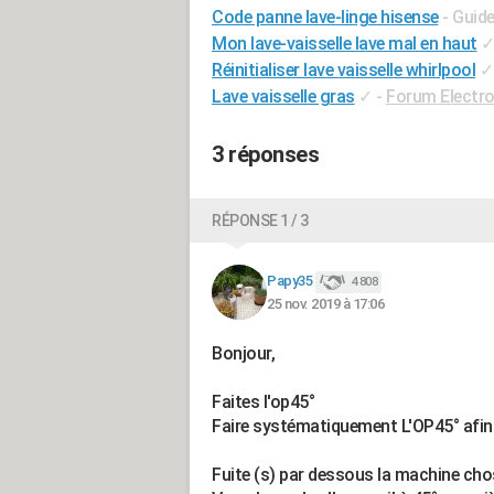
Code panne lave-linge hisense
- Guid
Mon lave-vaisselle lave mal en haut
Réinitialiser lave vaisselle whirlpool
✓
Lave vaisselle gras
✓
-
Forum Electr
3 réponses
RÉPONSE 1 / 3
Papy35
4 808
25 nov. 2019 à 17:06
Bonjour,
Faites l'op45°
Faire systématiquement L'OP45° afin 
Fuite (s) par dessous la machine ch