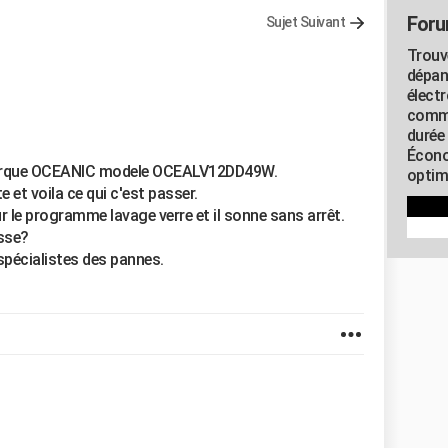
Foru
Sujet Suivant
Trouv
dépan
élect
commu
durée
Écono
la marque OCEANIC modele OCEALV12DD49W.
optimi
e et voila ce qui c'est passer.
sur le programme lavage verre et il sonne sans arrêt.
asse?
spécialistes des pannes.