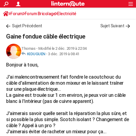
ACTUALITÉS
Forum
Forum Bricolage
Connexion
Electricité
S'inscrire
Rechercher
Société
Education
Villes
Politique
Faits Divers
Monde
+
SPORT
Sujet Précédent
Sujet Suivant
Football
Cyclisme
Forum
Coupe du monde 2026
Tennis
Rugby
CULTURE
Gaine fondue câble électrique
TNT
Cinéma
Musique
Programme TV
Streaming
Sorties cinéma
+
FINANCE
Thomas
-
Modifié le 2 déc. 2019 à 22:04
KIDUGUEN
-
3 déc. 2019 à 08:41
Impôts
Immobilier
Banque
Crédit
Retraite
Epargne
Risques naturels par ville
Assurance
AUTO
Bonjour à tous,
Réserver un essai
Berlines
Forum auto
Essais
Citadines
SUV
+
HIGH-TECH
J'ai malencontreusement fait fondre le caoutchouc du
Meilleur smartphone
Ordinateurs
Guide high-tech
Mobiles
Internet
Jeux vidéo
+
BRICOLAGE
câble d'alimentation de mon mixeur en le laissant traîner
sur une plaque électrique...
Aménagement intérieur
Cuisine
Jardinage
+
Forum
Extérieur
Salle de bains
Rangement
WEEK-END
La gaine est trouée sur 1 cm environ, je peux voir un câble
blanc à l'intérieur (pas de cuivre apparent).
Escapades
Expositions
Week-end nature
Guides de France
Patrimoine
Musées
+
LIFESTYLE
J'aimerais savoir quelle serait la réparation la plus sûre, et
Bien-être
Mode
+
Art de vivre
Loisirs
Modes de vie
SANTE
si possible la plus simple. Scotch isolant ? Changement de
câble ? Appel à un pro ?
Guide de la santé
Médicaments
+
Alimentation
Maladies
Sommeil
VOYAGE
J'aimerais éviter de racheter un mixeur pour ça...