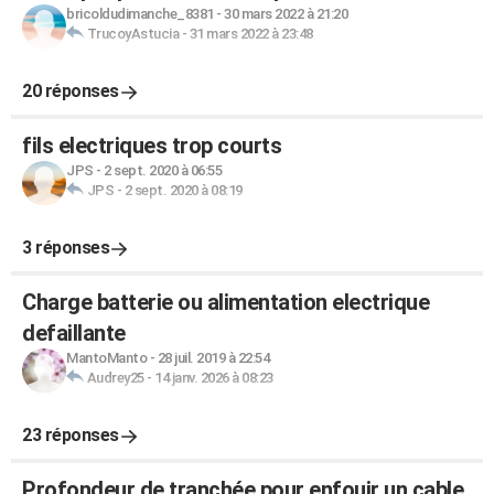
bricoldudimanche_8381
-
30 mars 2022 à 21:20
TrucoyAstucia
-
31 mars 2022 à 23:48
20 réponses
fils electriques trop courts
JPS
-
2 sept. 2020 à 06:55
JPS
-
2 sept. 2020 à 08:19
3 réponses
Charge batterie ou alimentation electrique
defaillante
MantoManto
-
28 juil. 2019 à 22:54
Audrey25
-
14 janv. 2026 à 08:23
23 réponses
Profondeur de tranchée pour enfouir un cable