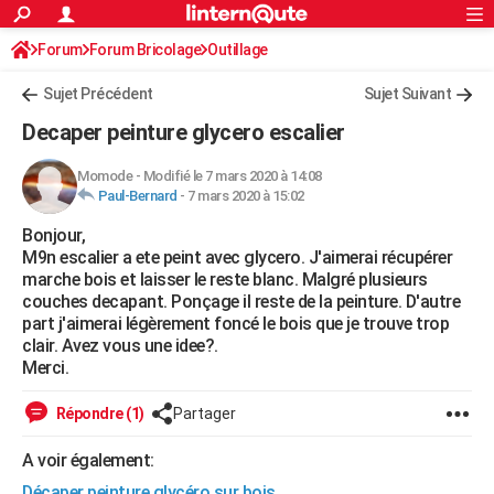
ACTUALITÉS
Forum
Forum Bricolage
Connexion
Outillage
S'inscrire
Rechercher
Société
Education
Villes
Politique
Faits Divers
Monde
+
SPORT
Sujet Précédent
Sujet Suivant
Football
Cyclisme
Forum
Coupe du monde 2026
Tennis
Rugby
CULTURE
Decaper peinture glycero escalier
TNT
Cinéma
Musique
Programme TV
Streaming
Sorties cinéma
+
FINANCE
Momode
-
Modifié le 7 mars 2020 à 14:08
Paul-Bernard
-
7 mars 2020 à 15:02
Impôts
Immobilier
Banque
Crédit
Retraite
Epargne
Risques naturels par ville
Assurance
AUTO
Bonjour,
Réserver un essai
Berlines
Forum auto
Essais
Citadines
SUV
+
HIGH-TECH
M9n escalier a ete peint avec glycero. J'aimerai récupérer
marche bois et laisser le reste blanc. Malgré plusieurs
Meilleur smartphone
Ordinateurs
Guide high-tech
Mobiles
Internet
Jeux vidéo
+
BRICOLAGE
couches decapant. Ponçage il reste de la peinture. D'autre
part j'aimerai légèrement foncé le bois que je trouve trop
Aménagement intérieur
Cuisine
Jardinage
+
Forum
Extérieur
Salle de bains
Rangement
WEEK-END
clair. Avez vous une idee?.
Merci.
Escapades
Expositions
Week-end nature
Guides de France
Patrimoine
Musées
+
LIFESTYLE
Répondre (1)
Partager
Bien-être
Mode
+
Art de vivre
Loisirs
Modes de vie
SANTE
A voir également:
Guide de la santé
Médicaments
+
Alimentation
Maladies
Sommeil
VOYAGE
Décaper peinture glycéro sur bois