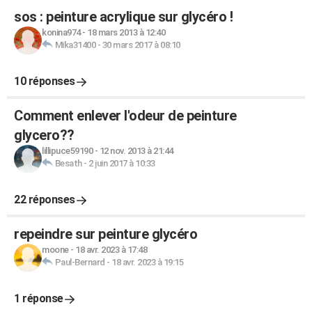
sos : peinture acrylique sur glycéro !
konina974
-
18 mars 2013 à 12:40
Mika31400
-
30 mars 2017 à 08:10
10 réponses
Comment enlever l'odeur de peinture
glycero??
lillipuce59190
-
12 nov. 2013 à 21:44
Besath
-
2 juin 2017 à 10:33
22 réponses
repeindre sur peinture glycéro
moone
-
18 avr. 2023 à 17:48
Paul-Bernard
-
18 avr. 2023 à 19:15
1 réponse