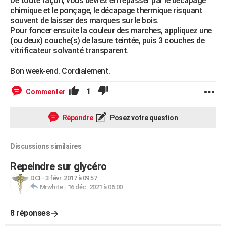
De toute façon, vous devrez en repasser par le décapage
chimique et le ponçage, le décapage thermique risquant
souvent de laisser des marques sur le bois.
Pour foncer ensuite la couleur des marches, appliquez une
(ou deux) couche(s) de lasure teintée, puis 3 couches de
vitrificateur solvanté transparent.
Bon week-end. Cordialement.
1
Commenter
Répondre
Posez votre question
Discussions similaires
Repeindre sur glycéro
DCI
-
3 févr. 2017 à 09:57
Mrwhite
-
16 déc. 2021 à 06:00
8 réponses