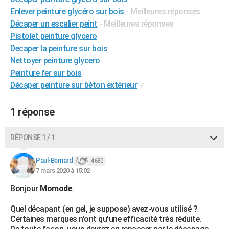
City break
Voyage de noces
Climat
Destinations
Voyage nature
Forum
+
Enlever peinture glycéro sur bois
- Meilleures réponses
PHOTO
Décaper un escalier peint
- Meilleures réponses
GUIDES D'ACHAT
Pistolet peinture glycero
Decaper la peinture sur bois
BONS PLANS
Nettoyer peinture glycero
Peinture fer sur bois
CARTE DE VOEUX
Décaper peinture sur béton extérieur
✓
Carte Bonne année
Carte Pâques
Carte de Noël
Carte Saint-Valentin
Carte d'anniversaire
DICTIONNAIRE
1 réponse
Biographies
Expressions
Dictionnaire
Citations
Proverbes
PROGRAMME TV
COPAINS D'AVANT
RÉPONSE 1 / 1
Se connecter
Collèges
Universités
Service militaire
S'inscrire
Lycées
Primaires
Entreprises
Avis de recherche
AVIS DE DÉCÈS
Paul-Bernard
4 680
7 mars 2020 à 15:02
FORUM
Bonjour
Momode
.
Lifestyle
Sport
Television
Cinema
Bricolage
Culture
Auto
Voyage
Quel décapant (en gel, je suppose) avez-vous utilisé ?
Certaines marques n'ont qu'une efficacité très réduite.