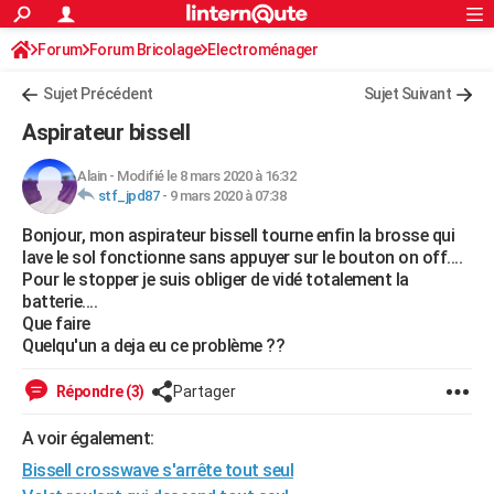
ACTUALITÉS
Forum
Forum Bricolage
Connexion
Electroménager
S'inscrire
Rechercher
Société
Education
Villes
Politique
Faits Divers
Monde
+
SPORT
Sujet Précédent
Sujet Suivant
Football
Cyclisme
Forum
Coupe du monde 2026
Tennis
Rugby
CULTURE
Aspirateur bissell
TNT
Cinéma
Musique
Programme TV
Streaming
Sorties cinéma
+
FINANCE
Alain
-
Modifié le 8 mars 2020 à 16:32
stf_jpd87
-
9 mars 2020 à 07:38
Impôts
Immobilier
Banque
Crédit
Retraite
Epargne
Risques naturels par ville
Assurance
AUTO
Bonjour, mon aspirateur bissell tourne enfin la brosse qui
Réserver un essai
Berlines
Forum auto
Essais
Citadines
SUV
+
HIGH-TECH
lave le sol fonctionne sans appuyer sur le bouton on off....
Pour le stopper je suis obliger de vidé totalement la
Meilleur smartphone
Ordinateurs
Guide high-tech
Mobiles
Internet
Jeux vidéo
+
BRICOLAGE
batterie....
Que faire
Aménagement intérieur
Cuisine
Jardinage
+
Forum
Extérieur
Salle de bains
Rangement
WEEK-END
Quelqu'un a deja eu ce problème ??
Escapades
Expositions
Week-end nature
Guides de France
Patrimoine
Musées
+
LIFESTYLE
Répondre (3)
Partager
Bien-être
Mode
+
Art de vivre
Loisirs
Modes de vie
SANTE
A voir également:
Bissell crosswave s'arrête tout seul
Guide de la santé
Médicaments
+
Alimentation
Maladies
Sommeil
VOYAGE