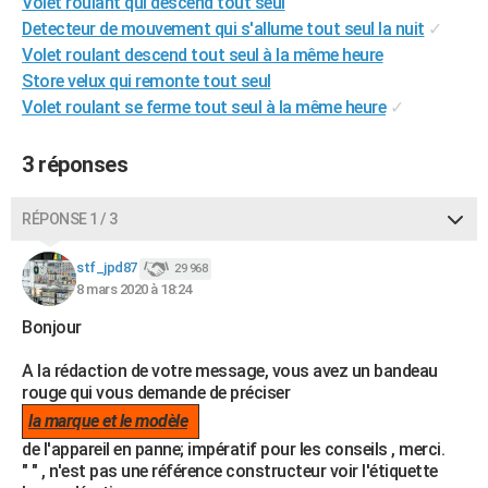
Volet roulant qui descend tout seul
City break
Voyage de noces
Climat
Destinations
Voyage nature
Forum
+
PHOTO
Detecteur de mouvement qui s'allume tout seul la nuit
✓
Volet roulant descend tout seul à la même heure
GUIDES D'ACHAT
Store velux qui remonte tout seul
Volet roulant se ferme tout seul à la même heure
✓
BONS PLANS
CARTE DE VOEUX
3 réponses
Carte Bonne année
Carte Pâques
Carte de Noël
Carte Saint-Valentin
Carte d'anniversaire
DICTIONNAIRE
RÉPONSE 1 / 3
Biographies
Expressions
Dictionnaire
Citations
Proverbes
PROGRAMME TV
stf_jpd87
29 968
8 mars 2020 à 18:24
COPAINS D'AVANT
Bonjour
Se connecter
Collèges
Universités
Service militaire
S'inscrire
Lycées
Primaires
Entreprises
Avis de recherche
AVIS DE DÉCÈS
A la rédaction de votre message, vous avez un bandeau
FORUM
rouge qui vous demande de préciser
Lifestyle
Sport
Television
Cinema
Bricolage
Culture
Auto
Voyage
la marque et le modèle
de l'appareil en panne; impératif pour les conseils , merci.
" " , n'est pas une référence constructeur voir l'étiquette