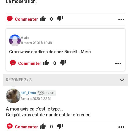
La modération.
0
Commenter
Alain
8 mars 2020 à 18:48
Crosswave cordless de chez Bissell... Merci
0
Commenter
RÉPONSE 2 / 3
stf_frmu
12 511
8 mars 2020 à 22:31
A mon avis ca c'est le type...
Ce qu'il vous est demandé est la reference
0
Commenter