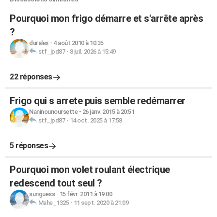
Pourquoi mon frigo démarre et s'arrête après
?
duralex
-
4 août 2010 à 10:35
stf_jpd87
-
8 juil. 2026 à 15:49
22 réponses
Frigo qui s arrete puis semble redémarrer
Naninounoursette
-
26 janv. 2015 à 20:51
stf_jpd87
-
14 oct. 2025 à 17:58
5 réponses
Pourquoi mon volet roulant électrique
redescend tout seul ?
sunguess
-
15 févr. 2011 à 19:00
Mahe_1325
-
11 sept. 2020 à 21:09