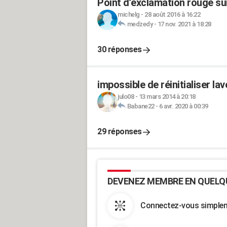
Point d’exclamation rouge sur
michelg
-
28 août 2016 à 16:22
medzedy
-
17 nov. 2021 à 18:28
30 réponses
impossible de réinitialiser la
julo08
-
13 mars 2014 à 20:18
Babane22
-
6 avr. 2020 à 00:39
29 réponses
DEVENEZ MEMBRE EN QUELQ
Connectez-vous simpleme