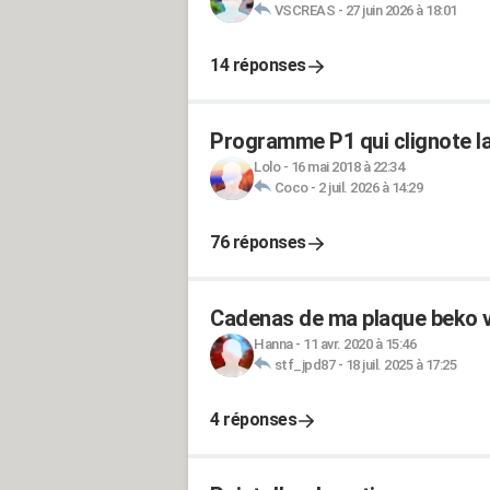
VSCREAS
-
27 juin 2026 à 18:01
14 réponses
Programme P1 qui clignote la
Lolo
-
16 mai 2018 à 22:34
Coco
-
2 juil. 2026 à 14:29
76 réponses
Cadenas de ma plaque beko v
Hanna
-
11 avr. 2020 à 15:46
stf_jpd87
-
18 juil. 2025 à 17:25
4 réponses