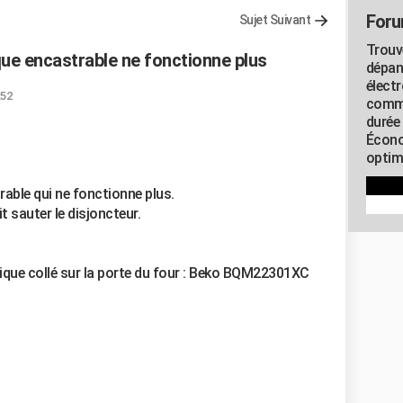
Foru
Sujet Suivant
Trouv
e encastrable ne fonctionne plus
dépan
élect
:52
commu
durée
Écono
optimi
able qui ne fonctionne plus.
it sauter le disjoncteur.
tique collé sur la porte du four : Beko BQM22301XC