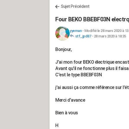
Sujet Précédent
Four BEKO BBEBF03N electrqu
yyeman
-
Modifié le 28 mars 2020 à 13
stf_jpd87
-
28 mars 2020 à 18:35
Bonjour,
J'ai mon four BEKO électrique encastr
Avant qu'il ne fonctionne plus il faisa
C'est le type BBEBF03N
j'ai aussi ça comme référence sur l'é
Merci d'avance
Bien à vous
H