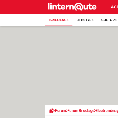
AC
BRICOLAGE
LIFESTYLE
CULTURE
Forum
Forum Bricolage
Electroména