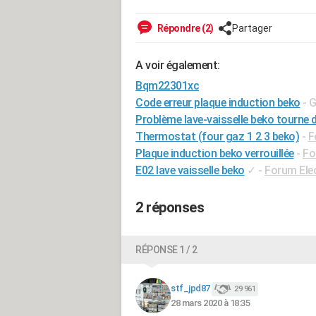
Répondre (2)
Partager
A voir également:
Bqm22301xc
Code erreur plaque induction beko
- 
Problème lave-vaisselle beko tourne d
Thermostat (four gaz 1 2 3 beko)
-
F
Plaque induction beko verrouillée
-
Fo
E02 lave vaisselle beko
✓
-
Forum Ele
2 réponses
RÉPONSE 1 / 2
stf_jpd87
29 961
28 mars 2020 à 18:35