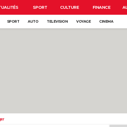
TUALITÉS
SPORT
CULTURE
FINANCE
A
SPORT
AUTO
TELEVISION
VOYAGE
CINEMA
ger