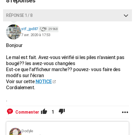
8 réponses
City break
Voyage de noces
Climat
Destinations
Voyage nature
Forum
+
PHOTO
RÉPONSE 1 / 8
GUIDES D'ACHAT
stf_jpd87
29 968
BONS PLANS
7 avr. 2020 à 17:53
CARTE DE VOEUX
Bonjour
Carte Bonne année
Carte Pâques
Carte de Noël
Carte Saint-Valentin
Carte d'anniversaire
DICTIONNAIRE
Le mal est fait. Avez-vous vérifié si les piles n'avaient pas
bougé?? les avez-vous changées
Biographies
Expressions
Dictionnaire
Citations
Proverbes
PROGRAMME TV
Est-ce que l'afficheur marche?? pouvez- vous faire des
modifs sur l'écran
COPAINS D'AVANT
Voir sur cette
NOTICE
Cordialement.
Se connecter
Collèges
Universités
Service militaire
S'inscrire
Lycées
Primaires
Entreprises
Avis de recherche
AVIS DE DÉCÈS
.
FORUM
1
Commenter
Lifestyle
Sport
Television
Cinema
Bricolage
Culture
Auto
Voyage
Dodyle