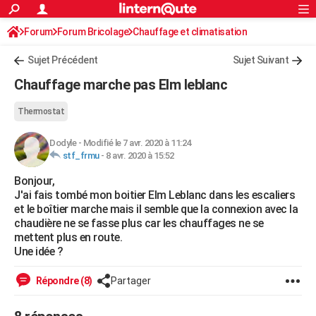
ACTUALITÉS
Forum
Forum Bricolage
Connexion
Chauffage et climatisation
S'inscrire
Rechercher
Société
Education
Villes
Politique
Faits Divers
Monde
+
SPORT
Chauffage Fuel / Gaz / Pétrole
Sujet Précédent
Sujet Suivant
Football
Cyclisme
Forum
Coupe du monde 2026
Tennis
Rugby
CULTURE
Chauffage marche pas Elm leblanc
TNT
Cinéma
Musique
Programme TV
Streaming
Sorties cinéma
+
FINANCE
Thermostat
Impôts
Immobilier
Banque
Crédit
Retraite
Epargne
Risques naturels par ville
Assurance
AUTO
Dodyle
-
Modifié le 7 avr. 2020 à 11:24
stf_frmu
-
8 avr. 2020 à 15:52
Réserver un essai
Berlines
Forum auto
Essais
Citadines
SUV
+
HIGH-TECH
Bonjour,
Meilleur smartphone
Ordinateurs
Guide high-tech
Mobiles
Internet
Jeux vidéo
+
BRICOLAGE
J'ai fais tombé mon boitier Elm Leblanc dans les escaliers
et le boîtier marche mais il semble que la connexion avec la
Aménagement intérieur
Cuisine
Jardinage
+
Forum
Extérieur
Salle de bains
Rangement
WEEK-END
chaudière ne se fasse plus car les chauffages ne se
mettent plus en route.
Escapades
Expositions
Week-end nature
Guides de France
Patrimoine
Musées
+
LIFESTYLE
Une idée ?
Bien-être
Mode
+
Art de vivre
Loisirs
Modes de vie
SANTE
Répondre (8)
Partager
Guide de la santé
Médicaments
+
Alimentation
Maladies
Sommeil
VOYAGE