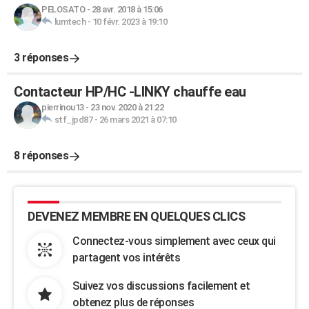
PELOSATO
-
28 avr. 2018 à 15:06
lumtech
-
10 févr. 2023 à 19:10
3 réponses
Contacteur HP/HC -LINKY chauffe eau
pierrinou13
-
23 nov. 2020 à 21:22
stf_jpd87
-
26 mars 2021 à 07:10
8 réponses
DEVENEZ MEMBRE EN QUELQUES CLICS
Connectez-vous simplement avec ceux qui
partagent vos intérêts
Suivez vos discussions facilement et
obtenez plus de réponses