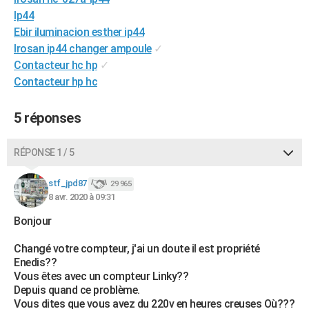
City break
Voyage de noces
Climat
Destinations
Voyage nature
Forum
+
Ip44
PHOTO
Ebir iluminacion esther ip44
GUIDES D'ACHAT
Irosan ip44 changer ampoule
✓
Contacteur hc hp
✓
BONS PLANS
Contacteur hp hc
CARTE DE VOEUX
5 réponses
Carte Bonne année
Carte Pâques
Carte de Noël
Carte Saint-Valentin
Carte d'anniversaire
DICTIONNAIRE
RÉPONSE 1 / 5
Biographies
Expressions
Dictionnaire
Citations
Proverbes
PROGRAMME TV
stf_jpd87
COPAINS D'AVANT
29 965
8 avr. 2020 à 09:31
Se connecter
Collèges
Universités
Service militaire
S'inscrire
Lycées
Primaires
Entreprises
Avis de recherche
AVIS DE DÉCÈS
Bonjour
FORUM
Changé votre compteur, j'ai un doute il est propriété
Enedis??
Lifestyle
Sport
Television
Cinema
Bricolage
Culture
Auto
Voyage
Vous êtes avec un compteur Linky??
Depuis quand ce problème.
Vous dites que vous avez du 220v en heures creuses Où???