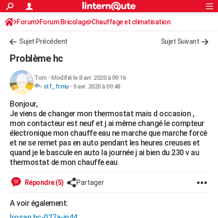
ACTUALITÉS
Forum
Forum Bricolage
Connexion
Chauffage et climatisation
S'inscrire
Rechercher
Société
Education
Villes
Politique
Faits Divers
Monde
+
SPORT
Sujet Précédent
Sujet Suivant
Football
Cyclisme
Forum
Coupe du monde 2026
Tennis
Rugby
CULTURE
Problème hc
TNT
Cinéma
Musique
Programme TV
Streaming
Sorties cinéma
+
FINANCE
Tom
-
Modifié le 8 avr. 2020 à 09:16
stf_frmu
-
9 avr. 2020 à 09:48
Impôts
Immobilier
Banque
Crédit
Retraite
Epargne
Risques naturels par ville
Assurance
AUTO
Bonjour,
Réserver un essai
Berlines
Forum auto
Essais
Citadines
SUV
+
HIGH-TECH
Je viens de changer mon thermostat mais d occasion ,
mon contacteur est neuf et j ai même changé le compteur
Meilleur smartphone
Ordinateurs
Guide high-tech
Mobiles
Internet
Jeux vidéo
+
BRICOLAGE
électronique mon chauffe eau ne marche que marche forcé
et ne se remet pas en auto pendant les heures creuses et
Aménagement intérieur
Cuisine
Jardinage
+
Forum
Extérieur
Salle de bains
Rangement
WEEK-END
quand je le bascule en auto la journée j ai bien du 230 v au
thermostat de mon chauffe eau
Escapades
Expositions
Week-end nature
Guides de France
Patrimoine
Musées
+
LIFESTYLE
Répondre (5)
Partager
Bien-être
Mode
+
Art de vivre
Loisirs
Modes de vie
SANTE
A voir également:
Guide de la santé
Médicaments
+
Alimentation
Maladies
Sommeil
VOYAGE
Irosan hc-027a-ip44