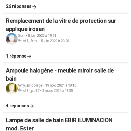
26 réponses
Remplacement de la vitre de protection sur
applique irosan
Dom
-
5 juin 2022 à 19:21
stf_frmu
-
5 juin 2022 à 23:20
1 réponse
Ampoule halogène - meuble miroir salle de
bain
Amy_Bricolage
-
19 nov. 2021 à 10:16
stf_jpd87
-
8 mars 2024 à 18:35
4 réponses
Lampe de salle de bain EBIR ILUMINACION
mod. Ester