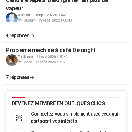
Centrale vapeur Delonghi ne fait plus de
vapeur
Damien
-
18 sept. 2022 à 18:43
Damien
-
19 sept. 2022 à 08:40
4 réponses
Probleme machine à café Delonghi
Tirablanc
-
11 nov. 2020 à 15:40
Mene
-
11 août 2024 à 11:28
7 réponses
DEVENEZ MEMBRE EN QUELQUES CLICS
Connectez-vous simplement avec ceux qui
partagent vos intérêts