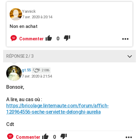
Yannick
7 avr. 2020 à 20:14
Non en achat
0
Commenter
RÉPONSE 2 / 3
gt.55
2 086
7 avr. 2020 à 21:54
Bonsoir,
A lire, au cas où :
https://bricolage.linternaute.com/forum/affich-
120964556-seche-serviette-delonghi-aurelia
Cdt
0
Commenter