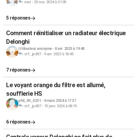
mat
-
23 nov. 2024 à 21:05
5 réponses
Comment réinitialiser un radiateur électrique
Delonghi
Utilisateur anonyme
-
8 avr. 2023 à 19:48
stf_jpd87
-
9 avr. 2023 à 18:45
7 réponses
Le voyant orange du filtre est allumé,
soufflerie HS
phil_83_0231
-
4 mars 2024 à 17:37
stf_jpd87
-
15 janv. 2026 à 08:15
6 réponses