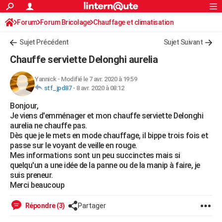
ACTUALITÉS
Forum
Forum Bricolage
Connexion
Chauffage et climatisation
S'inscrire
Rechercher
Société
Education
Villes
Politique
Faits Divers
Monde
+
SPORT
Sujet Précédent
Sujet Suivant
Football
Cyclisme
Forum
Coupe du monde 2026
Tennis
Rugby
CULTURE
Chauffe serviette Delonghi aurelia
TNT
Cinéma
Musique
Programme TV
Streaming
Sorties cinéma
+
FINANCE
Yannick
-
Modifié le 7 avr. 2020 à 19:59
stf_jpd87
-
8 avr. 2020 à 08:12
Impôts
Immobilier
Banque
Crédit
Retraite
Epargne
Risques naturels par ville
Assurance
AUTO
Bonjour,
Réserver un essai
Berlines
Forum auto
Essais
Citadines
SUV
+
HIGH-TECH
Je viens d'emménager et mon chauffe serviette Delonghi
aurelia ne chauffe pas.
Meilleur smartphone
Ordinateurs
Guide high-tech
Mobiles
Internet
Jeux vidéo
+
BRICOLAGE
Dès que je le mets en mode chauffage, il bippe trois fois et
passe sur le voyant de veille en rouge.
Aménagement intérieur
Cuisine
Jardinage
+
Forum
Extérieur
Salle de bains
Rangement
WEEK-END
Mes informations sont un peu succinctes mais si
quelqu'un a une idée de la panne ou de la manip à faire, je
Escapades
Expositions
Week-end nature
Guides de France
Patrimoine
Musées
+
LIFESTYLE
suis preneur.
Merci beaucoup
Bien-être
Mode
+
Art de vivre
Loisirs
Modes de vie
SANTE
Répondre (3)
Partager
Guide de la santé
Médicaments
+
Alimentation
Maladies
Sommeil
VOYAGE