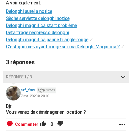
A voir également:
City break
Voyage de noces
Climat
Destinations
Voyage nature
Forum
+
PHOTO
Delonghi aurelia notice
Sèche serviette delonghi notice
GUIDES D'ACHAT
Delonghi magnifica start problème
BONS PLANS
Detartrage nespresso delonghi
Delonghi magnifica panne triangle rouge
✓
CARTE DE VOEUX
C'est quoi ce voyant rouge sur ma Delonghi Magnifica ?
✓
Carte Bonne année
Carte Pâques
Carte de Noël
Carte Saint-Valentin
Carte d'anniversaire
DICTIONNAIRE
3 réponses
Biographies
Expressions
Dictionnaire
Citations
Proverbes
PROGRAMME TV
RÉPONSE 1 / 3
COPAINS D'AVANT
Se connecter
Collèges
Universités
Service militaire
S'inscrire
Lycées
Primaires
Entreprises
Avis de recherche
stf_frmu
12 511
AVIS DE DÉCÈS
7 avr. 2020 à 20:10
FORUM
Bjr
Vous venez de déménager en location ?
Lifestyle
Sport
Television
Cinema
Bricolage
Culture
Auto
Voyage
0
Commenter