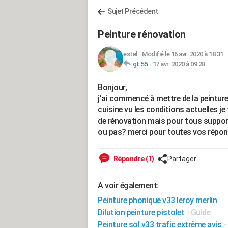
Sujet Précédent
Peinture rénovation
estel
-
Modifié le 16 avr. 2020 à 18:31
gt.55
-
17 avr. 2020 à 09:28
Bonjour,
j'ai commencé à mettre de la peintur
cuisine vu les conditions actuelles 
de rénovation mais pour tous supports.
ou pas? merci pour toutes vos répon
Répondre (1)
Partager
A voir également:
Peinture phonique v33 leroy merlin
Dilution peinture pistolet
- Guide
Peinture sol v33 trafic extrême avis
-