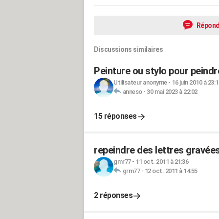
Répond
Discussions similaires
Peinture ou stylo pour peindr
Utilisateur anonyme
-
16 juin 2010 à 23:1
anneso
-
30 mai 2023 à 22:02
15 réponses
repeindre des lettres gravée
gmr77
-
11 oct. 2011 à 21:36
grm77
-
12 oct. 2011 à 14:55
2 réponses