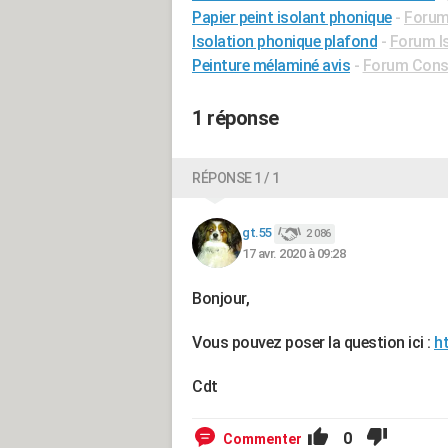
Papier peint isolant phonique
-
Forum
Isolation phonique plafond
-
Forum I
Peinture mélaminé avis
-
Forum Const
1 réponse
RÉPONSE 1 / 1
gt.55
2 086
17 avr. 2020 à 09:28
Bonjour,
Vous pouvez poser la question ici :
h
Cdt
0
Commenter