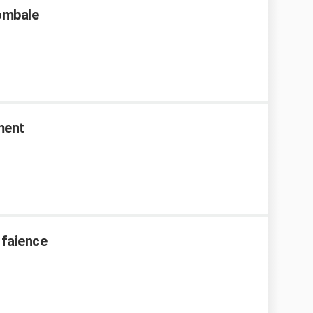
tombale
ment
 faience