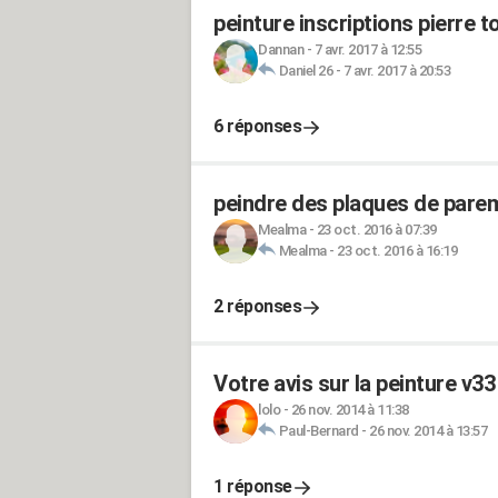
peinture inscriptions pierre 
Dannan
-
7 avr. 2017 à 12:55
Daniel 26
-
7 avr. 2017 à 20:53
6 réponses
peindre des plaques de pare
Mealma
-
23 oct. 2016 à 07:39
Mealma
-
23 oct. 2016 à 16:19
2 réponses
Votre avis sur la peinture v33
lolo
-
26 nov. 2014 à 11:38
Paul-Bernard
-
26 nov. 2014 à 13:57
1 réponse