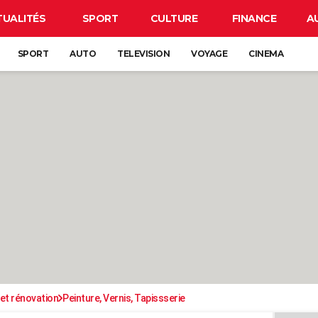
TUALITÉS
SPORT
CULTURE
FINANCE
A
SPORT
AUTO
TELEVISION
VOYAGE
CINEMA
et rénovation
Peinture, Vernis, Tapissserie