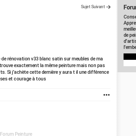
Foru
Sujet Suivant
Consei
Appre
meill
de pe
d'art
l'embe
e de rénovation v33 blanc satin sur meubles de ma
je trouve exactement la même peinture mais non pas
 Si j'achète cette dernière y aura t il une différence
ses et courage à tous
Forum Peinture