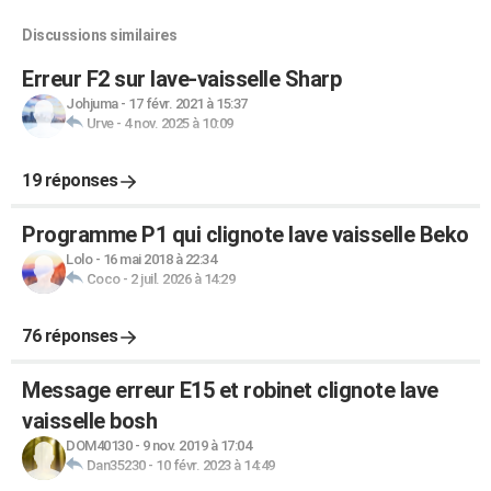
Discussions similaires
Erreur F2 sur lave-vaisselle Sharp
Johjuma
-
17 févr. 2021 à 15:37
Urve
-
4 nov. 2025 à 10:09
19 réponses
Programme P1 qui clignote lave vaisselle Beko
Lolo
-
16 mai 2018 à 22:34
Coco
-
2 juil. 2026 à 14:29
76 réponses
Message erreur E15 et robinet clignote lave
vaisselle bosh
DOM40130
-
9 nov. 2019 à 17:04
Dan35230
-
10 févr. 2023 à 14:49