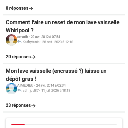
8 réponses
Comment faire un reset de mon lave vaisselle
Whirlpool ?
amarih
-
22 avr. 2012 à 07:54
Kathytunis
-
28 oct. 2023 à 12:18
20 réponses
Mon lave vaisselle (encrassé ?) laisse un
dépôt gras !
AIMEDIEU
-
24 avr. 2014 à 02:34
stf_jpd87
-
11 juil. 2026 à 18:18
23 réponses