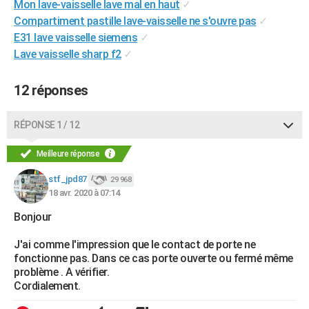
Mon lave-vaisselle lave mal en haut
✓
City break
Voyage de noces
Climat
Destinations
Voyage nature
Forum
+
PHOTO
Compartiment pastille lave-vaisselle ne s'ouvre pas
✓
E31 lave vaisselle siemens
✓
GUIDES D'ACHAT
Lave vaisselle sharp f2
✓
BONS PLANS
12 réponses
CARTE DE VOEUX
Carte Bonne année
Carte Pâques
Carte de Noël
Carte Saint-Valentin
Carte d'anniversaire
RÉPONSE 1 / 12
DICTIONNAIRE
Biographies
Expressions
Dictionnaire
Citations
Proverbes
Meilleure réponse
PROGRAMME TV
stf_jpd87
29 968
COPAINS D'AVANT
18 avr. 2020 à 07:14
Se connecter
Collèges
Universités
Service militaire
S'inscrire
Lycées
Primaires
Entreprises
Avis de recherche
AVIS DE DÉCÈS
Bonjour
FORUM
J'ai comme l'impression que le contact de porte ne
fonctionne pas. Dans ce cas porte ouverte ou fermé même
Lifestyle
Sport
Television
Cinema
Bricolage
Culture
Auto
Voyage
problème . A vérifier.
Cordialement.