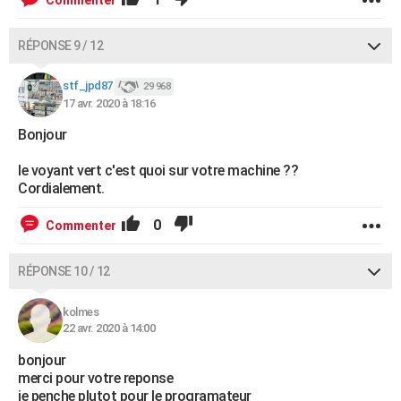
Commenter
RÉPONSE 9 / 12
stf_jpd87
29 968
17 avr. 2020 à 18:16
Bonjour
le voyant vert c'est quoi sur votre machine ??
Cordialement.
0
Commenter
RÉPONSE 10 / 12
kolmes
22 avr. 2020 à 14:00
bonjour
merci pour votre reponse
je penche plutot pour le programateur