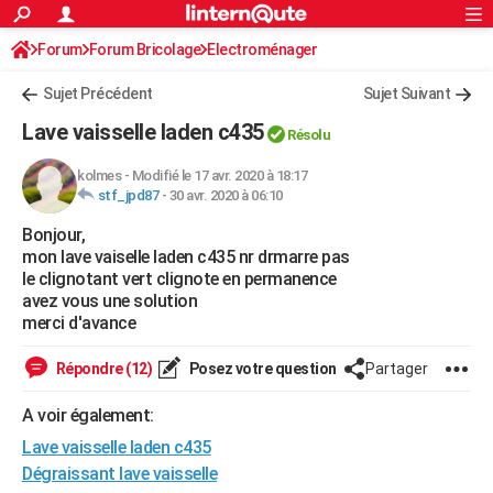
ACTUALITÉS
Forum
Forum Bricolage
Connexion
Electroménager
S'inscrire
Rechercher
Société
Education
Villes
Politique
Faits Divers
Monde
+
SPORT
Sujet Précédent
Sujet Suivant
Football
Cyclisme
Forum
Coupe du monde 2026
Tennis
Rugby
CULTURE
Lave vaisselle laden c435
Résolu
TNT
Cinéma
Musique
Programme TV
Streaming
Sorties cinéma
+
FINANCE
kolmes
-
Modifié le 17 avr. 2020 à 18:17
stf_jpd87
-
30 avr. 2020 à 06:10
Impôts
Immobilier
Banque
Crédit
Retraite
Epargne
Risques naturels par ville
Assurance
AUTO
Bonjour,
Réserver un essai
Berlines
Forum auto
Essais
Citadines
SUV
+
HIGH-TECH
mon lave vaiselle laden c435 nr drmarre pas
le clignotant vert clignote en permanence
Meilleur smartphone
Ordinateurs
Guide high-tech
Mobiles
Internet
Jeux vidéo
+
BRICOLAGE
avez vous une solution
merci d'avance
Aménagement intérieur
Cuisine
Jardinage
+
Forum
Extérieur
Salle de bains
Rangement
WEEK-END
Répondre (12)
Posez votre question
Partager
Escapades
Expositions
Week-end nature
Guides de France
Patrimoine
Musées
+
LIFESTYLE
A voir également:
Bien-être
Mode
+
Art de vivre
Loisirs
Modes de vie
SANTE
Lave vaisselle laden c435
Guide de la santé
Médicaments
+
Alimentation
Maladies
Sommeil
Dégraissant lave vaisselle
VOYAGE