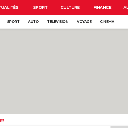
TUALITÉS
SPORT
CULTURE
FINANCE
A
SPORT
AUTO
TELEVISION
VOYAGE
CINEMA
ger