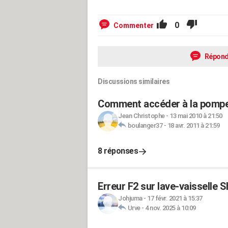
0
Commenter
Répond
Discussions similaires
Comment accéder à la pompe 
Jean Christophe
-
13 mai 2010 à 21:50
boulanger37
-
18 avr. 2011 à 21:59
8 réponses
Erreur F2 sur lave-vaisselle 
Johjuma
-
17 févr. 2021 à 15:37
Urve
-
4 nov. 2025 à 10:09