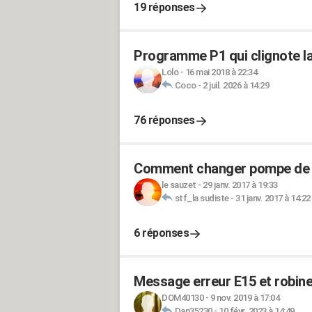
19 réponses
Programme P1 qui clignote la
Lolo
-
16 mai 2018 à 22:34
Coco
-
2 juil. 2026 à 14:29
76 réponses
Comment changer pompe de v
le sauzet
-
29 janv. 2017 à 19:33
stf_la sudiste
-
31 janv. 2017 à 14:22
6 réponses
Message erreur E15 et robinet
DOM40130
-
9 nov. 2019 à 17:04
Dan35230
-
10 févr. 2023 à 14:49