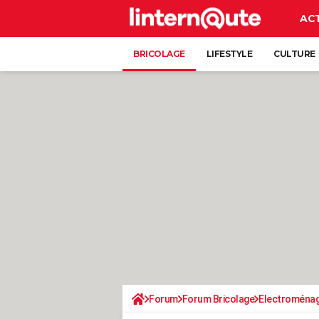
AC
BRICOLAGE
LIFESTYLE
CULTURE
Forum
Forum Bricolage
Electroména