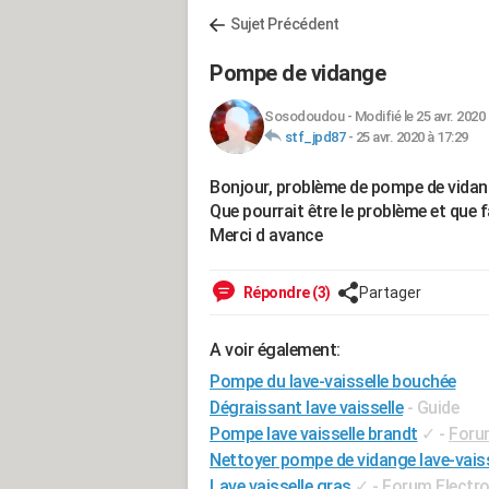
Sujet Précédent
Pompe de vidange
Sosodoudou
-
Modifié le 25 avr. 2020 
stf_jpd87
-
25 avr. 2020 à 17:29
Bonjour, problème de pompe de vidange
Que pourrait être le problème et que fa
Merci d avance
Répondre (3)
Partager
A voir également:
Pompe du lave-vaisselle bouchée
Dégraissant lave vaisselle
- Guide
Pompe lave vaisselle brandt
✓
-
Foru
Nettoyer pompe de vidange lave-vais
Lave vaisselle gras
✓
-
Forum Electr