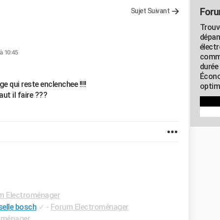
Foru
Sujet Suivant
Trouv
dépan
élect
à 10:45
commu
durée
Écono
 qui reste enclenchee !!!!
optimi
ut il faire ???
m Electroménager
selle bosch
✓
-
Forum Electroménager
oménager