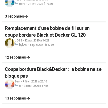
Roro
-
24 avr. 2023 à 19:30
3 réponses
Remplacement d'une bobine de fil sur un
coupe bordure Black et Decker GL 120
JOSE
-
12 avr. 2020 à 14:22
byly93
-
14 juin 2021 à 17:05
12 réponses
Coupe bordure Black&Decker : la bobine ne se
bloque pas
Benj
-
7 févr. 2023 à 22:16
al
-
24 mai 2026 à 17:55
13 réponses