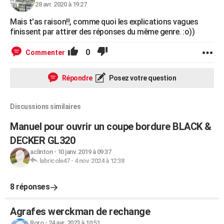
28 avr. 2020 à 19:27
Mais t'as raison!!, comme quoi les explications vagues
finissent par attirer des réponses du même genre. :o))
0
Commenter
Répondre
Posez votre question
Discussions similaires
Manuel pour ouvrir un coupe bordure BLACK &
DECKER GL320
aclinton
-
10 janv. 2019 à 09:37
labricole47
-
4 nov. 2024 à 12:38
8 réponses
Agrafes werckman de rechange
Roro
-
24 avr. 2023 à 10:51