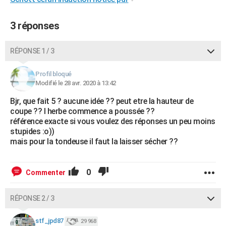
City break
Voyage de noces
Climat
Destinations
Voyage nature
Forum
+
PHOTO
3 réponses
GUIDES D'ACHAT
RÉPONSE 1 / 3
BONS PLANS
CARTE DE VOEUX
Profil bloqué
Modifié le 28 avr. 2020 à 13:42
Carte Bonne année
Carte Pâques
Carte de Noël
Carte Saint-Valentin
Carte d'anniversaire
DICTIONNAIRE
Bjr, que fait 5 ? aucune idée ?? peut etre la hauteur de
coupe ?? l herbe commence a poussée ??
Biographies
Expressions
Dictionnaire
Citations
Proverbes
PROGRAMME TV
référence exacte si vous voulez des réponses un peu moins
stupides :o))
COPAINS D'AVANT
mais pour la tondeuse il faut la laisser sécher ??
Se connecter
Collèges
Universités
Service militaire
S'inscrire
Lycées
Primaires
Entreprises
Avis de recherche
AVIS DE DÉCÈS
0
Commenter
FORUM
Lifestyle
Sport
Television
Cinema
Bricolage
Culture
Auto
Voyage
RÉPONSE 2 / 3
stf_jpd87
29 968