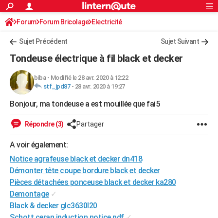
ACTUALITÉS
Forum
Forum Bricolage
Connexion
Electricité
S'inscrire
Rechercher
Société
Education
Villes
Politique
Faits Divers
Monde
+
SPORT
Sujet Précédent
Sujet Suivant
Football
Cyclisme
Forum
Coupe du monde 2026
Tennis
Rugby
CULTURE
Tondeuse électrique à fil black et decker
TNT
Cinéma
Musique
Programme TV
Streaming
Sorties cinéma
+
FINANCE
biba
-
Modifié le 28 avr. 2020 à 12:22
stf_jpd87
-
28 avr. 2020 à 19:27
Impôts
Immobilier
Banque
Crédit
Retraite
Epargne
Risques naturels par ville
Assurance
AUTO
Bonjour, ma tondeuse a est mouillée que fai5
Réserver un essai
Berlines
Forum auto
Essais
Citadines
SUV
+
HIGH-TECH
Répondre (3)
Partager
Meilleur smartphone
Ordinateurs
Guide high-tech
Mobiles
Internet
Jeux vidéo
+
BRICOLAGE
A voir également:
Aménagement intérieur
Cuisine
Jardinage
+
Forum
Extérieur
Salle de bains
Rangement
WEEK-END
Notice agrafeuse black et decker dn418
Escapades
Expositions
Week-end nature
Guides de France
Patrimoine
Musées
+
Démonter tête coupe bordure black et decker
LIFESTYLE
Pièces détachées ponceuse black et decker ka280
Bien-être
Mode
+
Art de vivre
Loisirs
Modes de vie
SANTE
Demontage
✓
Black & decker glc3630l20
Guide de la santé
Médicaments
+
Alimentation
Maladies
Sommeil
VOYAGE
Schott ceran induction notice pdf
✓