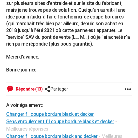
sur plusieurs sites d'entraide et sur le site du fabricant,
City break
Voyage de noces
Climat
Destinations
Voyage nature
Forum
+
PHOTO
mais je ne trouve pas de solution. Quelqu'un aurait-il une
idée pour m'aider à faire fonctionner ce coupe-bordures
GUIDES D'ACHAT
(qui marchait très bien par ailleurs, depuis son achat en
2018 jusqu'à l'été 2021 où cette panne est apparue). Le
BONS PLANS
"service" SAV du pont de vente (L... M...) où je l'ai acheté n'a
rien pu me répondre (plus sous garantie).
CARTE DE VOEUX
Carte Bonne année
Carte Pâques
Carte de Noël
Carte Saint-Valentin
Carte d'anniversaire
Merci d'avance.
DICTIONNAIRE
Biographies
Expressions
Dictionnaire
Citations
Proverbes
Bonne journée
PROGRAMME TV
COPAINS D'AVANT
Répondre (13)
Partager
Se connecter
Collèges
Universités
Service militaire
S'inscrire
Lycées
Primaires
Entreprises
Avis de recherche
AVIS DE DÉCÈS
A voir également:
FORUM
Changer fil coupe bordure black et decker
Lifestyle
Sport
Television
Cinema
Bricolage
Culture
Auto
Voyage
Sens enroulement fil coupe bordure black et decker
-
Meilleures réponses
Changer fil coupe bordure black and decker
- Meilleures