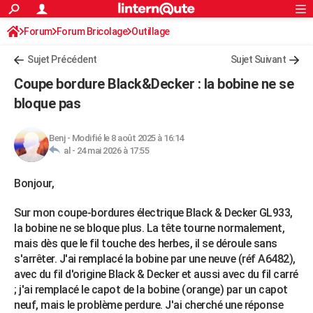
ACTUALITÉS
Forum
Forum Bricolage
Connexion
Outillage
S'inscrire
Rechercher
Société
Education
Villes
Politique
Faits Divers
Monde
+
SPORT
Sujet Précédent
Sujet Suivant
Football
Cyclisme
Forum
Coupe du monde 2026
Tennis
Rugby
CULTURE
Coupe bordure Black&Decker : la bobine ne se
TNT
Cinéma
Musique
Programme TV
Streaming
Sorties cinéma
+
bloque pas
FINANCE
Impôts
Immobilier
Banque
Crédit
Retraite
Epargne
Risques naturels par ville
Assurance
AUTO
Benj
-
Modifié le 8 août 2025 à 16:14
al -
24 mai 2026 à 17:55
Réserver un essai
Berlines
Forum auto
Essais
Citadines
SUV
+
HIGH-TECH
Bonjour,
Meilleur smartphone
Ordinateurs
Guide high-tech
Mobiles
Internet
Jeux vidéo
+
BRICOLAGE
Sur mon coupe-bordures électrique Black & Decker GL933,
Aménagement intérieur
Cuisine
Jardinage
+
Forum
Extérieur
Salle de bains
Rangement
WEEK-END
la bobine ne se bloque plus. La tête tourne normalement,
Escapades
Expositions
Week-end nature
Guides de France
Patrimoine
Musées
+
mais dès que le fil touche des herbes, il se déroule sans
LIFESTYLE
s'arrêter. J'ai remplacé la bobine par une neuve (réf A6482),
Bien-être
Mode
+
Art de vivre
Loisirs
Modes de vie
SANTE
avec du fil d'origine Black & Decker et aussi avec du fil carré
; j'ai remplacé le capot de la bobine (orange) par un capot
Guide de la santé
Médicaments
+
Alimentation
Maladies
Sommeil
VOYAGE
neuf, mais le problème perdure. J'ai cherché une réponse