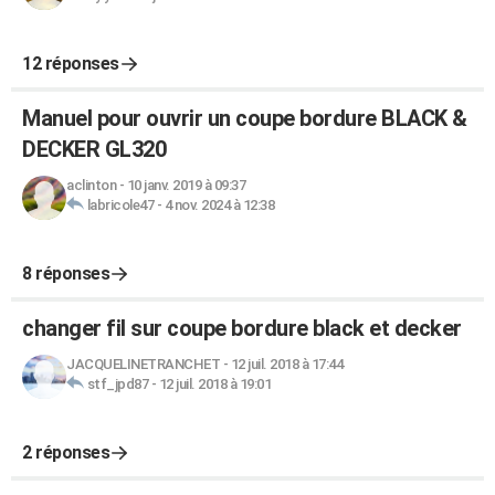
12 réponses
Manuel pour ouvrir un coupe bordure BLACK &
DECKER GL320
aclinton
-
10 janv. 2019 à 09:37
labricole47
-
4 nov. 2024 à 12:38
8 réponses
changer fil sur coupe bordure black et decker
JACQUELINETRANCHET
-
12 juil. 2018 à 17:44
stf_jpd87
-
12 juil. 2018 à 19:01
2 réponses