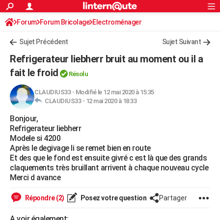
ACTUALITÉS
Forum
Forum Bricolage
Connexion
Electroménager
S'inscrire
Rechercher
Société
Education
Villes
Politique
Faits Divers
Monde
+
SPORT
Sujet Précédent
Sujet Suivant
Football
Cyclisme
Forum
Coupe du monde 2026
Tennis
Rugby
CULTURE
Refrigerateur liebherr bruit au moment ou il a
TNT
Cinéma
Musique
Programme TV
Streaming
Sorties cinéma
+
fait le froid
FINANCE
Résolu
Impôts
Immobilier
Banque
Crédit
Retraite
Epargne
Risques naturels par ville
Assurance
AUTO
CLAUDIUS33
-
Modifié le 12 mai 2020 à 15:35
CLAUDIUS33 -
12 mai 2020 à 18:33
Réserver un essai
Berlines
Forum auto
Essais
Citadines
SUV
+
HIGH-TECH
Bonjour,
Refrigerateur liebherr
Meilleur smartphone
Ordinateurs
Guide high-tech
Mobiles
Internet
Jeux vidéo
+
BRICOLAGE
Modele si 4200
Après le degivage li se remet bien en route
Aménagement intérieur
Cuisine
Jardinage
+
Forum
Extérieur
Salle de bains
Rangement
WEEK-END
Et des que le fond est ensuite givré c est là que des grands
claquements très bruillant arrivent à chaque nouveau cycle
Escapades
Expositions
Week-end nature
Guides de France
Patrimoine
Musées
+
LIFESTYLE
Merci d avance
Bien-être
Mode
+
Art de vivre
Loisirs
Modes de vie
SANTE
Répondre (2)
Posez votre question
Partager
Guide de la santé
Médicaments
+
Alimentation
Maladies
Sommeil
VOYAGE
A voir également: