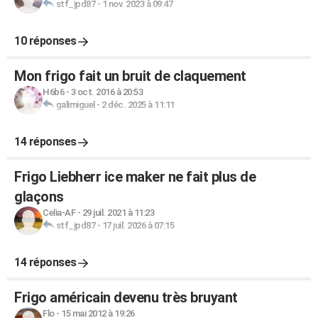
stf_jpd87
-
1 nov. 2023 à 09:47
10 réponses
Mon frigo fait un bruit de claquement
H6b6
-
3 oct. 2016 à 20:53
galimiguel
-
2 déc. 2025 à 11:11
14 réponses
Frigo Liebherr ice maker ne fait plus de
glaçons
Celia-AF
-
29 juil. 2021 à 11:23
stf_jpd87
-
17 juil. 2026 à 07:15
14 réponses
Frigo américain devenu très bruyant
Flo
-
15 mai 2012 à 19:26