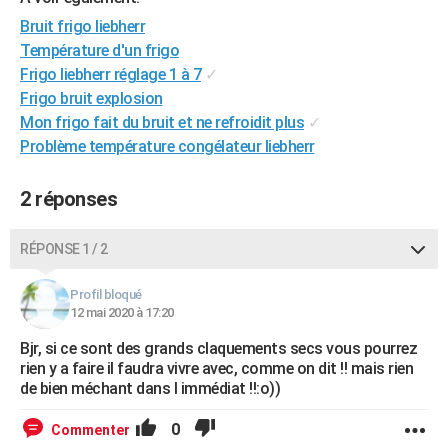
City break
Voyage de noces
Climat
Destinations
Voyage nature
Forum
+
PHOTO
Bruit frigo liebherr
Température d'un frigo
GUIDES D'ACHAT
Frigo liebherr réglage 1 à 7
✓
Frigo bruit explosion
BONS PLANS
Mon frigo fait du bruit et ne refroidit plus
✓
CARTE DE VOEUX
Problème température congélateur liebherr
Carte Bonne année
Carte Pâques
Carte de Noël
Carte Saint-Valentin
Carte d'anniversaire
DICTIONNAIRE
2 réponses
Biographies
Expressions
Dictionnaire
Citations
Proverbes
PROGRAMME TV
RÉPONSE 1 / 2
COPAINS D'AVANT
Profil bloqué
Se connecter
Collèges
Universités
Service militaire
S'inscrire
Lycées
Primaires
Entreprises
Avis de recherche
AVIS DE DÉCÈS
12 mai 2020 à 17:20
Bjr, si ce sont des grands claquements secs vous pourrez
FORUM
rien y a faire il faudra vivre avec, comme on dit !! mais rien
Lifestyle
Sport
Television
Cinema
Bricolage
Culture
Auto
Voyage
de bien méchant dans l immédiat !!:o))
0
Commenter