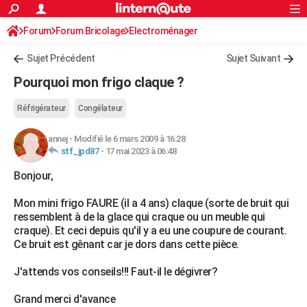
ACTUALITÉS
Forum
Forum Bricolage
Connexion
Electroménager
S'inscrire
Rechercher
Société
Education
Villes
Politique
Faits Divers
Monde
+
SPORT
Sujet Précédent
Sujet Suivant
Football
Cyclisme
Forum
Coupe du monde 2026
Tennis
Rugby
CULTURE
Pourquoi mon frigo claque ?
TNT
Cinéma
Musique
Programme TV
Streaming
Sorties cinéma
+
FINANCE
Réfrigérateur
Congélateur
Impôts
Immobilier
Banque
Crédit
Retraite
Epargne
Risques naturels par ville
Assurance
AUTO
annej
-
Modifié le 6 mars 2009 à 16:28
stf_jpd87
-
17 mai 2023 à 06:48
Réserver un essai
Berlines
Forum auto
Essais
Citadines
SUV
+
HIGH-TECH
Bonjour,
Meilleur smartphone
Ordinateurs
Guide high-tech
Mobiles
Internet
Jeux vidéo
+
BRICOLAGE
Mon mini frigo FAURE (il a 4 ans) claque (sorte de bruit qui
Aménagement intérieur
Cuisine
Jardinage
+
Forum
Extérieur
Salle de bains
Rangement
WEEK-END
ressemblent à de la glace qui craque ou un meuble qui
craque). Et ceci depuis qu'il y a eu une coupure de courant.
Escapades
Expositions
Week-end nature
Guides de France
Patrimoine
Musées
+
LIFESTYLE
Ce bruit est gênant car je dors dans cette pièce.
Bien-être
Mode
+
Art de vivre
Loisirs
Modes de vie
SANTE
J'attends vos conseils!!! Faut-il le dégivrer?
Guide de la santé
Médicaments
+
Alimentation
Maladies
Sommeil
VOYAGE
Grand merci d'avance