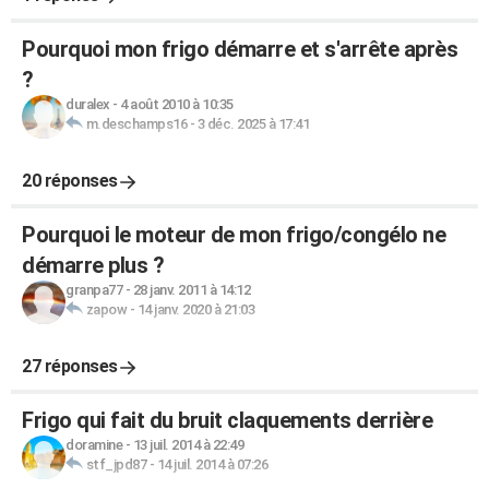
Pourquoi mon frigo démarre et s'arrête après
?
duralex
-
4 août 2010 à 10:35
m.deschamps16
-
3 déc. 2025 à 17:41
20 réponses
Pourquoi le moteur de mon frigo/congélo ne
démarre plus ?
granpa77
-
28 janv. 2011 à 14:12
zapow
-
14 janv. 2020 à 21:03
27 réponses
Frigo qui fait du bruit claquements derrière
doramine
-
13 juil. 2014 à 22:49
stf_jpd87
-
14 juil. 2014 à 07:26