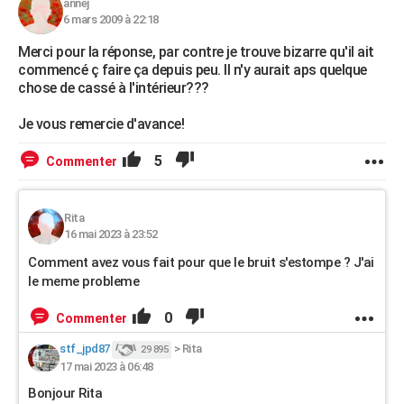
annej
6 mars 2009 à 22:18
Merci pour la réponse, par contre je trouve bizarre qu'il ait
commencé ç faire ça depuis peu. Il n'y aurait aps quelque
chose de cassé à l'intérieur???
Je vous remercie d'avance!
5
Commenter
Rita
16 mai 2023 à 23:52
Comment avez vous fait pour que le bruit s'estompe ? J'ai
le meme probleme
0
Commenter
stf_jpd87
>
Rita
29 895
17 mai 2023 à 06:48
Bonjour Rita