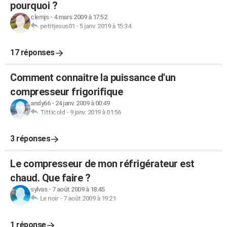
pourquoi ?
clemjs
-
4 mars 2009 à 17:52
petitjesus01
-
5 janv. 2019 à 15:34
17 réponses
Comment connaitre la puissance d'un
compresseur frigorifique
andy66
-
24 janv. 2009 à 00:49
Titticold
-
9 janv. 2019 à 01:56
3 réponses
Le compresseur de mon réfrigérateur est
chaud. Que faire ?
sylvas
-
7 août 2009 à 18:45
Le noir
-
7 août 2009 à 19:21
1 réponse