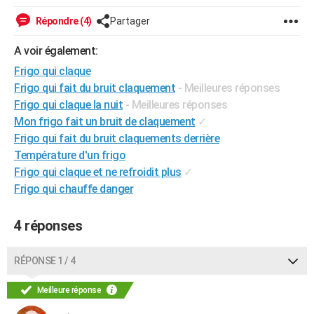
City break
Voyage de noces
Climat
Destinations
Voyage nature
Forum
+
PHOTO
Répondre (4)
Partager
GUIDES D'ACHAT
A voir également:
Frigo qui claque
BONS PLANS
Frigo qui fait du bruit claquement
- Meilleures réponses
CARTE DE VOEUX
Frigo qui claque la nuit
- Meilleures réponses
Mon frigo fait un bruit de claquement
✓
Carte Bonne année
Carte Pâques
Carte de Noël
Carte Saint-Valentin
Carte d'anniversaire
DICTIONNAIRE
Frigo qui fait du bruit claquements derrière
Température d'un frigo
Biographies
Expressions
Dictionnaire
Citations
Proverbes
PROGRAMME TV
Frigo qui claque et ne refroidit plus
✓
COPAINS D'AVANT
Frigo qui chauffe danger
Se connecter
Collèges
Universités
Service militaire
S'inscrire
Lycées
Primaires
Entreprises
Avis de recherche
AVIS DE DÉCÈS
4 réponses
FORUM
RÉPONSE 1 / 4
Lifestyle
Sport
Television
Cinema
Bricolage
Culture
Auto
Voyage
Meilleure réponse