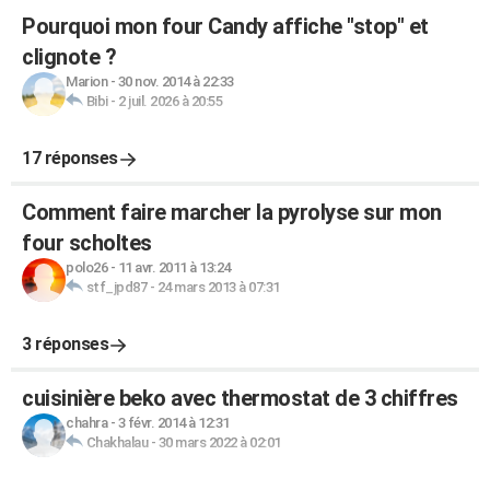
Pourquoi mon four Candy affiche "stop" et
clignote ?
Marion
-
30 nov. 2014 à 22:33
Bibi
-
2 juil. 2026 à 20:55
17 réponses
Comment faire marcher la pyrolyse sur mon
four scholtes
polo26
-
11 avr. 2011 à 13:24
stf_jpd87
-
24 mars 2013 à 07:31
3 réponses
cuisinière beko avec thermostat de 3 chiffres
chahra
-
3 févr. 2014 à 12:31
Chakhalau
-
30 mars 2022 à 02:01