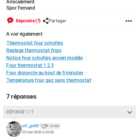
Amicalement
City break
Voyage de noces
Climat
Destinations
Voyage nature
Forum
+
Spor Fernand
PHOTO
GUIDES D'ACHAT
Répondre (7)
Partager
BONS PLANS
A voir également:
Thermostat four scholtes
CARTE DE VOEUX
Reglage thermostat frigo
Carte Bonne année
Carte Pâques
Carte de Noël
Carte Saint-Valentin
Carte d'anniversaire
Notice four scholtes ancien modèle
✓
DICTIONNAIRE
Four thermostat 1 2 3
Biographies
Expressions
Dictionnaire
Citations
Proverbes
PROGRAMME TV
Four disjoncte au bout de 5 minutes
✓
Température four gaz sans thermostat
COPAINS D'AVANT
Se connecter
Collèges
Universités
Service militaire
S'inscrire
Lycées
Primaires
Entreprises
Avis de recherche
7 réponses
AVIS DE DÉCÈS
FORUM
RÉPONSE 1 / 7
Lifestyle
Sport
Television
Cinema
Bricolage
Culture
Auto
Voyage
stf_jpd87
29 968
23 mai 2020 à 06:55