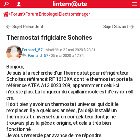
ACTUALITÉS
Forum
Forum Bricolage
Connexion
Electroménager
S'inscrire
Rechercher
Société
Education
Villes
Politique
Faits Divers
Monde
+
SPORT
Sujet Précédent
Sujet Suivant
Football
Cyclisme
Forum
Coupe du monde 2026
Tennis
Rugby
CULTURE
Thermostat frigidaire Scholtes
TNT
Cinéma
Musique
Programme TV
Streaming
Sorties cinéma
+
FINANCE
Fernand_57
-
Modifié le 22 mai 2020 à 23:31
Fernand_57
-
25 mai 2020 à 17:34
Impôts
Immobilier
Banque
Crédit
Retraite
Epargne
Risques naturels par ville
Assurance
AUTO
Bonjour,
Réserver un essai
Berlines
Forum auto
Essais
Citadines
SUV
+
HIGH-TECH
Je suis à la recherche d'un thermostat pour réfrigérateur
Scholtes référencé: RF 1613XA dont le thermostat porte la
Meilleur smartphone
Ordinateurs
Guide high-tech
Mobiles
Internet
Jeux vidéo
+
BRICOLAGE
référence ATEA A13 0020 209, apparemment celui-ci
n'existe plus. La longueur du capillaire isolé est d'environ 60
Aménagement intérieur
Cuisine
Jardinage
+
Forum
Extérieur
Salle de bains
Rangement
WEEK-END
cm.
Il doit bien y avoir un thermostat universel qui doit le
Escapades
Expositions
Week-end nature
Guides de France
Patrimoine
Musées
+
LIFESTYLE
remplacer. Il y a quelques années, j'ai déjà installé un
thermostat universel sur un congélateur dont je ne
Bien-être
Mode
+
Art de vivre
Loisirs
Modes de vie
SANTE
trouvais plus la pièce d'origine, et cela a très bien
fonctionné.
Guide de la santé
Médicaments
+
Alimentation
Maladies
Sommeil
VOYAGE
Je vous remercie par avance de me répondre.