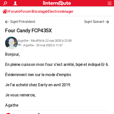
ACTUALITÉS
Forum
Forum Bricolage
Connexion
Electroménager
S'inscrire
Rechercher
Société
Education
Villes
Politique
Faits Divers
Monde
+
SPORT
Sujet Précédent
Sujet Suivant
Football
Cyclisme
Forum
Coupe du monde 2026
Tennis
Rugby
CULTURE
Four Candy FCP435X
TNT
Cinéma
Musique
Programme TV
Streaming
Sorties cinéma
+
FINANCE
Agathe
-
Modifié le 22 mai 2020 à 22:08
Agathe -
23 mai 2020 à 11:47
Impôts
Immobilier
Banque
Crédit
Retraite
Epargne
Risques naturels par ville
Assurance
AUTO
Bonjour,
Réserver un essai
Berlines
Forum auto
Essais
Citadines
SUV
+
HIGH-TECH
En pleine cuisson mon four s'est arrêté, bipé et indiqué Er 6.
Meilleur smartphone
Ordinateurs
Guide high-tech
Mobiles
Internet
Jeux vidéo
+
BRICOLAGE
Évidemment rien sur le mode d'emploi.
Aménagement intérieur
Cuisine
Jardinage
+
Forum
Extérieur
Salle de bains
Rangement
WEEK-END
Je l'ai acheté chez Darty en avril 2019.
Escapades
Expositions
Week-end nature
Guides de France
Patrimoine
Musées
+
LIFESTYLE
Je vous remercie,
Bien-être
Mode
+
Art de vivre
Loisirs
Modes de vie
SANTE
Agathe
Guide de la santé
Médicaments
+
Alimentation
Maladies
Sommeil
VOYAGE