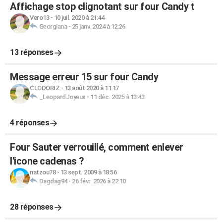
Affichage stop clignotant sur four Candy t
Vero13
-
10 juil. 2020 à 21:44
Georgiana
-
25 janv. 2024 à 12:26
13 réponses
Message erreur 15 sur four Candy
CLODORIZ
-
13 août 2020 à 11:17
_LeopardJoyeux
-
11 déc. 2025 à 13:43
4 réponses
Four Sauter verrouillé, comment enlever
l'icone cadenas ?
natzou78
-
13 sept. 2009 à 18:56
Dagdag94
-
26 févr. 2026 à 22:10
28 réponses