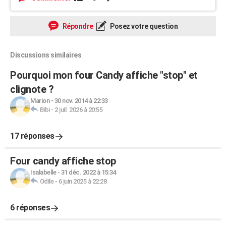
Répondre
Posez votre question
Discussions similaires
Pourquoi mon four Candy affiche "stop" et
clignote ?
Marion
-
30 nov. 2014 à 22:33
Bibi
-
2 juil. 2026 à 20:55
17 réponses
Four candy affiche stop
Isalabelle
-
31 déc. 2022 à 15:34
Odile
-
6 juin 2025 à 22:28
6 réponses