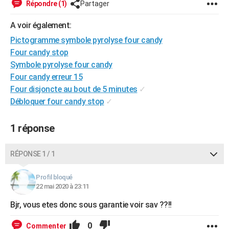
Répondre (1)
Partager
City break
Voyage de noces
Climat
Destinations
Voyage nature
Forum
+
PHOTO
A voir également:
GUIDES D'ACHAT
Pictogramme symbole pyrolyse four candy
Four candy stop
BONS PLANS
Symbole pyrolyse four candy
CARTE DE VOEUX
Four candy erreur 15
Four disjoncte au bout de 5 minutes
✓
Carte Bonne année
Carte Pâques
Carte de Noël
Carte Saint-Valentin
Carte d'anniversaire
DICTIONNAIRE
Débloquer four candy stop
✓
Biographies
Expressions
Dictionnaire
Citations
Proverbes
PROGRAMME TV
1 réponse
COPAINS D'AVANT
RÉPONSE 1 / 1
Se connecter
Collèges
Universités
Service militaire
S'inscrire
Lycées
Primaires
Entreprises
Avis de recherche
AVIS DE DÉCÈS
Profil bloqué
FORUM
22 mai 2020 à 23:11
Lifestyle
Sport
Television
Cinema
Bricolage
Culture
Auto
Voyage
Bjr, vous etes donc sous garantie voir sav ??!!
0
Commenter