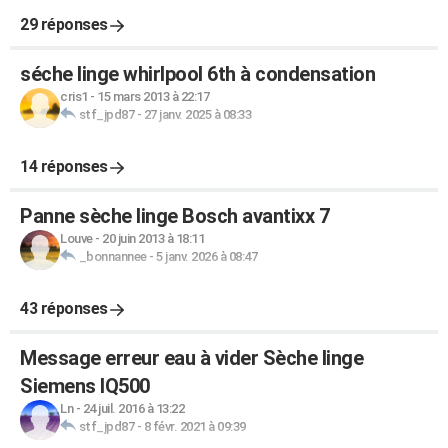
29 réponses
séche linge whirlpool 6th à condensation
cris1
-
15 mars 2013 à 22:17
stf_jpd87
-
27 janv. 2025 à 08:33
14 réponses
Panne sèche linge Bosch avantixx 7
Louve
-
20 juin 2013 à 18:11
_bonnannee
-
5 janv. 2026 à 08:47
43 réponses
Message erreur eau à vider Sèche linge
Siemens IQ500
Ln
-
24 juil. 2016 à 13:22
stf_jpd87
-
8 févr. 2021 à 09:39