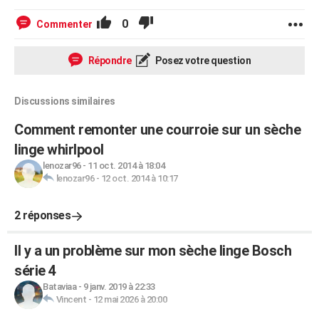
0
Commenter
Répondre
Posez votre question
Discussions similaires
Comment remonter une courroie sur un sèche
linge whirlpool
lenozar96
-
11 oct. 2014 à 18:04
lenozar96
-
12 oct. 2014 à 10:17
2 réponses
Il y a un problème sur mon sèche linge Bosch
série 4
Bataviaa
-
9 janv. 2019 à 22:33
Vincent
-
12 mai 2026 à 20:00