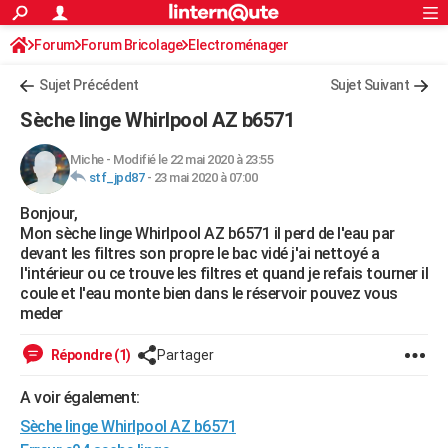
ACTUALITÉS
Forum
Forum Bricolage
Connexion
Electroménager
S'inscrire
Rechercher
Société
Education
Villes
Politique
Faits Divers
Monde
+
SPORT
Sujet Précédent
Sujet Suivant
Football
Cyclisme
Forum
Coupe du monde 2026
Tennis
Rugby
CULTURE
Sèche linge Whirlpool AZ b6571
TNT
Cinéma
Musique
Programme TV
Streaming
Sorties cinéma
+
FINANCE
Miche
-
Modifié le 22 mai 2020 à 23:55
stf_jpd87
-
23 mai 2020 à 07:00
Impôts
Immobilier
Banque
Crédit
Retraite
Epargne
Risques naturels par ville
Assurance
AUTO
Bonjour,
Réserver un essai
Berlines
Forum auto
Essais
Citadines
SUV
+
HIGH-TECH
Mon sèche linge Whirlpool AZ b6571 il perd de l'eau par
devant les filtres son propre le bac vidé j'ai nettoyé a
Meilleur smartphone
Ordinateurs
Guide high-tech
Mobiles
Internet
Jeux vidéo
+
BRICOLAGE
l'intérieur ou ce trouve les filtres et quand je refais tourner il
coule et l'eau monte bien dans le réservoir pouvez vous
Aménagement intérieur
Cuisine
Jardinage
+
Forum
Extérieur
Salle de bains
Rangement
WEEK-END
meder
Escapades
Expositions
Week-end nature
Guides de France
Patrimoine
Musées
+
LIFESTYLE
Répondre (1)
Partager
Bien-être
Mode
+
Art de vivre
Loisirs
Modes de vie
SANTE
A voir également:
Sèche linge Whirlpool AZ b6571
Guide de la santé
Médicaments
+
Alimentation
Maladies
Sommeil
VOYAGE