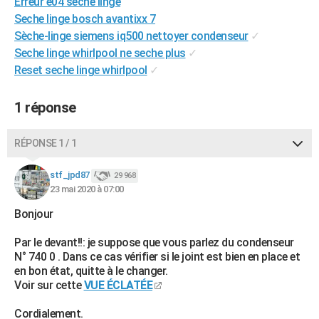
Erreur e04 seche linge
City break
Voyage de noces
Climat
Destinations
Voyage nature
Forum
+
PHOTO
Seche linge bosch avantixx 7
Sèche-linge siemens iq500 nettoyer condenseur
✓
GUIDES D'ACHAT
Seche linge whirlpool ne seche plus
✓
Reset seche linge whirlpool
✓
BONS PLANS
CARTE DE VOEUX
1 réponse
Carte Bonne année
Carte Pâques
Carte de Noël
Carte Saint-Valentin
Carte d'anniversaire
DICTIONNAIRE
RÉPONSE 1 / 1
Biographies
Expressions
Dictionnaire
Citations
Proverbes
PROGRAMME TV
stf_jpd87
29 968
23 mai 2020 à 07:00
COPAINS D'AVANT
Bonjour
Se connecter
Collèges
Universités
Service militaire
S'inscrire
Lycées
Primaires
Entreprises
Avis de recherche
AVIS DE DÉCÈS
Par le devant!!: je suppose que vous parlez du condenseur
FORUM
N° 740 0 . Dans ce cas vérifier si le joint est bien en place et
en bon état, quitte à le changer.
Lifestyle
Sport
Television
Cinema
Bricolage
Culture
Auto
Voyage
Voir sur cette
VUE ÉCLATÉE
Cordialement.