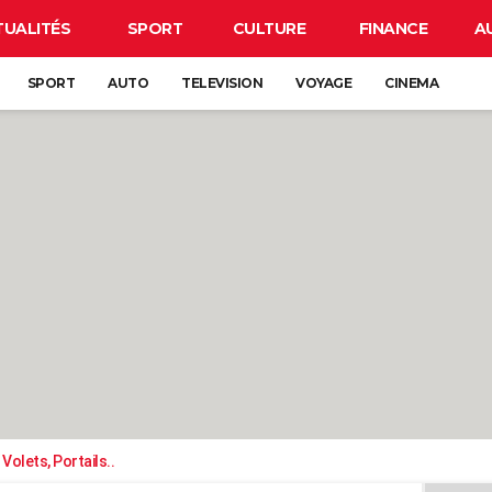
TUALITÉS
SPORT
CULTURE
FINANCE
A
SPORT
AUTO
TELEVISION
VOYAGE
CINEMA
Volets, Portails..