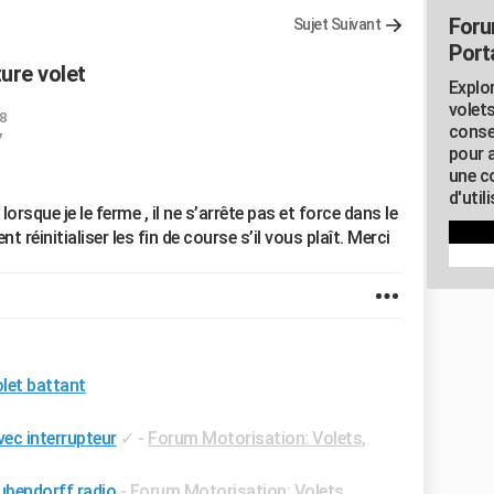
Foru
Sujet Suivant
Porta
ure volet
Explor
volets
8
conse
7
pour 
une c
d'util
rsque je le ferme , il ne s’arrête pas et force dans le
éinitialiser les fin de course s’il vous plaît. Merci
let battant
vec interrupteur
✓
-
Forum Motorisation: Volets,
bubendorff radio
-
Forum Motorisation: Volets,