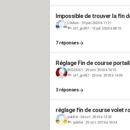
Impossible de trouver la fin
L0ulure
-
29 juin 2020 à 11:21
stf_jpd87
-
13 juil. 2020 à 08:15
7 réponses
Réglage Fin de course portai
BEGUDE1
-
20 nov. 2018 à 10:15
stf_jpd87
-
20 nov. 2018 à 14:39
3 réponses
réglage fin de course volet r
yuki54
-
24 oct. 2014 à 13:20
yuki54
-
25 oct. 2014 à 10:34