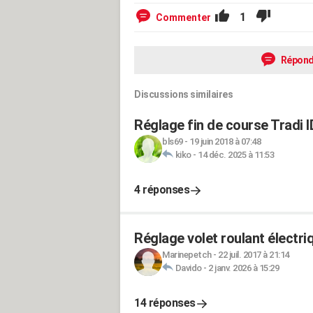
1
Commenter
Répond
Discussions similaires
Réglage fin de course Tradi 
bls69
-
19 juin 2018 à 07:48
kiko
-
14 déc. 2025 à 11:53
4 réponses
Réglage volet roulant électri
Marinepetch
-
22 juil. 2017 à 21:14
Davido
-
2 janv. 2026 à 15:29
14 réponses