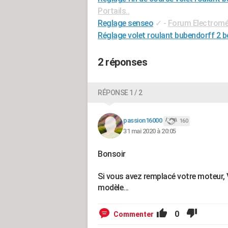
Portails..
Reglage senseo
✓
-
Forum Electrom
Réglage volet roulant bubendorff 2 
2 réponses
RÉPONSE 1 / 2
passion16000
160
31 mai 2020 à 20:05
Bonsoir
Si vous avez remplacé votre moteur, 
modèle...
0
Commenter