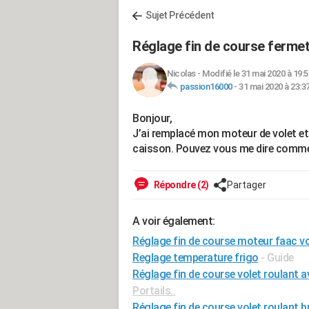
Sujet Précédent
Réglage fin de course fermet
Nicolas
-
Modifié le 31 mai 2020 à 19:5
passion16000
-
31 mai 2020 à 23:3
Bonjour,
J’ai remplacé mon moteur de volet et lo
caisson. Pouvez vous me dire comment r
Répondre (2)
Partager
A voir également:
Réglage fin de course moteur faac vo
Reglage temperature frigo
- Guide
Réglage fin de course volet roulant a
Portails..
Réglage fin de course volet roulant 