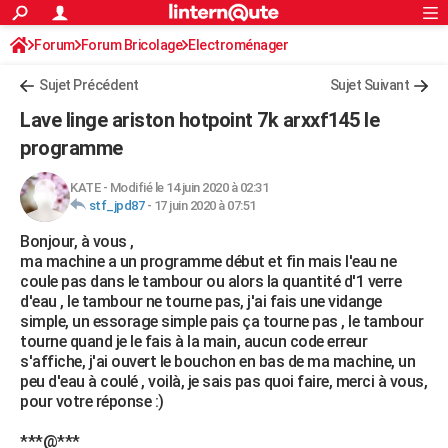
ACTUALITÉS
Forum
Forum Bricolage
Connexion
Electroménager
S'inscrire
Rechercher
Société
Education
Villes
Politique
Faits Divers
Monde
+
SPORT
Sujet Précédent
Sujet Suivant
Football
Cyclisme
Forum
Coupe du monde 2026
Tennis
Rugby
CULTURE
Lave linge ariston hotpoint 7k arxxf145 le
TNT
Cinéma
Musique
Programme TV
Streaming
Sorties cinéma
+
programme
FINANCE
Impôts
Immobilier
Banque
Crédit
Retraite
Epargne
Risques naturels par ville
Assurance
AUTO
KATE
-
Modifié le 14 juin 2020 à 02:31
stf_jpd87
-
17 juin 2020 à 07:51
Réserver un essai
Berlines
Forum auto
Essais
Citadines
SUV
+
HIGH-TECH
Bonjour, à vous ,
ma machine a un programme début et fin mais l'eau ne
Meilleur smartphone
Ordinateurs
Guide high-tech
Mobiles
Internet
Jeux vidéo
+
BRICOLAGE
coule pas dans le tambour ou alors la quantité d'1 verre
d'eau , le tambour ne tourne pas, j'ai fais une vidange
Aménagement intérieur
Cuisine
Jardinage
+
Forum
Extérieur
Salle de bains
Rangement
WEEK-END
simple, un essorage simple pais ça tourne pas , le tambour
tourne quand je le fais à la main, aucun code erreur
Escapades
Expositions
Week-end nature
Guides de France
Patrimoine
Musées
+
LIFESTYLE
s'affiche, j'ai ouvert le bouchon en bas de ma machine, un
peu d'eau à coulé , voilà, je sais pas quoi faire, merci à vous,
Bien-être
Mode
+
Art de vivre
Loisirs
Modes de vie
SANTE
pour votre réponse :)
Guide de la santé
Médicaments
+
Alimentation
Maladies
Sommeil
VOYAGE
***@***