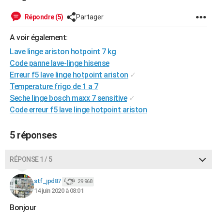
City break
Voyage de noces
Climat
Destinations
Voyage nature
Forum
+
PHOTO
Répondre (5)
Partager
GUIDES D'ACHAT
A voir également:
BONS PLANS
Lave linge ariston hotpoint 7 kg
Code panne lave-linge hisense
CARTE DE VOEUX
Erreur f5 lave linge hotpoint ariston
✓
Temperature frigo de 1 a 7
Carte Bonne année
Carte Pâques
Carte de Noël
Carte Saint-Valentin
Carte d'anniversaire
DICTIONNAIRE
Seche linge bosch maxx 7 sensitive
✓
Biographies
Expressions
Dictionnaire
Citations
Proverbes
Code erreur f5 lave linge hotpoint ariston
PROGRAMME TV
COPAINS D'AVANT
5 réponses
Se connecter
Collèges
Universités
Service militaire
S'inscrire
Lycées
Primaires
Entreprises
Avis de recherche
AVIS DE DÉCÈS
RÉPONSE 1 / 5
FORUM
stf_jpd87
29 968
Lifestyle
Sport
Television
Cinema
Bricolage
Culture
Auto
Voyage
14 juin 2020 à 08:01
Bonjour