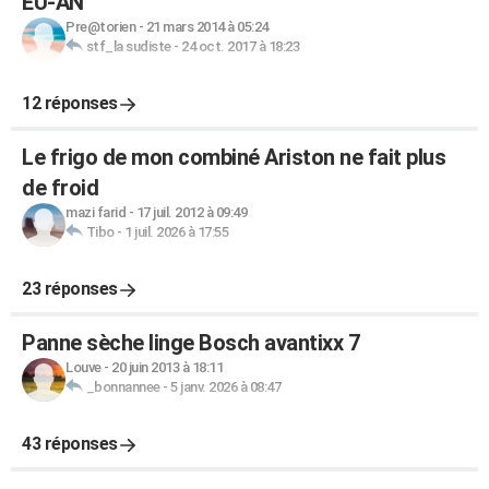
EU-AN
Pre@torien
-
21 mars 2014 à 05:24
stf_la sudiste
-
24 oct. 2017 à 18:23
12 réponses
Le frigo de mon combiné Ariston ne fait plus
de froid
mazi farid
-
17 juil. 2012 à 09:49
Tibo
-
1 juil. 2026 à 17:55
23 réponses
Panne sèche linge Bosch avantixx 7
Louve
-
20 juin 2013 à 18:11
_bonnannee
-
5 janv. 2026 à 08:47
43 réponses