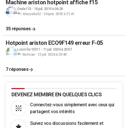
Machine ariston hotpoint affiche f15
Dede113
-
18 juil. 2019 à 06:28
Alexpaka52
-
24 janv. 2025 à 21:41
35 réponses
Hotpoint ariston ECO9F149 erreur F-05
Loutcho13011
-
11 juil. 2024 à 20:07
Batman
-
13 juil. 2024 à 20:48
7 réponses
DEVENEZ MEMBRE EN QUELQUES CLICS
Connectez-vous simplement avec ceux qui
partagent vos intérêts
Suivez vos discussions facilement et