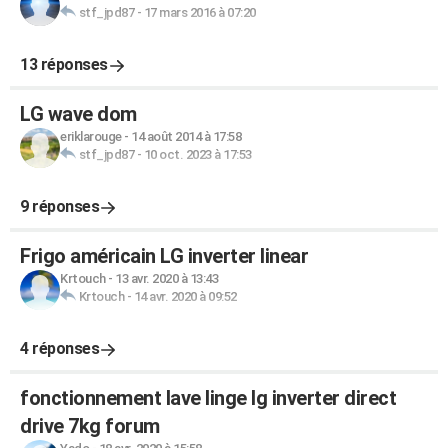
stf_jpd87
-
17 mars 2016 à 07:20
13 réponses
LG wave dom
eriklarouge
-
14 août 2014 à 17:58
stf_jpd87
-
10 oct. 2023 à 17:53
9 réponses
Frigo américain LG inverter linear
Krtouch
-
13 avr. 2020 à 13:43
Krtouch
-
14 avr. 2020 à 09:52
4 réponses
fonctionnement lave linge lg inverter direct
drive 7kg forum