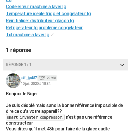
City break
Voyage de noces
Climat
Destinations
Voyage nature
Forum
+
Code erreur machine a laver lg
PHOTO
Température idéale frigo et congélateur lg
GUIDES D'ACHAT
Réinitialiser distributeur glaçon lg
Réfrigérateur lg problème congélateur
BONS PLANS
Tcl machine a laver lg
✓
CARTE DE VOEUX
1 réponse
Carte Bonne année
Carte Pâques
Carte de Noël
Carte Saint-Valentin
Carte d'anniversaire
DICTIONNAIRE
RÉPONSE 1 / 1
Biographies
Expressions
Dictionnaire
Citations
Proverbes
PROGRAMME TV
stf_jpd87
COPAINS D'AVANT
29 968
10 juil. 2020 à 18:34
Se connecter
Collèges
Universités
Service militaire
S'inscrire
Lycées
Primaires
Entreprises
Avis de recherche
AVIS DE DÉCÈS
Bonjour le Niger
FORUM
Je suis désolé mais sans la bonne référence impossible de
dire ce qu'a votre appareil??
Lifestyle
Sport
Television
Cinema
Bricolage
Culture
Auto
Voyage
n'est pas une référence
smart inventer compressor.
constructeur
Vous dites qu'il met 48h pour faire de la glace quelle