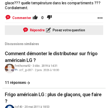
glace??? quelle température dans les compartiments ???
Cordialement.
0
Commenter
Répondre
Posez votre question
Discussions similaires
Comment démonter le distributeur sur frigo
américain LG ?
fmthoma92
-
3 déc. 2019 à 14:31
stf_jpd87
-
2 janv. 2026 à 18:00
11 réponses
Frigo américain LG : plus de glaçons, que faire
?
tof40
-
20 mai 2011 à 18:53