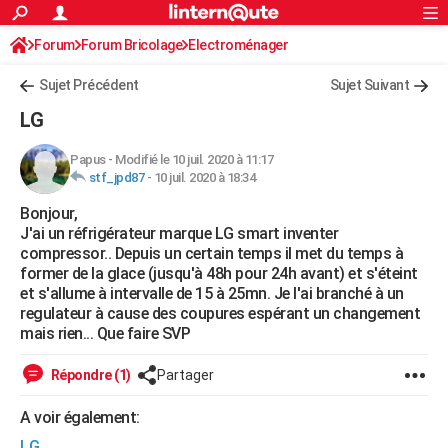
ACTUALITÉS
Forum
Forum Bricolage
Connexion
Electroménager
S'inscrire
Rechercher
Société
Education
Villes
Politique
Faits Divers
Monde
+
SPORT
Sujet Précédent
Sujet Suivant
Football
Cyclisme
Forum
Coupe du monde 2026
Tennis
Rugby
CULTURE
LG
TNT
Cinéma
Musique
Programme TV
Streaming
Sorties cinéma
+
FINANCE
Papus
-
Modifié le 10 juil. 2020 à 11:17
stf_jpd87
-
10 juil. 2020 à 18:34
Impôts
Immobilier
Banque
Crédit
Retraite
Epargne
Risques naturels par ville
Assurance
AUTO
Bonjour,
Réserver un essai
Berlines
Forum auto
Essais
Citadines
SUV
+
HIGH-TECH
J'ai un réfrigérateur marque LG smart inventer
compressor.. Depuis un certain temps il met du temps à
Meilleur smartphone
Ordinateurs
Guide high-tech
Mobiles
Internet
Jeux vidéo
+
BRICOLAGE
former de la glace (jusqu'à 48h pour 24h avant) et s'éteint
et s'allume à intervalle de 15 à 25mn. Je l'ai branché à un
Aménagement intérieur
Cuisine
Jardinage
+
Forum
Extérieur
Salle de bains
Rangement
WEEK-END
regulateur à cause des coupures espérant un changement
mais rien... Que faire SVP
Escapades
Expositions
Week-end nature
Guides de France
Patrimoine
Musées
+
LIFESTYLE
Répondre (1)
Partager
Bien-être
Mode
+
Art de vivre
Loisirs
Modes de vie
SANTE
A voir également:
Guide de la santé
Médicaments
+
Alimentation
Maladies
Sommeil
VOYAGE
LG