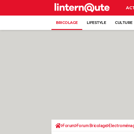
AC
BRICOLAGE
LIFESTYLE
CULTURE
Forum
Forum Bricolage
Electroména