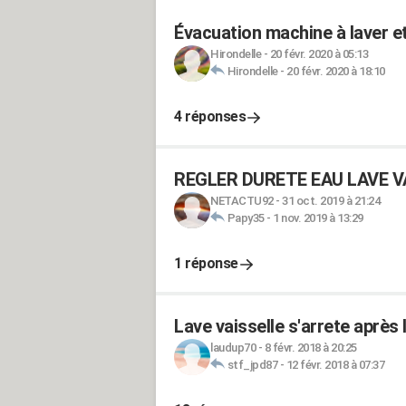
Évacuation machine à laver et
Hirondelle
-
20 févr. 2020 à 05:13
Hirondelle
-
20 févr. 2020 à 18:10
4 réponses
REGLER DURETE EAU LAVE V
NETACTU92
-
31 oct. 2019 à 21:24
Papy35
-
1 nov. 2019 à 13:29
1 réponse
Lave vaisselle s'arrete après
laudup70
-
8 févr. 2018 à 20:25
stf_jpd87
-
12 févr. 2018 à 07:37