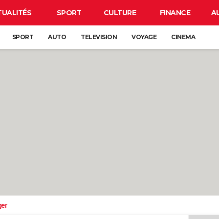
TUALITÉS
SPORT
CULTURE
FINANCE
A
SPORT
AUTO
TELEVISION
VOYAGE
CINEMA
ger