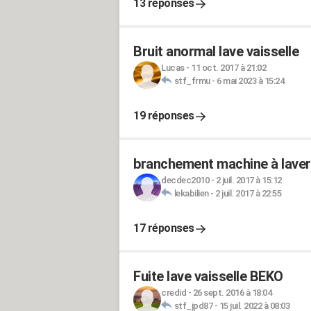
13 réponses
Bruit anormal lave vaisselle
Lucas
-
11 oct. 2017 à 21:02
stf_frmu
-
6 mai 2023 à 15:24
19 réponses
branchement machine à laver 
decdec2010
-
2 juil. 2017 à 15:12
lekabilien
-
2 juil. 2017 à 22:55
17 réponses
Fuite lave vaisselle BEKO
credid
-
26 sept. 2016 à 18:04
stf_jpd87
-
15 juil. 2022 à 08:03