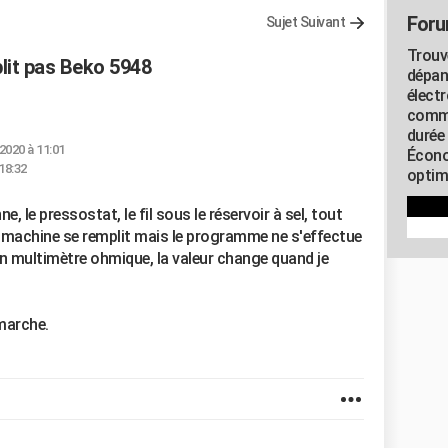
Foru
Sujet Suivant
Trouv
plit pas Beko 5948
dépan
élect
commu
durée
. 2020 à 11:01
Écono
 18:32
optimi
ne, le pressostat, le fil sous le réservoir à sel, tout
la machine se remplit mais le programme ne s'effectue
 un multimètre ohmique, la valeur change quand je
marche.