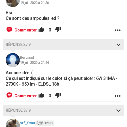
19 juil. 2020 à 21:26
Bsr
Ce sont des ampoules led ?
0
Commenter
RÉPONSE 2 / 9
Bertrand
19 juil. 2020 à 21:44
Aucune idée :(
Ce qui est indiqué sur le culot si çà peut aider : 6W 31MA -
2700K - 650 lm - ELDSL 18b
0
Commenter
RÉPONSE 3 / 9
stf_frmu
12 511