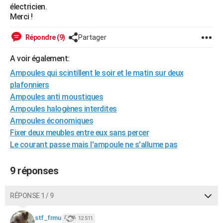
électricien.
City break
Voyage de noces
Climat
Destinations
Voyage nature
Forum
+
PHOTO
Merci !
GUIDES D'ACHAT
Répondre (9)
Partager
BONS PLANS
A voir également:
CARTE DE VOEUX
Ampoules qui scintillent le soir et le matin sur deux
plafonniers
Carte Bonne année
Carte Pâques
Carte de Noël
Carte Saint-Valentin
Carte d'anniversaire
DICTIONNAIRE
Ampoules anti moustiques
Ampoules halogènes interdites
Biographies
Expressions
Dictionnaire
Citations
Proverbes
PROGRAMME TV
Ampoules économiques
Fixer deux meubles entre eux sans percer
COPAINS D'AVANT
Le courant passe mais l'ampoule ne s'allume pas
Se connecter
Collèges
Universités
Service militaire
S'inscrire
Lycées
Primaires
Entreprises
Avis de recherche
AVIS DE DÉCÈS
9 réponses
FORUM
Lifestyle
Sport
Television
Cinema
Bricolage
Culture
Auto
Voyage
RÉPONSE 1 / 9
stf_frmu
12 511