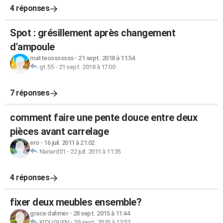
4 réponses
Spot : grésillement après changement
d'ampoule
matteosssssss
-
21 sept. 2018 à 11:54
gt.55
-
21 sept. 2018 à 17:00
7 réponses
comment faire une pente douce entre deux
pièces avant carrelage
ero
-
16 juil. 2011 à 21:02
Nanard01
-
22 juil. 2011 à 11:35
4 réponses
fixer deux meubles ensemble?
grace dahmer
-
28 sept. 2015 à 11:44
KIDUGUEN
-
29 sept. 2015 à 12:52