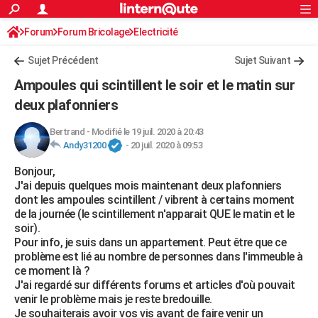
ACTUALITÉS
Forum
Forum Bricolage
Connexion
Electricité
S'inscrire
Rechercher
Société
Education
Villes
Politique
Faits Divers
Monde
+
SPORT
Sujet Précédent
Sujet Suivant
Football
Cyclisme
Forum
Coupe du monde 2026
Tennis
Rugby
CULTURE
Ampoules qui scintillent le soir et le matin sur
TNT
Cinéma
Musique
Programme TV
Streaming
Sorties cinéma
+
deux plafonniers
FINANCE
Impôts
Immobilier
Banque
Crédit
Retraite
Epargne
Risques naturels par ville
Assurance
AUTO
Bertrand
-
Modifié le 19 juil. 2020 à 20:43
Andy31200
-
20 juil. 2020 à 09:53
Réserver un essai
Berlines
Forum auto
Essais
Citadines
SUV
+
HIGH-TECH
Bonjour,
J'ai depuis quelques mois maintenant deux plafonniers
Meilleur smartphone
Ordinateurs
Guide high-tech
Mobiles
Internet
Jeux vidéo
+
BRICOLAGE
dont les ampoules scintillent / vibrent à certains moment
de la journée (le scintillement n'apparait QUE le matin et le
Aménagement intérieur
Cuisine
Jardinage
+
Forum
Extérieur
Salle de bains
Rangement
WEEK-END
soir).
Pour info, je suis dans un appartement. Peut être que ce
Escapades
Expositions
Week-end nature
Guides de France
Patrimoine
Musées
+
LIFESTYLE
problème est lié au nombre de personnes dans l'immeuble à
ce moment là ?
Bien-être
Mode
+
Art de vivre
Loisirs
Modes de vie
SANTE
J'ai regardé sur différents forums et articles d'où pouvait
venir le problème mais je reste bredouille.
Guide de la santé
Médicaments
+
Alimentation
Maladies
Sommeil
VOYAGE
Je souhaiterais avoir vos vis avant de faire venir un