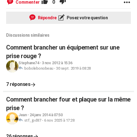
0
Commenter
Répondre
Posez votre question
Discussions similaires
Comment brancher un équipement sur une
prise rouge ?
Stephane74
-
3 nov. 2012 à 15:36
bobolebonobeau
-
30 sept. 2019 à 08:28
7 réponses
Comment brancher four et plaque sur la même
prise ?
Jean
-
24 janv. 2014 à 07:50
stf_jpd87
-
6 nov. 2025 à 17:28
26 réponses