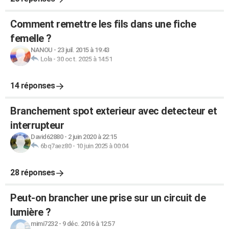
Comment remettre les fils dans une fiche
femelle ?
NANOU
-
23 juil. 2015 à 19:43
Lola
-
30 oct. 2025 à 14:51
14 réponses
Branchement spot exterieur avec detecteur et
interrupteur
David62880
-
2 juin 2020 à 22:15
6bq7aez80
-
10 juin 2025 à 00:04
28 réponses
Peut-on brancher une prise sur un circuit de
lumière ?
mimi7232
-
9 déc. 2016 à 12:57