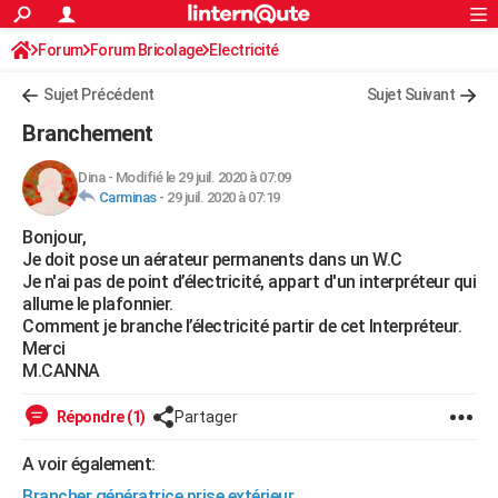
ACTUALITÉS
Forum
Forum Bricolage
Connexion
Electricité
S'inscrire
Rechercher
Société
Education
Villes
Politique
Faits Divers
Monde
+
SPORT
Sujet Précédent
Sujet Suivant
Football
Cyclisme
Forum
Coupe du monde 2026
Tennis
Rugby
CULTURE
Branchement
TNT
Cinéma
Musique
Programme TV
Streaming
Sorties cinéma
+
FINANCE
Dina
-
Modifié le 29 juil. 2020 à 07:09
Carminas
-
29 juil. 2020 à 07:19
Impôts
Immobilier
Banque
Crédit
Retraite
Epargne
Risques naturels par ville
Assurance
AUTO
Bonjour,
Réserver un essai
Berlines
Forum auto
Essais
Citadines
SUV
+
HIGH-TECH
Je doit pose un aérateur permanents dans un W.C
Je n'ai pas de point d’électricité, appart d'un interpréteur qui
Meilleur smartphone
Ordinateurs
Guide high-tech
Mobiles
Internet
Jeux vidéo
+
BRICOLAGE
allume le plafonnier.
Comment je branche l’électricité partir de cet Interpréteur.
Aménagement intérieur
Cuisine
Jardinage
+
Forum
Extérieur
Salle de bains
Rangement
WEEK-END
Merci
M.CANNA
Escapades
Expositions
Week-end nature
Guides de France
Patrimoine
Musées
+
LIFESTYLE
Répondre (1)
Partager
Bien-être
Mode
+
Art de vivre
Loisirs
Modes de vie
SANTE
A voir également:
Guide de la santé
Médicaments
+
Alimentation
Maladies
Sommeil
VOYAGE
Brancher génératrice prise extérieur