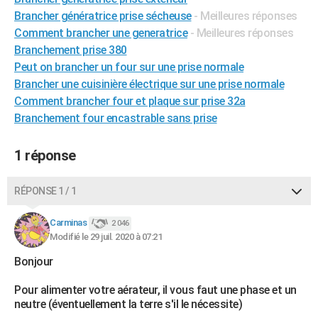
City break
Voyage de noces
Climat
Destinations
Voyage nature
Forum
+
Brancher génératrice prise sécheuse
- Meilleures réponses
PHOTO
Comment brancher une generatrice
- Meilleures réponses
GUIDES D'ACHAT
Branchement prise 380
Peut on brancher un four sur une prise normale
BONS PLANS
Brancher une cuisinière électrique sur une prise normale
Comment brancher four et plaque sur prise 32a
CARTE DE VOEUX
Branchement four encastrable sans prise
Carte Bonne année
Carte Pâques
Carte de Noël
Carte Saint-Valentin
Carte d'anniversaire
DICTIONNAIRE
1 réponse
Biographies
Expressions
Dictionnaire
Citations
Proverbes
PROGRAMME TV
COPAINS D'AVANT
RÉPONSE 1 / 1
Se connecter
Collèges
Universités
Service militaire
S'inscrire
Lycées
Primaires
Entreprises
Avis de recherche
AVIS DE DÉCÈS
Carminas
2 046
Modifié le 29 juil. 2020 à 07:21
FORUM
Bonjour
Lifestyle
Sport
Television
Cinema
Bricolage
Culture
Auto
Voyage
Pour alimenter votre aérateur, il vous faut une phase et un
neutre (éventuellement la terre s'il le nécessite)