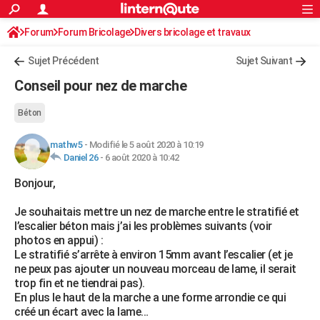
ACTUALITÉS
Forum
Forum Bricolage
Connexion
Divers bricolage et travaux
S'inscrire
Rechercher
Société
Education
Villes
Politique
Faits Divers
Monde
+
SPORT
Sujet Précédent
Sujet Suivant
Football
Cyclisme
Forum
Coupe du monde 2026
Tennis
Rugby
CULTURE
Conseil pour nez de marche
TNT
Cinéma
Musique
Programme TV
Streaming
Sorties cinéma
+
FINANCE
Béton
Impôts
Immobilier
Banque
Crédit
Retraite
Epargne
Risques naturels par ville
Assurance
AUTO
mathw5
-
Modifié le 5 août 2020 à 10:19
Daniel 26
-
6 août 2020 à 10:42
Réserver un essai
Berlines
Forum auto
Essais
Citadines
SUV
+
HIGH-TECH
Bonjour,
Meilleur smartphone
Ordinateurs
Guide high-tech
Mobiles
Internet
Jeux vidéo
+
BRICOLAGE
Je souhaitais mettre un nez de marche entre le stratifié et
Aménagement intérieur
Cuisine
Jardinage
+
Forum
Extérieur
Salle de bains
Rangement
WEEK-END
l’escalier béton mais j’ai les problèmes suivants (voir
photos en appui) :
Escapades
Expositions
Week-end nature
Guides de France
Patrimoine
Musées
+
LIFESTYLE
Le stratifié s’arrête à environ 15mm avant l’escalier (et je
ne peux pas ajouter un nouveau morceau de lame, il serait
Bien-être
Mode
+
Art de vivre
Loisirs
Modes de vie
SANTE
trop fin et ne tiendrai pas).
En plus le haut de la marche a une forme arrondie ce qui
Guide de la santé
Médicaments
+
Alimentation
Maladies
Sommeil
VOYAGE
créé un écart avec la lame…