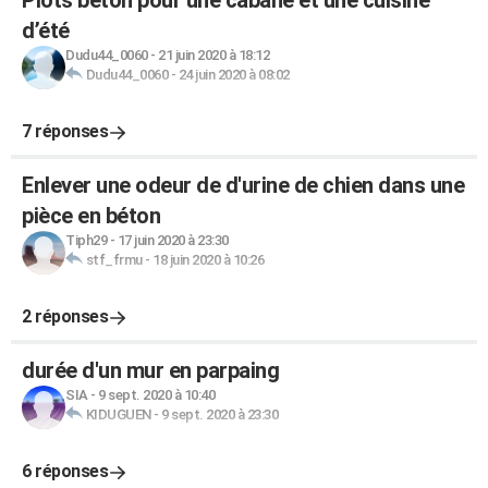
Plots béton pour une cabane et une cuisine
d’été
Dudu44_0060
-
21 juin 2020 à 18:12
Dudu44_0060
-
24 juin 2020 à 08:02
7 réponses
Enlever une odeur de d'urine de chien dans une
pièce en béton
Tiph29
-
17 juin 2020 à 23:30
stf_frmu
-
18 juin 2020 à 10:26
2 réponses
durée d'un mur en parpaing
SIA
-
9 sept. 2020 à 10:40
KIDUGUEN
-
9 sept. 2020 à 23:30
6 réponses