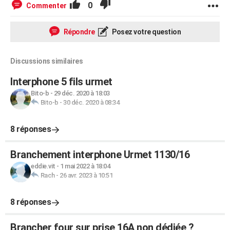
0
Commenter
Répondre
Posez votre question
Discussions similaires
Interphone 5 fils urmet
Bito-b
-
29 déc. 2020 à 18:03
Bito-b
-
30 déc. 2020 à 08:34
8 réponses
Branchement interphone Urmet 1130/16
eddie.vit
-
1 mai 2022 à 18:04
Rach
-
26 avr. 2023 à 10:51
8 réponses
Brancher four sur prise 16A non dédiée ?