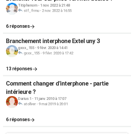
Titiphenom
-
1 nov. 2022 à 21:48
stf_frmu
-
2 nov. 2022 à 16:55
6 réponses
Branchement interphone Extel uny 3
gxxx_155
-
9 févr. 2020 à 14:41
gxxx_155
-
9 févr. 2020 à 17:42
13 réponses
Comment changer d'interphone - partie
intérieure ?
Darius 1
-
11 janv. 2010 à 17:07
atollver
-
9 mai 2019 à 20:01
6 réponses