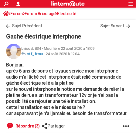
ACTUALITÉS
Forum
Forum Bricolage
Connexion
Electricité
S'inscrire
Rechercher
Société
Education
Villes
Politique
Faits Divers
Monde
+
SPORT
Sujet Précédent
Sujet Suivant
Football
Cyclisme
Forum
Coupe du monde 2026
Tennis
Rugby
CULTURE
Gache électrique interphone
TNT
Cinéma
Musique
Programme TV
Streaming
Sorties cinéma
+
FINANCE
bricosbill34
-
Modifié le 22 août 2020 à 18:09
stf_frmu
-
24 août 2020 à 12:04
Impôts
Immobilier
Banque
Crédit
Retraite
Epargne
Risques naturels par ville
Assurance
AUTO
Bonjour,
Réserver un essai
Berlines
Forum auto
Essais
Citadines
SUV
+
HIGH-TECH
après 6 ans de bons et loyaux service mon interphone
audio m'a lâché cet interphone était relié commande de
Meilleur smartphone
Ordinateurs
Guide high-tech
Mobiles
Internet
Jeux vidéo
+
BRICOLAGE
gâche électrique relié a la platine
sur le nouvel interphone la notice me demande de relier la
Aménagement intérieur
Cuisine
Jardinage
+
Forum
Extérieur
Salle de bains
Rangement
WEEK-END
platine de rue a un transformateur 12v or je n'ai pas la
possibilité de rajouter une telle installation.
Escapades
Expositions
Week-end nature
Guides de France
Patrimoine
Musées
+
LIFESTYLE
cette installation est elle nécessaire ?
car auparavant je n'ai jamais eu besoin de transformateur.
Bien-être
Mode
+
Art de vivre
Loisirs
Modes de vie
SANTE
Répondre (3)
Partager
Guide de la santé
Médicaments
+
Alimentation
Maladies
Sommeil
VOYAGE