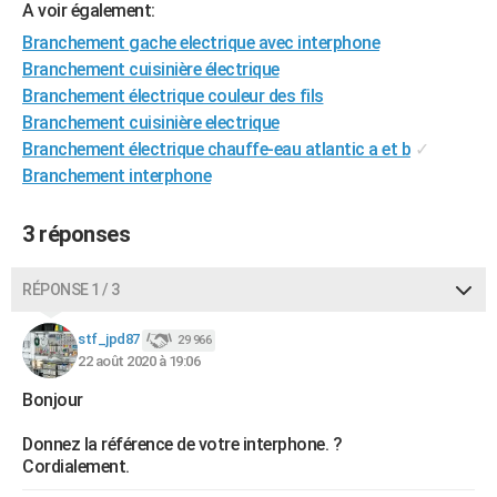
A voir également:
City break
Voyage de noces
Climat
Destinations
Voyage nature
Forum
+
PHOTO
Branchement gache electrique avec interphone
Branchement cuisinière électrique
GUIDES D'ACHAT
Branchement électrique couleur des fils
BONS PLANS
Branchement cuisinière electrique
Branchement électrique chauffe-eau atlantic a et b
✓
CARTE DE VOEUX
Branchement interphone
Carte Bonne année
Carte Pâques
Carte de Noël
Carte Saint-Valentin
Carte d'anniversaire
DICTIONNAIRE
3 réponses
Biographies
Expressions
Dictionnaire
Citations
Proverbes
PROGRAMME TV
RÉPONSE 1 / 3
COPAINS D'AVANT
Se connecter
Collèges
Universités
Service militaire
S'inscrire
Lycées
Primaires
Entreprises
Avis de recherche
stf_jpd87
29 966
AVIS DE DÉCÈS
22 août 2020 à 19:06
FORUM
Bonjour
Lifestyle
Sport
Television
Cinema
Bricolage
Culture
Auto
Voyage
Donnez la référence de votre interphone. ?
Cordialement.