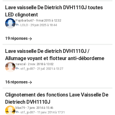
Lave vaisselle De Dietrich DVH1110J toutes
LED clignotent
Papibarbu67
-
9 mai 2015 à 12:32
LOLO
-
29 juin 2025 à 18:44
19 réponses
Lave vaisselle De dietrich DVH1110J /
Allumage voyant et flotteur anti-débordeme
tarezal
-
2 nov. 2018 à 13:02
stf_jpd87
-
21 juil. 2021 à 13:27
16 réponses
Clignotement des fonctions Lave Vaisselle De
Dietriech DVH1110J
blue79
-
7 janv. 2014 à 15:46
stf_jpd87
-
11 janv. 2014 à 17:31