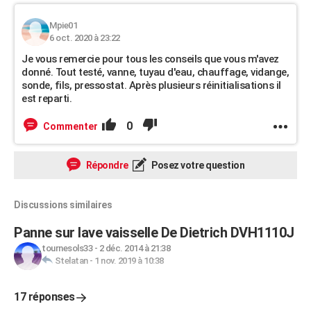
Mpie01
6 oct. 2020 à 23:22
Je vous remercie pour tous les conseils que vous m'avez
donné. Tout testé, vanne, tuyau d'eau, chauffage, vidange,
sonde, fils, pressostat. Après plusieurs réinitialisations il
est reparti.
0
Commenter
Répondre
Posez votre question
Discussions similaires
Panne sur lave vaisselle De Dietrich DVH1110J
tournesols33
-
2 déc. 2014 à 21:38
Stelatan
-
1 nov. 2019 à 10:38
17 réponses