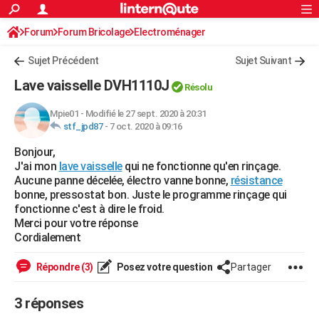
ACTUALITÉS
Forum
Forum Bricolage
Connexion
Electroménager
S'inscrire
Rechercher
Société
Education
Villes
Politique
Faits Divers
Monde
+
SPORT
Sujet Précédent
Sujet Suivant
Football
Cyclisme
Forum
Coupe du monde 2026
Tennis
Rugby
CULTURE
Lave vaisselle DVH1110J
Résolu
TNT
Cinéma
Musique
Programme TV
Streaming
Sorties cinéma
+
FINANCE
Mpie01
-
Modifié le 27 sept. 2020 à 20:31
stf_jpd87
-
7 oct. 2020 à 09:16
Impôts
Immobilier
Banque
Crédit
Retraite
Epargne
Risques naturels par ville
Assurance
AUTO
Bonjour,
Réserver un essai
Berlines
Forum auto
Essais
Citadines
SUV
+
HIGH-TECH
J'ai mon
lave vaisselle
qui ne fonctionne qu'en rinçage.
Aucune panne décelée, électro vanne bonne,
résistance
Meilleur smartphone
Ordinateurs
Guide high-tech
Mobiles
Internet
Jeux vidéo
+
BRICOLAGE
bonne, pressostat bon. Juste le programme rinçage qui
fonctionne c'est à dire le froid.
Aménagement intérieur
Cuisine
Jardinage
+
Forum
Extérieur
Salle de bains
Rangement
WEEK-END
Merci pour votre réponse
Cordialement
Escapades
Expositions
Week-end nature
Guides de France
Patrimoine
Musées
+
LIFESTYLE
Répondre (3)
Posez votre question
Partager
Bien-être
Mode
+
Art de vivre
Loisirs
Modes de vie
SANTE
3 réponses
Guide de la santé
Médicaments
+
Alimentation
Maladies
Sommeil
VOYAGE