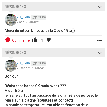
City break
Voyage de noces
Climat
Destinations
Voyage nature
Forum
+
PHOTO
RÉPONSE 1 / 3
GUIDES D'ACHAT
stf_jpd87
29 968
7 oct. 2020 à 09:16
BONS PLANS
Merci du retour Un coup de la Covid 19 :o))
CARTE DE VOEUX
1
Commenter
Carte Bonne année
Carte Pâques
Carte de Noël
Carte Saint-Valentin
Carte d'anniversaire
DICTIONNAIRE
RÉPONSE 2 / 3
Biographies
Expressions
Dictionnaire
Citations
Proverbes
PROGRAMME TV
stf_jpd87
29 968
COPAINS D'AVANT
28 sept. 2020 à 07:42
Se connecter
Collèges
Universités
Service militaire
S'inscrire
Lycées
Primaires
Entreprises
Avis de recherche
AVIS DE DÉCÈS
Bonjour
FORUM
Résistance bonne OK mais avant ???
A contrôler:
Lifestyle
Sport
Television
Cinema
Bricolage
Culture
Auto
Voyage
le filaire surtout au passage de la charnière de porte et le
relais sur la platine (soudures et contact)
la sonde de température . variable en fonction de la