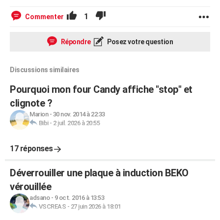
1
Commenter
Répondre
Posez votre question
Discussions similaires
Pourquoi mon four Candy affiche "stop" et
clignote ?
Marion
-
30 nov. 2014 à 22:33
Bibi
-
2 juil. 2026 à 20:55
17 réponses
Déverrouiller une plaque à induction BEKO
vérouillée
adsano
-
9 oct. 2016 à 13:53
VSCREAS
-
27 juin 2026 à 18:01