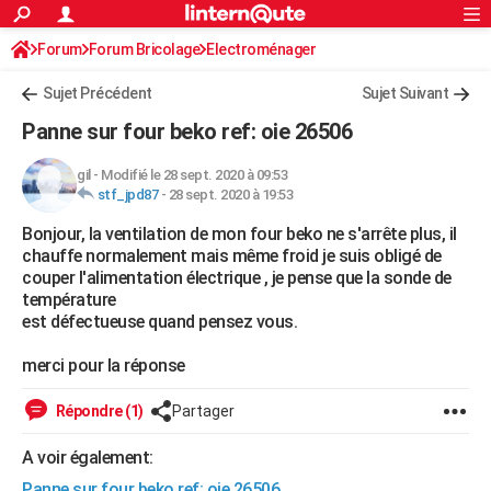
ACTUALITÉS
Forum
Forum Bricolage
Connexion
Electroménager
S'inscrire
Rechercher
Société
Education
Villes
Politique
Faits Divers
Monde
+
SPORT
Sujet Précédent
Sujet Suivant
Football
Cyclisme
Forum
Coupe du monde 2026
Tennis
Rugby
CULTURE
Panne sur four beko ref: oie 26506
TNT
Cinéma
Musique
Programme TV
Streaming
Sorties cinéma
+
FINANCE
gil
-
Modifié le 28 sept. 2020 à 09:53
stf_jpd87
-
28 sept. 2020 à 19:53
Impôts
Immobilier
Banque
Crédit
Retraite
Epargne
Risques naturels par ville
Assurance
AUTO
Bonjour, la ventilation de mon four beko ne s'arrête plus, il
Réserver un essai
Berlines
Forum auto
Essais
Citadines
SUV
+
HIGH-TECH
chauffe normalement mais même froid je suis obligé de
couper l'alimentation électrique , je pense que la sonde de
Meilleur smartphone
Ordinateurs
Guide high-tech
Mobiles
Internet
Jeux vidéo
+
BRICOLAGE
température
est défectueuse quand pensez vous.
Aménagement intérieur
Cuisine
Jardinage
+
Forum
Extérieur
Salle de bains
Rangement
WEEK-END
merci pour la réponse
Escapades
Expositions
Week-end nature
Guides de France
Patrimoine
Musées
+
LIFESTYLE
Répondre (1)
Partager
Bien-être
Mode
+
Art de vivre
Loisirs
Modes de vie
SANTE
A voir également:
Guide de la santé
Médicaments
+
Alimentation
Maladies
Sommeil
VOYAGE
Panne sur four beko ref: oie 26506