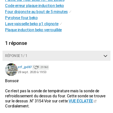
City break
Voyage de noces
Climat
Destinations
Voyage nature
Forum
+
Code erreur plaque induction beko
PHOTO
Four disjoncte au bout de 5 minutes
✓
GUIDES D'ACHAT
Pyrolyse four beko
Lave vaisselle beko p1 clignote
✓
BONS PLANS
Plaque induction beko verrouillée
CARTE DE VOEUX
1 réponse
Carte Bonne année
Carte Pâques
Carte de Noël
Carte Saint-Valentin
Carte d'anniversaire
DICTIONNAIRE
RÉPONSE 1 / 1
Biographies
Expressions
Dictionnaire
Citations
Proverbes
PROGRAMME TV
stf_jpd87
COPAINS D'AVANT
29 960
28 sept. 2020 à 19:53
Se connecter
Collèges
Universités
Service militaire
S'inscrire
Lycées
Primaires
Entreprises
Avis de recherche
AVIS DE DÉCÈS
Bonsoir
FORUM
Ce n'est pas la sonde de température mais la sonde de
refroidissement du dessus du four. Cette sonde se trouve
Lifestyle
Sport
Television
Cinema
Bricolage
Culture
Auto
Voyage
sur le dessus .N° 3154 Voir sur cette
VUE ÉCLATÉE
Cordialement.