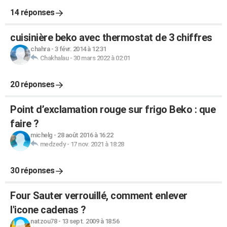
14 réponses
cuisinière beko avec thermostat de 3 chiffres
chahra
-
3 févr. 2014 à 12:31
Chakhalau
-
30 mars 2022 à 02:01
20 réponses
Point d’exclamation rouge sur frigo Beko : que
faire ?
michelg
-
28 août 2016 à 16:22
medzedy
-
17 nov. 2021 à 18:28
30 réponses
Four Sauter verrouillé, comment enlever
l'icone cadenas ?
natzou78
-
13 sept. 2009 à 18:56