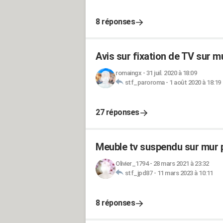
8 réponses
Avis sur fixation de TV sur m
romaingx
-
31 juil. 2020 à 18:09
stf_paroroma
-
1 août 2020 à 18:19
27 réponses
Meuble tv suspendu sur mur 
Olivier_1794
-
28 mars 2021 à 23:32
stf_jpd87
-
11 mars 2023 à 10:11
8 réponses