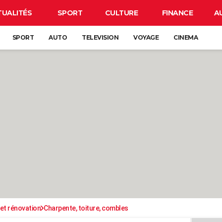
TUALITÉS
SPORT
CULTURE
FINANCE
A
SPORT
AUTO
TELEVISION
VOYAGE
CINEMA
et rénovation
Charpente, toiture, combles