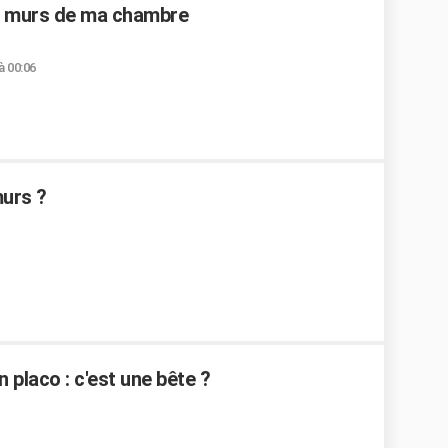
es murs de ma chambre
à 00:06
murs ?
n placo : c'est une bête ?