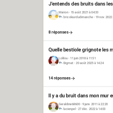
J'entends des bruits dans l
Marion
-
15 août 2021 à 04:33
bricoleurdudimanche
-
19 nov. 2022 
8 réponses
Quelle bestiole grignote les 
Lolilou
-
11 juin 2018 à 11:51
Bigmat
-
20 août 2025 à 14:24
14 réponses
Il y a du bruit dans mon mur e
Geraldine68600
-
9 janv. 2011 à 22:20
lucienpel
-
27 déc. 2022 à 14:03