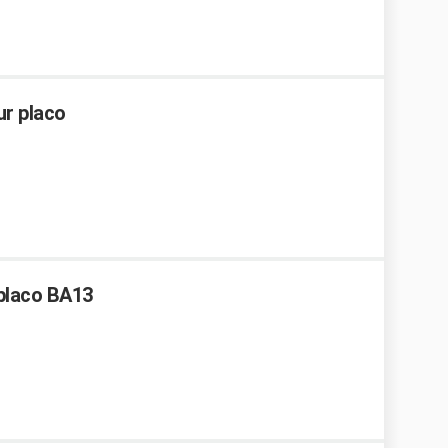
ur placo
placo BA13