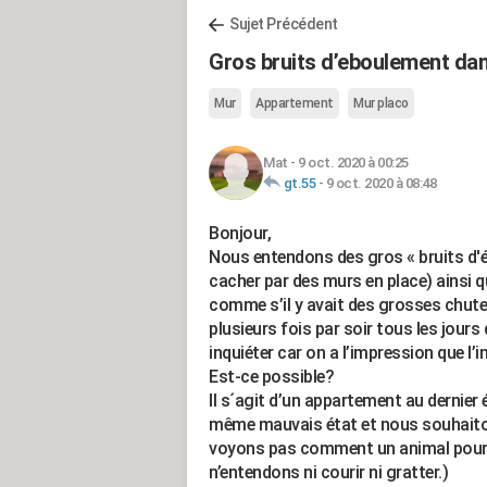
Sujet Précédent
Gros bruits d’eboulement da
Mur
Appartement
Mur placo
Mat
-
9 oct. 2020 à 00:25
gt.55
-
9 oct. 2020 à 08:48
Bonjour,
Nous entendons des gros « bruits d'é
cacher par des murs en place) ainsi qu
comme s’il y avait des grosses chutes
plusieurs fois par soir tous les jou
inquiéter car on a l’impression que l
Est-ce possible?
Il s´agit d’un appartement au dernier
même mauvais état et nous souhaitons
voyons pas comment un animal pourrai
n’entendons ni courir ni gratter.)