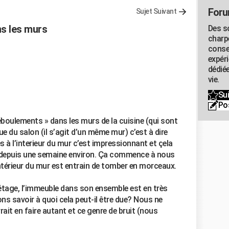
Foru
Sujet Suivant
ns les murs
Des s
charp
conse
expér
dédiée
vie.
Sui
Po
boulements » dans les murs de la cuisine (qui sont
e du salon (il s’agit d’un même mur) c’est à dire
 à l’interieur du mur c’est impressionnant et çela
rs depuis une semaine environ. Ça commence à nous
’intérieur du mur est entrain de tomber en morceaux.
 étage, l’immeuble dans son ensemble est en très
 savoir à quoi cela peut-il être due? Nous ne
t en faire autant et ce genre de bruit (nous