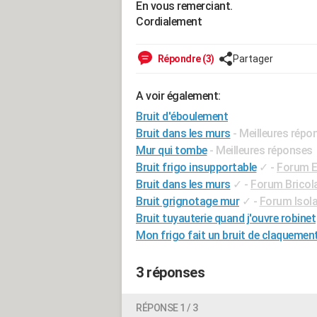
En vous remerciant.
Cordialement
Répondre (3)
Partager
A voir également:
Bruit d'éboulement
Bruit dans les murs
- Meilleures répo
Mur qui tombe
- Meilleures réponses
Bruit frigo insupportable
✓
-
Forum E
Bruit dans les murs
✓
-
Forum Bricola
Bruit grignotage mur
✓
-
Forum Isola
Bruit tuyauterie quand j'ouvre robinet
Mon frigo fait un bruit de claquemen
3 réponses
RÉPONSE 1 / 3