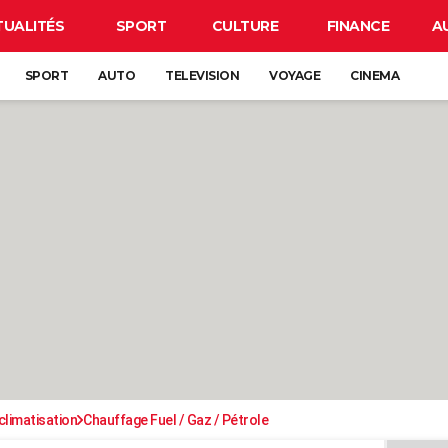
TUALITÉS
SPORT
CULTURE
FINANCE
A
SPORT
AUTO
TELEVISION
VOYAGE
CINEMA
climatisation
Chauffage Fuel / Gaz / Pétrole