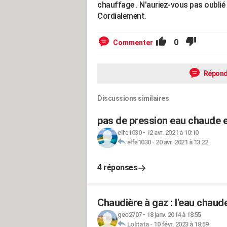
chauffage . N'auriez-vous pas oublié 
Cordialement.
0
Commenter
Répond
Discussions similaires
pas de pression eau chaude e
elfe1030
-
12 avr. 2021 à 10:10
elfe1030
-
20 avr. 2021 à 13:22
4 réponses
Chaudière à gaz : l'eau chaud
geo2707
-
18 janv. 2014 à 18:55
Lolitata
-
10 févr. 2023 à 18:59