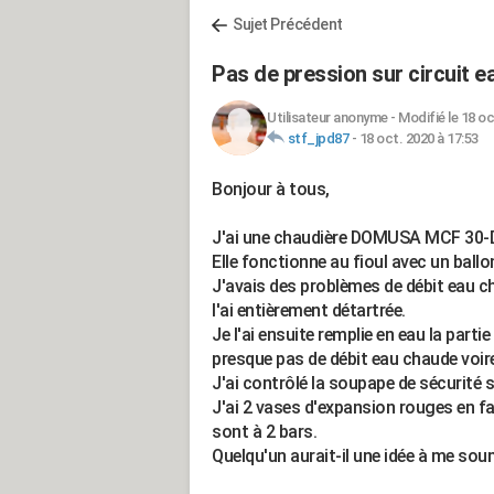
Sujet Précédent
Pas de pression sur circuit 
Utilisateur anonyme
-
Modifié le 18 oc
stf_jpd87
-
18 oct. 2020 à 17:53
Bonjour à tous,
J'ai une chaudière DOMUSA MCF 30-DX
Elle fonctionne au fioul avec un ballon
J'avais des problèmes de débit eau c
l'ai entièrement détartrée.
Je l'ai ensuite remplie en eau la part
presque pas de débit eau chaude voire
J'ai contrôlé la soupape de sécurité sur
J'ai 2 vases d'expansion rouges en faç
sont à 2 bars.
Quelqu'un aurait-il une idée à me sou