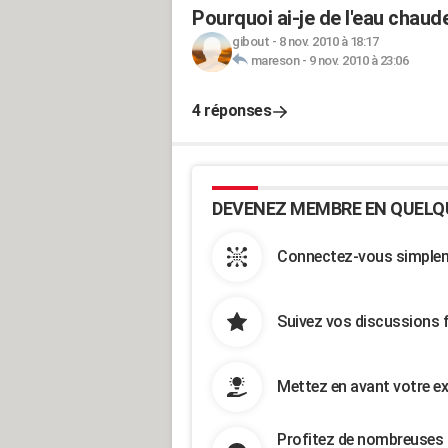
Pourquoi ai-je de l'eau chau
gibout
-
8 nov. 2010 à 18:17
mareson
-
9 nov. 2010 à 23:06
4 réponses
DEVENEZ MEMBRE EN QUELQ
Connectez-vous simpleme
Suivez vos discussions 
Mettez en avant votre ex
Profitez de nombreuses 