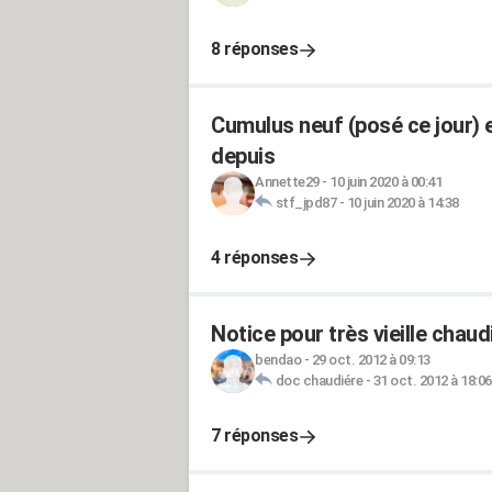
8 réponses
Cumulus neuf (posé ce jour) 
depuis
Annette29
-
10 juin 2020 à 00:41
stf_jpd87
-
10 juin 2020 à 14:38
4 réponses
Notice pour très vieille chaud
bendao
-
29 oct. 2012 à 09:13
doc chaudiére
-
31 oct. 2012 à 18:06
7 réponses