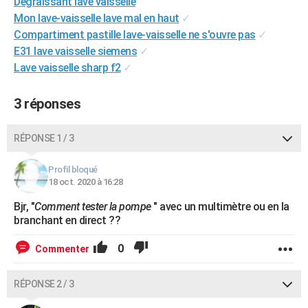
Dégraissant lave vaisselle
City break
Voyage de noces
Climat
Destinations
Voyage nature
Forum
+
PHOTO
Mon lave-vaisselle lave mal en haut
✓
Compartiment pastille lave-vaisselle ne s'ouvre pas
✓
GUIDES D'ACHAT
E31 lave vaisselle siemens
✓
Lave vaisselle sharp f2
✓
BONS PLANS
CARTE DE VOEUX
3 réponses
Carte Bonne année
Carte Pâques
Carte de Noël
Carte Saint-Valentin
Carte d'anniversaire
DICTIONNAIRE
RÉPONSE 1 / 3
Biographies
Expressions
Dictionnaire
Citations
Proverbes
PROGRAMME TV
Profil bloqué
18 oct. 2020 à 16:28
COPAINS D'AVANT
Bjr, "
Comment tester la pompe
" avec un multimètre ou en la
Se connecter
Collèges
Universités
Service militaire
S'inscrire
Lycées
Primaires
Entreprises
Avis de recherche
AVIS DE DÉCÈS
branchant en direct ??
FORUM
0
Commenter
Lifestyle
Sport
Television
Cinema
Bricolage
Culture
Auto
Voyage
RÉPONSE 2 / 3