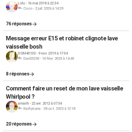
Lolo
-
16 mai 2018 à 22:34
Coco
-
2 juil. 2026 à 14:29
76 réponses
Message erreur E15 et robinet clignote lave
vaisselle bosh
DOM40130
-
9 nov. 2019 à 17:04
Dan35230
-
10 févr. 2023 à 14:49
8 réponses
Comment faire un reset de mon lave vaisselle
Whirlpool ?
amarih
-
22 avr. 2012 à 07:54
Kathytunis
-
28 oct. 2023 à 12:18
20 réponses