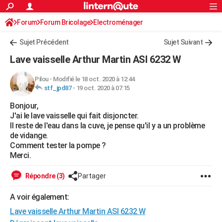
ACTUALITÉS
Forum
Forum Bricolage
Connexion
Electroménager
S'inscrire
Rechercher
Société
Education
Villes
Politique
Faits Divers
Monde
+
SPORT
Sujet Précédent
Sujet Suivant
Football
Cyclisme
Forum
Coupe du monde 2026
Tennis
Rugby
CULTURE
Lave vaisselle Arthur Martin ASI 6232 W
TNT
Cinéma
Musique
Programme TV
Streaming
Sorties cinéma
+
FINANCE
Pilou
-
Modifié le 18 oct. 2020 à 12:44
stf_jpd87
-
19 oct. 2020 à 07:15
Impôts
Immobilier
Banque
Crédit
Retraite
Epargne
Risques naturels par ville
Assurance
AUTO
Bonjour,
Réserver un essai
Berlines
Forum auto
Essais
Citadines
SUV
+
HIGH-TECH
J'ai le lave vaisselle qui fait disjoncter.
Il reste de l'eau dans la cuve, je pense qu'il y a un problème
Meilleur smartphone
Ordinateurs
Guide high-tech
Mobiles
Internet
Jeux vidéo
+
BRICOLAGE
de vidange.
Comment tester la pompe ?
Aménagement intérieur
Cuisine
Jardinage
+
Forum
Extérieur
Salle de bains
Rangement
WEEK-END
Merci.
Escapades
Expositions
Week-end nature
Guides de France
Patrimoine
Musées
+
LIFESTYLE
Répondre (3)
Partager
Bien-être
Mode
+
Art de vivre
Loisirs
Modes de vie
SANTE
A voir également:
Lave vaisselle Arthur Martin ASI 6232 W
Guide de la santé
Médicaments
+
Alimentation
Maladies
Sommeil
VOYAGE