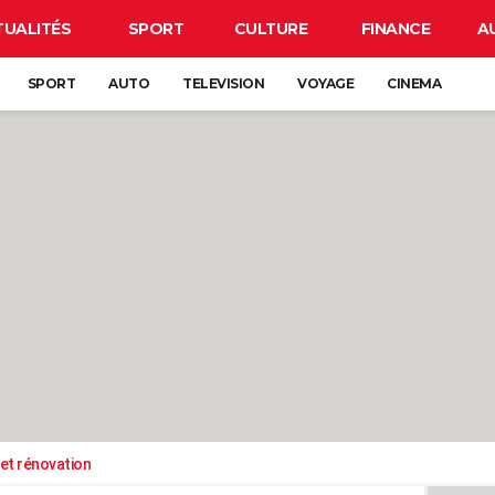
TUALITÉS
SPORT
CULTURE
FINANCE
A
SPORT
AUTO
TELEVISION
VOYAGE
CINEMA
et rénovation