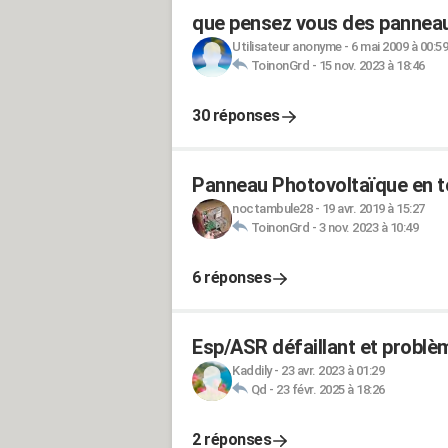
que pensez vous des panneau
Utilisateur anonyme
-
6 mai 2009 à 00:59
ToinonGrd
-
15 nov. 2023 à 18:46
30 réponses
Panneau Photovoltaïque en toi
noctambule28
-
19 avr. 2019 à 15:27
ToinonGrd
-
3 nov. 2023 à 10:49
6 réponses
Esp/ASR défaillant et probl
Kaddily
-
23 avr. 2023 à 01:29
Qd
-
23 févr. 2025 à 18:26
2 réponses