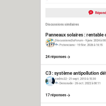
Répond
Discussions similaires
Panneaux solaires : rentable 
DiscussionsDuForum
-
9 janv. 2024 à 08
Potenciano
-
19 févr. 2026 à 16:15
24 réponses
C3 : système antipollution défa
cedric22
-
21 sept. 2013 à 15:30
Dessoude
-
26 oct. 2022 à 00:11
17 réponses