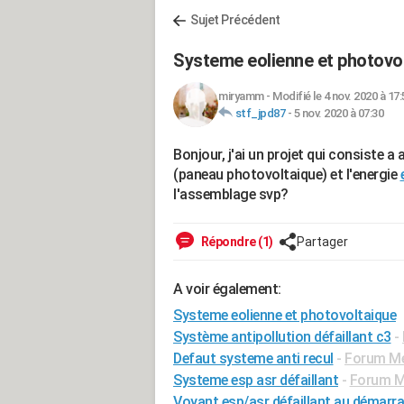
Sujet Précédent
Systeme eolienne et photovo
miryamm
-
Modifié le 4 nov. 2020 à 17:
stf_jpd87
-
5 nov. 2020 à 07:30
Bonjour, j'ai un projet qui consiste a 
(paneau photovoltaique) et l'energie
l'assemblage svp?
Répondre (1)
Partager
A voir également:
Systeme eolienne et photovoltaique
Système antipollution défaillant c3
-
Defaut systeme anti recul
-
Forum Méc
Systeme esp asr défaillant
-
Forum Mé
Voyant esp/asr défaillant au démarr