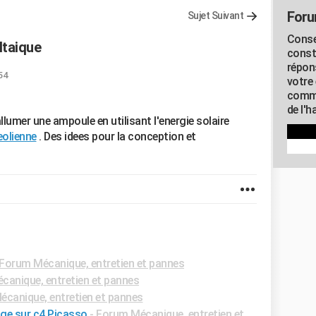
Foru
Sujet Suivant
Conse
ltaique
const
répon
54
votre 
commu
de l'h
allumer une ampoule en utilisant l'energie solaire
eolienne
. Des idees pour la conception et
Forum Mécanique, entretien et pannes
anique, entretien et pannes
canique, entretien et pannes
age sur c4 Picasso
-
Forum Mécanique, entretien et