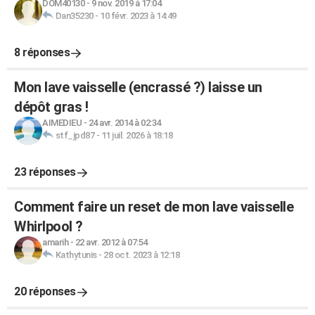
DOM40130
-
9 nov. 2019 à 17:04
Dan35230
-
10 févr. 2023 à 14:49
8 réponses
Mon lave vaisselle (encrassé ?) laisse un
dépôt gras !
AIMEDIEU
-
24 avr. 2014 à 02:34
stf_jpd87
-
11 juil. 2026 à 18:18
23 réponses
Comment faire un reset de mon lave vaisselle
Whirlpool ?
amarih
-
22 avr. 2012 à 07:54
Kathytunis
-
28 oct. 2023 à 12:18
20 réponses