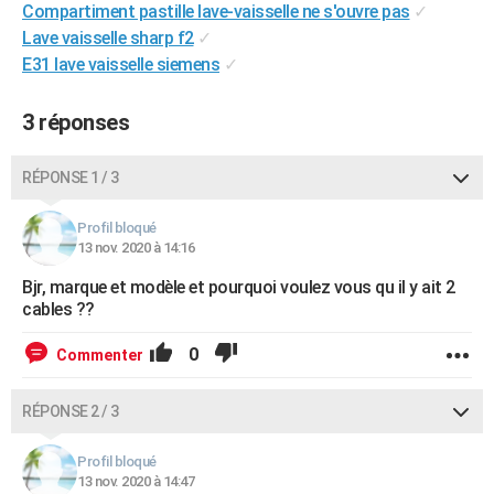
Compartiment pastille lave-vaisselle ne s'ouvre pas
✓
City break
Voyage de noces
Climat
Destinations
Voyage nature
Forum
+
PHOTO
Lave vaisselle sharp f2
✓
E31 lave vaisselle siemens
✓
GUIDES D'ACHAT
BONS PLANS
3 réponses
CARTE DE VOEUX
RÉPONSE 1 / 3
Carte Bonne année
Carte Pâques
Carte de Noël
Carte Saint-Valentin
Carte d'anniversaire
DICTIONNAIRE
Profil bloqué
Biographies
Expressions
Dictionnaire
Citations
Proverbes
13 nov. 2020 à 14:16
PROGRAMME TV
Bjr, marque et modèle et pourquoi voulez vous qu il y ait 2
COPAINS D'AVANT
cables ??
Se connecter
Collèges
Universités
Service militaire
S'inscrire
Lycées
Primaires
Entreprises
Avis de recherche
AVIS DE DÉCÈS
0
Commenter
FORUM
RÉPONSE 2 / 3
Lifestyle
Sport
Television
Cinema
Bricolage
Culture
Auto
Voyage
Profil bloqué
13 nov. 2020 à 14:47