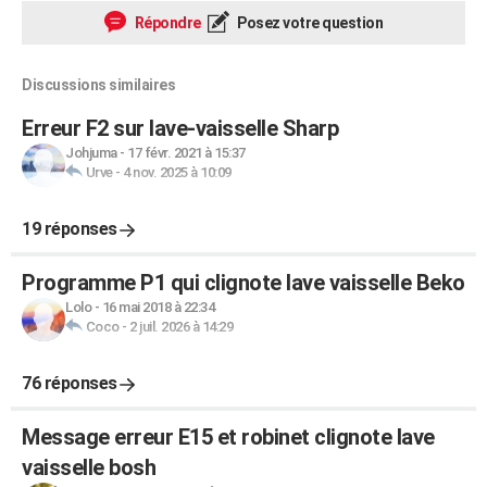
Répondre
Posez votre question
Discussions similaires
Erreur F2 sur lave-vaisselle Sharp
Johjuma
-
17 févr. 2021 à 15:37
Urve
-
4 nov. 2025 à 10:09
19 réponses
Programme P1 qui clignote lave vaisselle Beko
Lolo
-
16 mai 2018 à 22:34
Coco
-
2 juil. 2026 à 14:29
76 réponses
Message erreur E15 et robinet clignote lave
vaisselle bosh