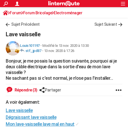
ACTUALITÉS
Forum
Forum Bricolage
Connexion
Electroménager
S'inscrire
Rechercher
Société
Education
Villes
Politique
Faits Divers
Monde
+
SPORT
Sujet Précédent
Sujet Suivant
Football
Cyclisme
Forum
Coupe du monde 2026
Tennis
Rugby
CULTURE
Lave vaisselle
TNT
Cinéma
Musique
Programme TV
Streaming
Sorties cinéma
+
FINANCE
Louis101197
-
Modifié le 13 nov. 2020 à 13:30
stf_jpd87
-
13 nov. 2020 à 17:26
Impôts
Immobilier
Banque
Crédit
Retraite
Epargne
Risques naturels par ville
Assurance
AUTO
Bonjour, je me posais la question suivante, pourquoi ai je
Réserver un essai
Berlines
Forum auto
Essais
Citadines
SUV
+
HIGH-TECH
deux câble électrique dans la sortie d'eau de mon lave
vaisselle ?
Meilleur smartphone
Ordinateurs
Guide high-tech
Mobiles
Internet
Jeux vidéo
+
BRICOLAGE
Ne sachant pas si c'est normal, je n'ose pas l'installer...
Aménagement intérieur
Cuisine
Jardinage
+
Forum
Extérieur
Salle de bains
Rangement
WEEK-END
Répondre (3)
Partager
Escapades
Expositions
Week-end nature
Guides de France
Patrimoine
Musées
+
LIFESTYLE
A voir également:
Lave vaisselle
Bien-être
Mode
+
Art de vivre
Loisirs
Modes de vie
SANTE
Dégraissant lave vaisselle
Guide de la santé
Médicaments
+
Alimentation
Maladies
Sommeil
VOYAGE
Mon lave-vaisselle lave mal en haut
✓