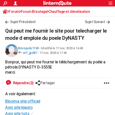
ACTUALITÉS
Forum
Forum Bricolage
Connexion
Chauffage et climatisation
S'inscrire
Rechercher
Société
Education
Villes
Politique
Faits Divers
Monde
+
SPORT
Sujet Précédent
Sujet Suivant
Football
Cyclisme
Forum
Coupe du monde 2026
Tennis
Rugby
CULTURE
Qui peut me fournir le site pour telecharger le
TNT
Cinéma
Musique
Programme TV
Streaming
Sorties cinéma
+
mode d emploie du poele DyNASTY
FINANCE
Impôts
Immobilier
Banque
Crédit
Retraite
Epargne
Risques naturels par ville
Assurance
AUTO
Bricopolo1743
-
Modifié le 17 nov. 2020 à 14:48
stf_jpd87
-
17 nov. 2020 à 17:46
Réserver un essai
Berlines
Forum auto
Essais
Citadines
SUV
+
HIGH-TECH
Bonjour, qui peut me fournir le téléchargement du poêle a
pétrole DYNASTY D-3555E
Meilleur smartphone
Ordinateurs
Guide high-tech
Mobiles
Internet
Jeux vidéo
+
BRICOLAGE
merci
Aménagement intérieur
Cuisine
Jardinage
+
Forum
Extérieur
Salle de bains
Rangement
WEEK-END
Répondre (2)
Partager
Escapades
Expositions
Week-end nature
Guides de France
Patrimoine
Musées
+
LIFESTYLE
A voir également:
Bien-être
Mode
+
Art de vivre
Loisirs
Modes de vie
SANTE
Blooma site officiel
Avis site kiauto
Guide de la santé
Médicaments
+
Alimentation
Maladies
Sommeil
VOYAGE
Avis site tots
✓