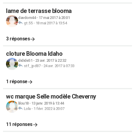
lame de terrasse blooma
davdom44
-
17 mai 2017 à 20:01
gt.55
-
18 mai 2017 à 13:54
3 réponses
cloture Blooma Idaho
didide51
-
23 avr. 2017 à 22:32
stf_jpd87
-
24 avr. 2017 à 07:33
1 réponse
wc marque Selle modèle Cheverny
lilou18
-
13 janv. 2019 à 13:44
Lola
-
1 févr. 2022 à 20:07
11 réponses