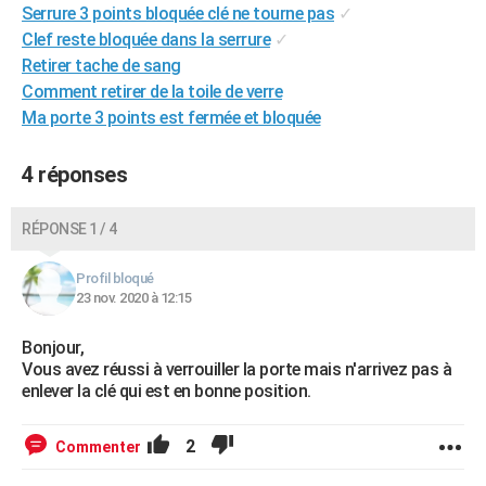
Serrure 3 points bloquée clé ne tourne pas
✓
City break
Voyage de noces
Climat
Destinations
Voyage nature
Forum
+
PHOTO
Clef reste bloquée dans la serrure
✓
Retirer tache de sang
GUIDES D'ACHAT
Comment retirer de la toile de verre
BONS PLANS
Ma porte 3 points est fermée et bloquée
CARTE DE VOEUX
4 réponses
Carte Bonne année
Carte Pâques
Carte de Noël
Carte Saint-Valentin
Carte d'anniversaire
DICTIONNAIRE
RÉPONSE 1 / 4
Biographies
Expressions
Dictionnaire
Citations
Proverbes
PROGRAMME TV
Profil bloqué
COPAINS D'AVANT
23 nov. 2020 à 12:15
Se connecter
Collèges
Universités
Service militaire
S'inscrire
Lycées
Primaires
Entreprises
Avis de recherche
AVIS DE DÉCÈS
Bonjour,
Vous avez réussi à verrouiller la porte mais n'arrivez pas à
FORUM
enlever la clé qui est en bonne position.
Lifestyle
Sport
Television
Cinema
Bricolage
Culture
Auto
Voyage
2
Commenter