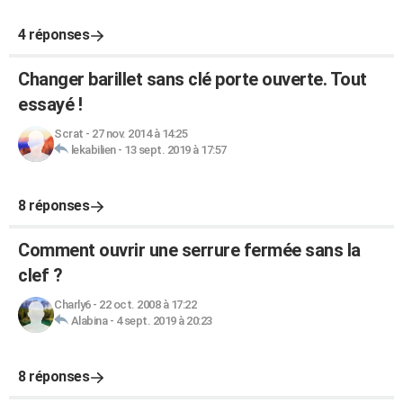
4 réponses
Changer barillet sans clé porte ouverte. Tout
essayé !
Scrat
-
27 nov. 2014 à 14:25
lekabilien
-
13 sept. 2019 à 17:57
8 réponses
Comment ouvrir une serrure fermée sans la
clef ?
Charly6
-
22 oct. 2008 à 17:22
Alabina
-
4 sept. 2019 à 20:23
8 réponses