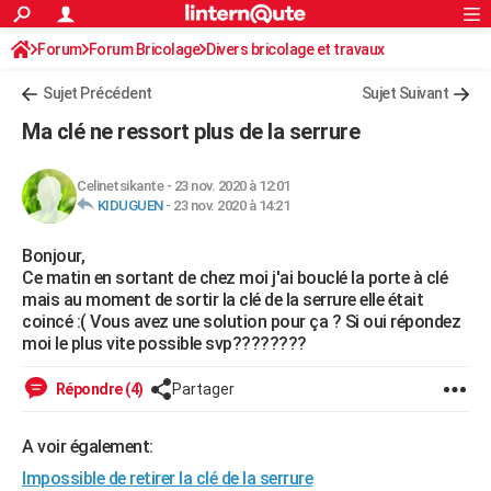
ACTUALITÉS
Forum
Forum Bricolage
Connexion
Divers bricolage et travaux
S'inscrire
Rechercher
Société
Education
Villes
Politique
Faits Divers
Monde
+
SPORT
Sujet Précédent
Sujet Suivant
Football
Cyclisme
Forum
Coupe du monde 2026
Tennis
Rugby
CULTURE
Ma clé ne ressort plus de la serrure
TNT
Cinéma
Musique
Programme TV
Streaming
Sorties cinéma
+
FINANCE
Celinetsikante
-
23 nov. 2020 à 12:01
Impôts
Immobilier
Banque
Crédit
Retraite
Epargne
Risques naturels par ville
Assurance
AUTO
KIDUGUEN
-
23 nov. 2020 à 14:21
Réserver un essai
Berlines
Forum auto
Essais
Citadines
SUV
+
HIGH-TECH
Bonjour,
Ce matin en sortant de chez moi j'ai bouclé la porte à clé
Meilleur smartphone
Ordinateurs
Guide high-tech
Mobiles
Internet
Jeux vidéo
+
BRICOLAGE
mais au moment de sortir la clé de la serrure elle était
coincé :( Vous avez une solution pour ça ? Si oui répondez
Aménagement intérieur
Cuisine
Jardinage
+
Forum
Extérieur
Salle de bains
Rangement
WEEK-END
moi le plus vite possible svp????????
Escapades
Expositions
Week-end nature
Guides de France
Patrimoine
Musées
+
LIFESTYLE
Répondre (4)
Partager
Bien-être
Mode
+
Art de vivre
Loisirs
Modes de vie
SANTE
A voir également:
Guide de la santé
Médicaments
+
Alimentation
Maladies
Sommeil
VOYAGE
Impossible de retirer la clé de la serrure