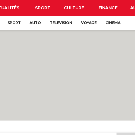
TUALITÉS
SPORT
CULTURE
FINANCE
A
SPORT
AUTO
TELEVISION
VOYAGE
CINEMA