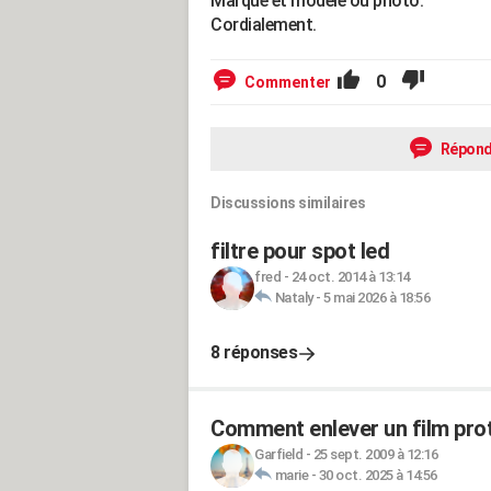
Marque et modèle ou photo.
Cordialement.
0
Commenter
Répond
Discussions similaires
filtre pour spot led
fred
-
24 oct. 2014 à 13:14
Nataly
-
5 mai 2026 à 18:56
8 réponses
Comment enlever un film prote
Garfield
-
25 sept. 2009 à 12:16
marie
-
30 oct. 2025 à 14:56