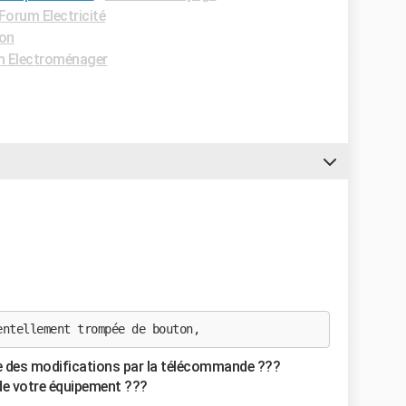
Forum Electricité
ion
 Electroménager
entellement trompée de bouton,
re des modifications par la télécommande ???
de votre équipement ???