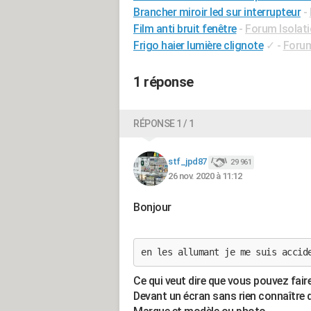
Brancher miroir led sur interrupteur
-
Film anti bruit fenêtre
-
Forum Isolat
Frigo haier lumière clignote
✓
-
Forum
1 réponse
RÉPONSE 1 / 1
stf_jpd87
29 961
26 nov. 2020 à 11:12
Bonjour
en les allumant je me suis accid
Ce qui veut dire que vous pouvez fai
Devant un écran sans rien connaître 