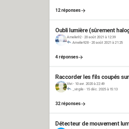
12 réponses
Oubli lumière (sûrement halo
Amelie92
-
20 août 2021 à 12:39
Amelie928
-
20 août 2021 à 21:25
4 réponses
Raccorder les fils coupés sur
Vivi
-
10 avr. 2020 à 22:49
_virgile
-
15 déc. 2025 à 15:13
32 réponses
Détecteur de mouvement lumi