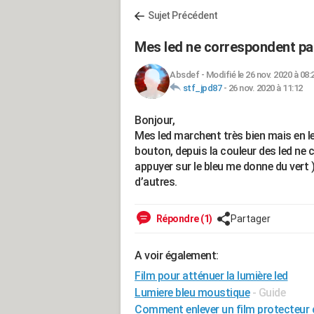
Sujet Précédent
Mes led ne correspondent pa
Absdef
-
Modifié le 26 nov. 2020 à 08:
stf_jpd87
-
26 nov. 2020 à 11:12
Bonjour,
Mes led marchent très bien mais en l
bouton, depuis la couleur des led ne 
appuyer sur le bleu me donne du vert 
d’autres.
Répondre (1)
Partager
A voir également:
Film pour atténuer la lumière led
Lumiere bleu moustique
- Guide
Comment enlever un film protecteur cu