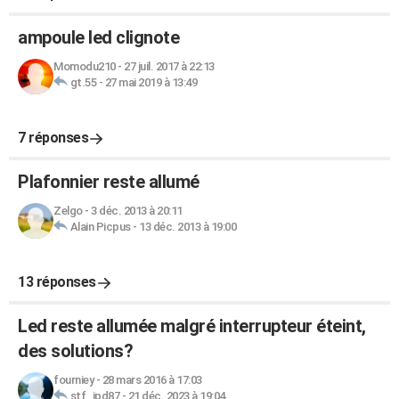
ampoule led clignote
Momodu210
-
27 juil. 2017 à 22:13
gt.55
-
27 mai 2019 à 13:49
7 réponses
Plafonnier reste allumé
Zelgo
-
3 déc. 2013 à 20:11
Alain Picpus
-
13 déc. 2013 à 19:00
13 réponses
Led reste allumée malgré interrupteur éteint,
des solutions?
fourniey
-
28 mars 2016 à 17:03
stf_jpd87
-
21 déc. 2023 à 19:04