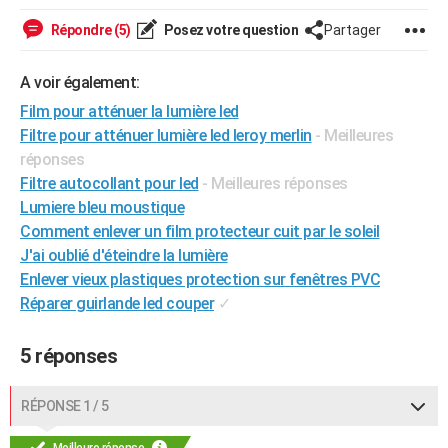
City break
Voyage de noces
Climat
Destinations
Voyage nature
Forum
+
PHOTO
Répondre (5)
Posez votre question
Partager
GUIDES D'ACHAT
A voir également:
BONS PLANS
Film pour atténuer la lumière led
Filtre pour atténuer lumière led leroy merlin
- Meilleures
CARTE DE VOEUX
réponses
Carte Bonne année
Carte Pâques
Carte de Noël
Carte Saint-Valentin
Carte d'anniversaire
Filtre autocollant pour led
- Meilleures réponses
DICTIONNAIRE
Lumiere bleu moustique
Biographies
Expressions
Dictionnaire
Citations
Proverbes
PROGRAMME TV
Comment enlever un film protecteur cuit par le soleil
J'ai oublié d'éteindre la lumière
COPAINS D'AVANT
Enlever vieux plastiques protection sur fenêtres PVC
Réparer guirlande led couper
✓
Se connecter
Collèges
Universités
Service militaire
S'inscrire
Lycées
Primaires
Entreprises
Avis de recherche
AVIS DE DÉCÈS
FORUM
5 réponses
Lifestyle
Sport
Television
Cinema
Bricolage
Culture
Auto
Voyage
RÉPONSE 1 / 5