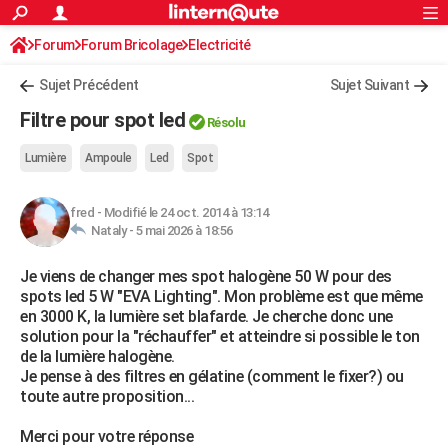
ACTUALITÉS
Forum
Forum Bricolage
Connexion
Electricité
S'inscrire
Rechercher
Société
Education
Villes
Politique
Faits Divers
Monde
+
SPORT
Sujet Précédent
Sujet Suivant
Football
Cyclisme
Forum
Coupe du monde 2026
Tennis
Rugby
CULTURE
Filtre pour spot led
Résolu
TNT
Cinéma
Musique
Programme TV
Streaming
Sorties cinéma
+
FINANCE
Lumière
Ampoule
Led
Spot
Impôts
Immobilier
Banque
Crédit
Retraite
Epargne
Risques naturels par ville
Assurance
AUTO
fred
-
Modifié le 24 oct. 2014 à 13:14
Réserver un essai
Berlines
Forum auto
Essais
Citadines
SUV
+
HIGH-TECH
Nataly -
5 mai 2026 à 18:56
Meilleur smartphone
Ordinateurs
Guide high-tech
Mobiles
Internet
Jeux vidéo
+
BRICOLAGE
Je viens de changer mes spot halogène 50 W pour des
spots led 5 W "EVA Lighting". Mon problème est que même
Aménagement intérieur
Cuisine
Jardinage
+
Forum
Extérieur
Salle de bains
Rangement
WEEK-END
en 3000 K, la lumière set blafarde. Je cherche donc une
solution pour la "réchauffer" et atteindre si possible le ton
Escapades
Expositions
Week-end nature
Guides de France
Patrimoine
Musées
+
LIFESTYLE
de la lumière halogène.
Je pense à des filtres en gélatine (comment le fixer?) ou
Bien-être
Mode
+
Art de vivre
Loisirs
Modes de vie
SANTE
toute autre proposition...
Guide de la santé
Médicaments
+
Alimentation
Maladies
Sommeil
VOYAGE
Merci pour votre réponse