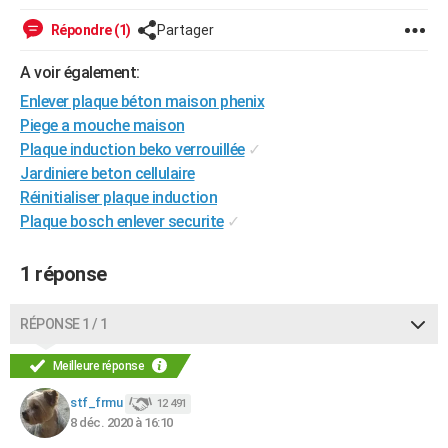
City break
Voyage de noces
Climat
Destinations
Voyage nature
Forum
+
PHOTO
Répondre (1)
Partager
GUIDES D'ACHAT
A voir également:
Enlever plaque béton maison phenix
BONS PLANS
Piege a mouche maison
CARTE DE VOEUX
Plaque induction beko verrouillée
✓
Jardiniere beton cellulaire
Carte Bonne année
Carte Pâques
Carte de Noël
Carte Saint-Valentin
Carte d'anniversaire
DICTIONNAIRE
Réinitialiser plaque induction
Plaque bosch enlever securite
✓
Biographies
Expressions
Dictionnaire
Citations
Proverbes
PROGRAMME TV
COPAINS D'AVANT
1 réponse
Se connecter
Collèges
Universités
Service militaire
S'inscrire
Lycées
Primaires
Entreprises
Avis de recherche
AVIS DE DÉCÈS
RÉPONSE 1 / 1
FORUM
Meilleure réponse
Lifestyle
Sport
Television
Cinema
Bricolage
Culture
Auto
Voyage
stf_frmu
12 491
8 déc. 2020 à 16:10