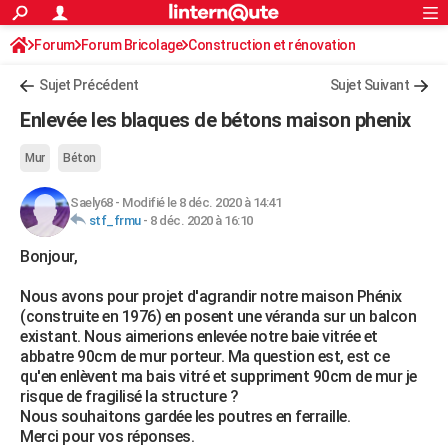
ACTUALITÉS
Forum
Forum Bricolage
Connexion
Construction et rénovation
S'inscrire
Rechercher
Société
Education
Villes
Politique
Faits Divers
Monde
+
SPORT
Sujet Précédent
Sujet Suivant
Football
Cyclisme
Forum
Coupe du monde 2026
Tennis
Rugby
CULTURE
Enlevée les blaques de bétons maison phenix
TNT
Cinéma
Musique
Programme TV
Streaming
Sorties cinéma
+
FINANCE
Mur
Béton
Impôts
Immobilier
Banque
Crédit
Retraite
Epargne
Risques naturels par ville
Assurance
AUTO
Saely68
-
Modifié le 8 déc. 2020 à 14:41
stf_frmu
-
8 déc. 2020 à 16:10
Réserver un essai
Berlines
Forum auto
Essais
Citadines
SUV
+
HIGH-TECH
Bonjour,
Meilleur smartphone
Ordinateurs
Guide high-tech
Mobiles
Internet
Jeux vidéo
+
BRICOLAGE
Nous avons pour projet d'agrandir notre maison Phénix
Aménagement intérieur
Cuisine
Jardinage
+
Forum
Extérieur
Salle de bains
Rangement
WEEK-END
(construite en 1976) en posent une véranda sur un balcon
existant. Nous aimerions enlevée notre baie vitrée et
Escapades
Expositions
Week-end nature
Guides de France
Patrimoine
Musées
+
LIFESTYLE
abbatre 90cm de mur porteur. Ma question est, est ce
qu'en enlèvent ma bais vitré et suppriment 90cm de mur je
Bien-être
Mode
+
Art de vivre
Loisirs
Modes de vie
SANTE
risque de fragilisé la structure ?
Nous souhaitons gardée les poutres en ferraille.
Guide de la santé
Médicaments
+
Alimentation
Maladies
Sommeil
VOYAGE
Merci pour vos réponses.