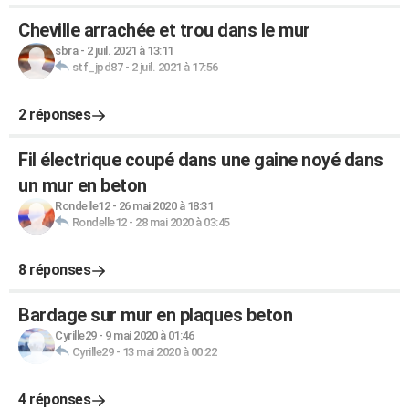
Cheville arrachée et trou dans le mur
sbra
-
2 juil. 2021 à 13:11
stf_jpd87
-
2 juil. 2021 à 17:56
2 réponses
Fil électrique coupé dans une gaine noyé dans
un mur en beton
Rondelle12
-
26 mai 2020 à 18:31
Rondelle12
-
28 mai 2020 à 03:45
8 réponses
Bardage sur mur en plaques beton
Cyrille29
-
9 mai 2020 à 01:46
Cyrille29
-
13 mai 2020 à 00:22
4 réponses