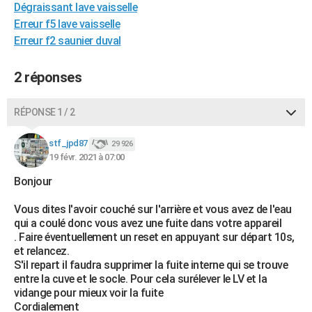
Dégraissant lave vaisselle
City break
Voyage de noces
Climat
Destinations
Voyage nature
Forum
+
PHOTO
Erreur f5 lave vaisselle
Erreur f2 saunier duval
GUIDES D'ACHAT
BONS PLANS
2 réponses
CARTE DE VOEUX
RÉPONSE 1 / 2
Carte Bonne année
Carte Pâques
Carte de Noël
Carte Saint-Valentin
Carte d'anniversaire
DICTIONNAIRE
stf_jpd87
29 926
Biographies
Expressions
Dictionnaire
Citations
Proverbes
19 févr. 2021 à 07:00
PROGRAMME TV
Bonjour
COPAINS D'AVANT
Vous dites l'avoir couché sur l'arrière et vous avez de l'eau
Se connecter
Collèges
Universités
Service militaire
S'inscrire
Lycées
Primaires
Entreprises
Avis de recherche
AVIS DE DÉCÈS
qui a coulé donc vous avez une fuite dans votre appareil
. Faire éventuellement un reset en appuyant sur départ 10s,
FORUM
et relancez.
S'il repart il faudra supprimer la fuite interne qui se trouve
Lifestyle
Sport
Television
Cinema
Bricolage
Culture
Auto
Voyage
entre la cuve et le socle. Pour cela surélever le LV et la
vidange pour mieux voir la fuite
Cordialement