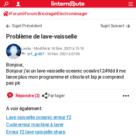
ACTUALITÉS
Forum
Forum Bricolage
Connexion
Electroménager
S'inscrire
Rechercher
Société
Education
Villes
Politique
Faits Divers
Monde
+
SPORT
Sujet Précédent
Sujet Suivant
Football
Cyclisme
Forum
Coupe du monde 2026
Tennis
Rugby
CULTURE
Problème de lave-vaisselle
TNT
Cinéma
Musique
Programme TV
Streaming
Sorties cinéma
+
FINANCE
Leslie
-
Modifié le 18 févr. 2021 à 15:10
stf_jpd87
-
19 févr. 2021 à 07:00
Impôts
Immobilier
Banque
Crédit
Retraite
Epargne
Risques naturels par ville
Assurance
AUTO
Bonjour,
Réserver un essai
Berlines
Forum auto
Essais
Citadines
SUV
+
HIGH-TECH
Bonjour j'ai un lave-vaisselle oceanic ocealvs1249dd il me
lance plus mon programme et clinote et bip je comprend
Meilleur smartphone
Ordinateurs
Guide high-tech
Mobiles
Internet
Jeux vidéo
+
BRICOLAGE
pas pk
Aménagement intérieur
Cuisine
Jardinage
+
Forum
Extérieur
Salle de bains
Rangement
WEEK-END
Répondre (2)
Partager
Escapades
Expositions
Week-end nature
Guides de France
Patrimoine
Musées
+
LIFESTYLE
A voir également:
Lave vaisselle oceanic erreur f2
Bien-être
Mode
+
Art de vivre
Loisirs
Modes de vie
SANTE
Code erreur machine à laver
Guide de la santé
Médicaments
+
Alimentation
Maladies
Sommeil
VOYAGE
Erreur f2 lave vaisselle sharp