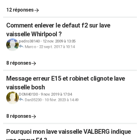
12 réponses
Comment enlever le defaut f2 sur lave
vaisselle Whirlpool ?
pedro38140
-
12 nov. 2009 à 13:05
Marco
-
22 sept. 2017 à 10:14
8 réponses
Message erreur E15 et robinet clignote lave
vaisselle bosh
DOM40130
-
9 nov. 2019 à 17:04
Dan35230
-
10 févr. 2023 à 14:49
8 réponses
Pourquoi mon lave vaisselle VALBERG indique