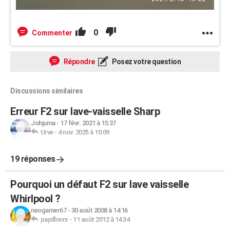
0
Commenter
Répondre
Posez votre question
Discussions similaires
Erreur F2 sur lave-vaisselle Sharp
Johjuma
-
17 févr. 2021 à 15:37
Urve
-
4 nov. 2025 à 10:09
19 réponses
Pourquoi un défaut F2 sur lave vaisselle
Whirlpool ?
neogamer67
-
30 août 2008 à 14:16
papillonrx
-
11 août 2012 à 14:34