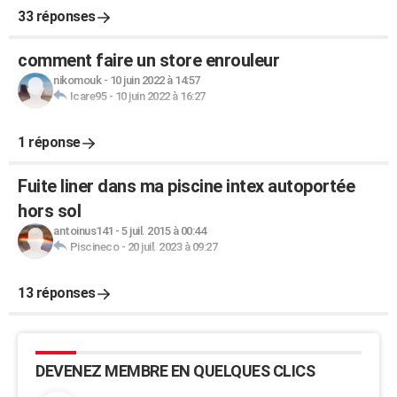
33 réponses
comment faire un store enrouleur
nikomouk
-
10 juin 2022 à 14:57
Icare95
-
10 juin 2022 à 16:27
1 réponse
Fuite liner dans ma piscine intex autoportée
hors sol
antoinus141
-
5 juil. 2015 à 00:44
Piscineco
-
20 juil. 2023 à 09:27
13 réponses
DEVENEZ MEMBRE EN QUELQUES CLICS