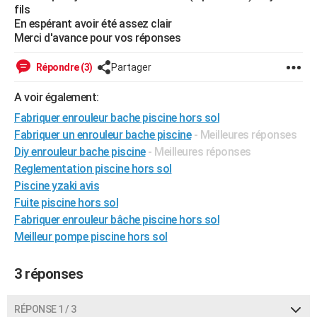
fils
City break
Voyage de noces
Climat
Destinations
Voyage nature
Forum
+
PHOTO
En espérant avoir été assez clair
Merci d'avance pour vos réponses
GUIDES D'ACHAT
Répondre (3)
Partager
BONS PLANS
A voir également:
CARTE DE VOEUX
Fabriquer enrouleur bache piscine hors sol
Carte Bonne année
Carte Pâques
Carte de Noël
Carte Saint-Valentin
Carte d'anniversaire
DICTIONNAIRE
Fabriquer un enrouleur bache piscine
- Meilleures réponses
Diy enrouleur bache piscine
- Meilleures réponses
Biographies
Expressions
Dictionnaire
Citations
Proverbes
PROGRAMME TV
Reglementation piscine hors sol
Piscine yzaki avis
COPAINS D'AVANT
Fuite piscine hors sol
Se connecter
Collèges
Universités
Service militaire
S'inscrire
Lycées
Primaires
Entreprises
Avis de recherche
AVIS DE DÉCÈS
Fabriquer enrouleur bâche piscine hors sol
Meilleur pompe piscine hors sol
FORUM
3 réponses
Lifestyle
Sport
Television
Cinema
Bricolage
Culture
Auto
Voyage
RÉPONSE 1 / 3