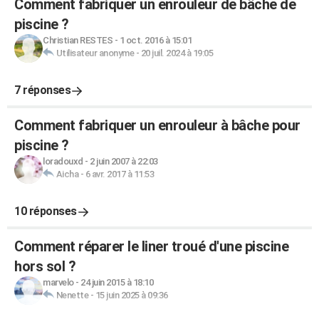
Comment fabriquer un enrouleur de bâche de
piscine ?
Christian RESTES
-
1 oct. 2016 à 15:01
Utilisateur anonyme
-
20 juil. 2024 à 19:05
7 réponses
Comment fabriquer un enrouleur à bâche pour
piscine ?
loradouxd
-
2 juin 2007 à 22:03
Aicha
-
6 avr. 2017 à 11:53
10 réponses
Comment réparer le liner troué d'une piscine
hors sol ?
marvelo
-
24 juin 2015 à 18:10
Nenette
-
15 juin 2025 à 09:36