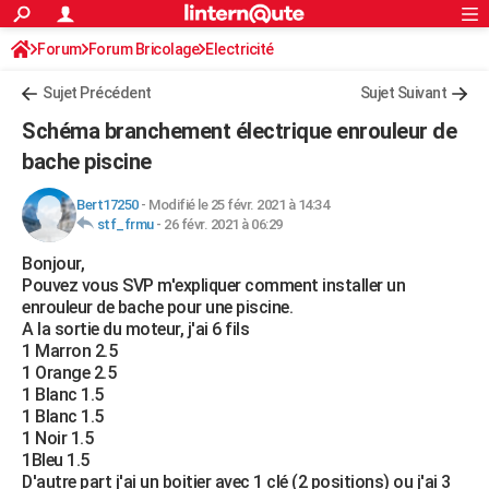
ACTUALITÉS
Forum
Forum Bricolage
Connexion
Electricité
S'inscrire
Rechercher
Société
Education
Villes
Politique
Faits Divers
Monde
+
SPORT
Sujet Précédent
Sujet Suivant
Football
Cyclisme
Forum
Coupe du monde 2026
Tennis
Rugby
CULTURE
Schéma branchement électrique enrouleur de
TNT
Cinéma
Musique
Programme TV
Streaming
Sorties cinéma
+
bache piscine
FINANCE
Impôts
Immobilier
Banque
Crédit
Retraite
Epargne
Risques naturels par ville
Assurance
AUTO
Bert17250
-
Modifié le 25 févr. 2021 à 14:34
stf_frmu
-
26 févr. 2021 à 06:29
Réserver un essai
Berlines
Forum auto
Essais
Citadines
SUV
+
HIGH-TECH
Bonjour,
Pouvez vous SVP m'expliquer comment installer un
Meilleur smartphone
Ordinateurs
Guide high-tech
Mobiles
Internet
Jeux vidéo
+
BRICOLAGE
enrouleur de bache pour une piscine.
A la sortie du moteur, j'ai 6 fils
Aménagement intérieur
Cuisine
Jardinage
+
Forum
Extérieur
Salle de bains
Rangement
WEEK-END
1 Marron 2.5
1 Orange 2.5
Escapades
Expositions
Week-end nature
Guides de France
Patrimoine
Musées
+
LIFESTYLE
1 Blanc 1.5
1 Blanc 1.5
Bien-être
Mode
+
Art de vivre
Loisirs
Modes de vie
SANTE
1 Noir 1.5
1Bleu 1.5
Guide de la santé
Médicaments
+
Alimentation
Maladies
Sommeil
VOYAGE
D'autre part j'ai un boitier avec 1 clé (2 positions) ou j'ai 3