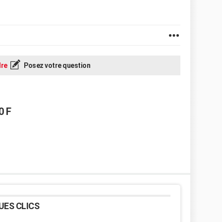
re
Posez votre question
0 F
UES CLICS