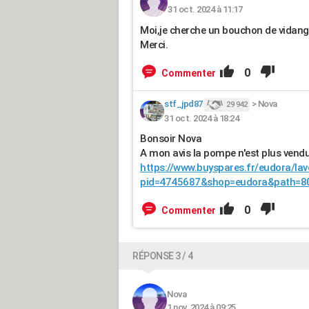
31 oct. 2024 à 11:17
Moi,je cherche un bouchon de vidange
Merci.
0
Commenter
stf_jpd87
>
Nova
29 942
31 oct. 2024 à 18:24
Bonsoir Nova
A mon avis la pompe n'est plus vendu
https://www.buyspares.fr/eudora/la
pid=4745687&shop=eudora&path=8
0
Commenter
RÉPONSE 3 / 4
Nova
1 nov. 2024 à 09:25