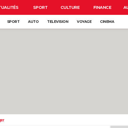
TUALITÉS
SPORT
CULTURE
FINANCE
A
SPORT
AUTO
TELEVISION
VOYAGE
CINEMA
ger