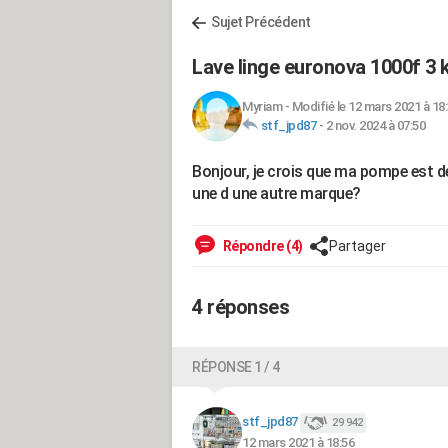
Sujet Précédent
Lave linge euronova 1000f 3 
Myriam
-
Modifié le 12 mars 2021 à 18
stf_jpd87
-
2 nov. 2024 à 07:50
Bonjour, je crois que ma pompe est de
une d une autre marque?
Répondre (4)
Partager
4 réponses
RÉPONSE 1 / 4
stf_jpd87
29 942
12 mars 2021 à 18:56