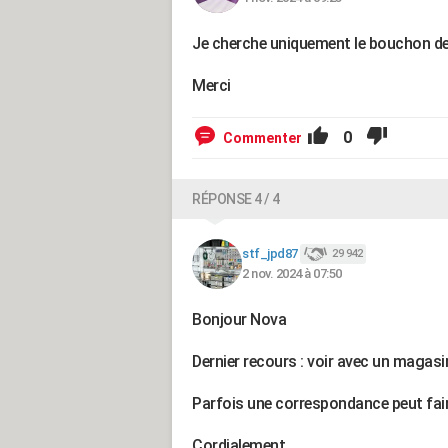
Je cherche uniquement le bouchon de 
Merci
0
Commenter
RÉPONSE 4 / 4
stf_jpd87
29 942
2 nov. 2024 à 07:50
Bonjour Nova
Dernier recours : voir avec un magas
Parfois une correspondance peut faire
Cordialement.