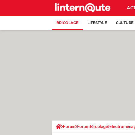
AC
BRICOLAGE
LIFESTYLE
CULTURE
Forum
Forum Bricolage
Electroména