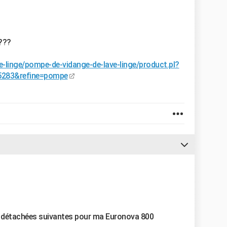
e???
e-linge/pompe-de-vidange-de-lave-linge/product.pl?
5283&refine=pompe
s détachées suivantes pour ma Euronova 800