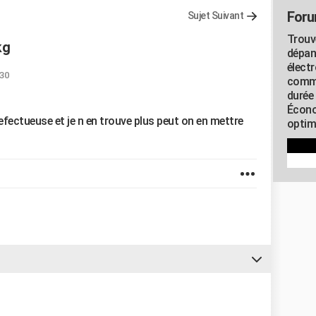
Foru
Sujet Suivant
Trouv
kg
dépan
élect
:30
commu
durée
Écono
fectueuse et je n en trouve plus peut on en mettre
optimi