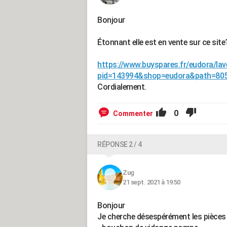
Bonjour
Étonnant elle est en vente sur ce sit
https://www.buyspares.fr/eudora/lav
pid=143994&shop=eudora&path=80
Cordialement.
0
Commenter
RÉPONSE 2 / 4
Zug
21 sept. 2021 à 19:50
Bonjour
Je cherche désespérément les pièce