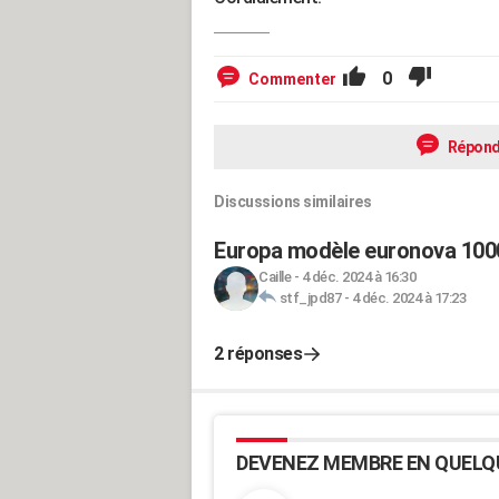
0
Commenter
Répond
Discussions similaires
Europa modèle euronova 100
Caille
-
4 déc. 2024 à 16:30
stf_jpd87
-
4 déc. 2024 à 17:23
2 réponses
DEVENEZ MEMBRE EN QUELQ