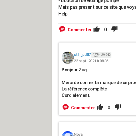
- bouchon de vidange pompe
Mais pas present sur ce site que voys 
Help!
0
Commenter
stf_jpd87
29 942
22 sept. 2021 à 08:36
Bonjour Zug
Merci de donner la marque de ce prod
La référence complète
Cordialement.
0
Commenter
Nova