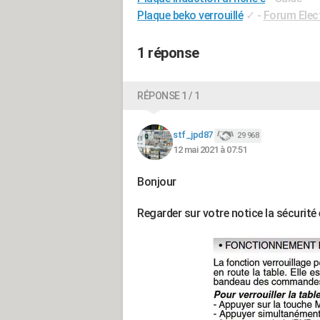
Plaque beko verrouillé
✓
-
Forum Elec
1 réponse
RÉPONSE 1 / 1
stf_jpd87
29 968
12 mai 2021 à 07:51
Bonjour
Regarder sur votre notice la sécurité