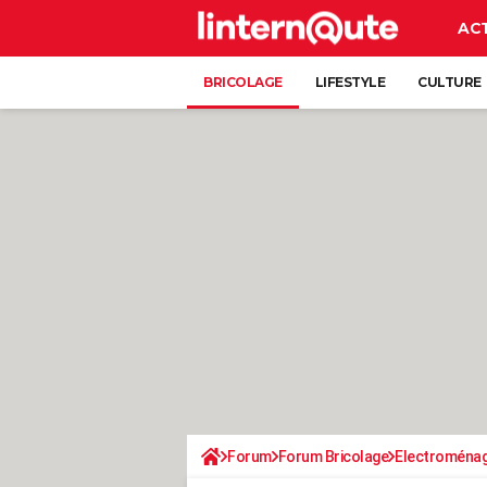
AC
BRICOLAGE
LIFESTYLE
CULTURE
Forum
Forum Bricolage
Electroména