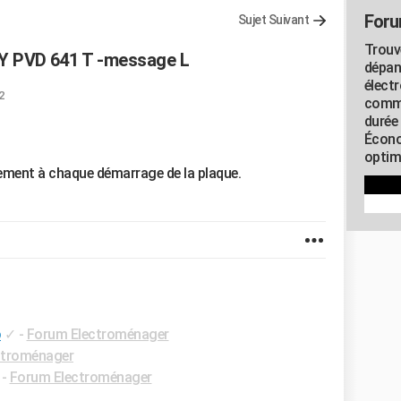
Foru
Sujet Suivant
Trouv
Y PVD 641 T -message L
dépan
élect
2
commu
durée
Écono
optimi
ment à chaque démarrage de la plaque.
o
✓
-
Forum Electroménager
ctroménager
-
Forum Electroménager