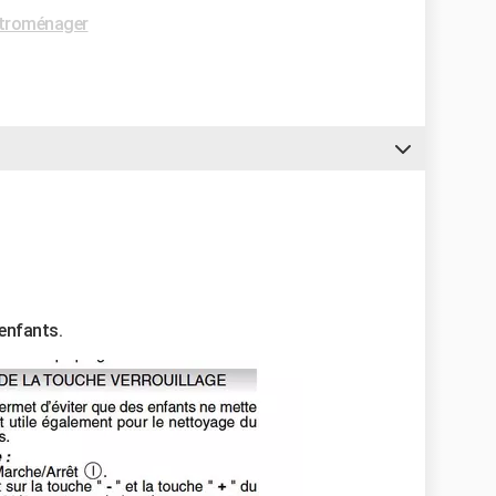
troménager
 enfants.