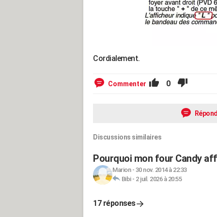
Cordialement.
0
Commenter
Répond
Discussions similaires
Pourquoi mon four Candy affi
Marion
-
30 nov. 2014 à 22:33
Bibi
-
2 juil. 2026 à 20:55
17 réponses