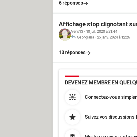
6 réponses
Affichage stop clignotant su
Vero13
-
10 juil. 2020 à 21:44
Georgiana
-
25 janv. 2024 à 12:26
13 réponses
DEVENEZ MEMBRE EN QUELQ
Connectez-vous simpleme
Suivez vos discussions 
Mettez en avant votre ex