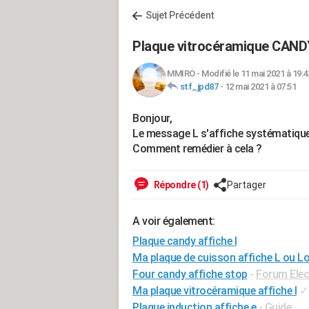
Sujet Précédent
Plaque vitrocéramique CAND
MMIRO
-
Modifié le 11 mai 2021 à 19:4
stf_jpd87
-
12 mai 2021 à 07:51
Bonjour,
Le message L s'affiche systématique
Comment remédier à cela ?
Répondre (1)
Partager
A voir également:
Plaque candy affiche l
Ma plaque de cuisson affiche L ou L
Four candy affiche stop
-
Forum Ele
Ma plaque vitrocéramique affiche l
✓
Plaque induction affiche e
- Guide