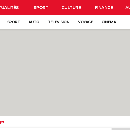
TUALITÉS
SPORT
CULTURE
FINANCE
A
SPORT
AUTO
TELEVISION
VOYAGE
CINEMA
ger