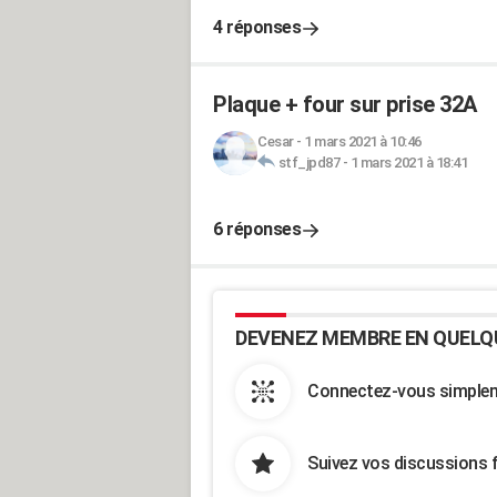
4 réponses
Plaque + four sur prise 32A
Cesar
-
1 mars 2021 à 10:46
stf_jpd87
-
1 mars 2021 à 18:41
6 réponses
DEVENEZ MEMBRE EN QUELQ
Connectez-vous simpleme
Suivez vos discussions 