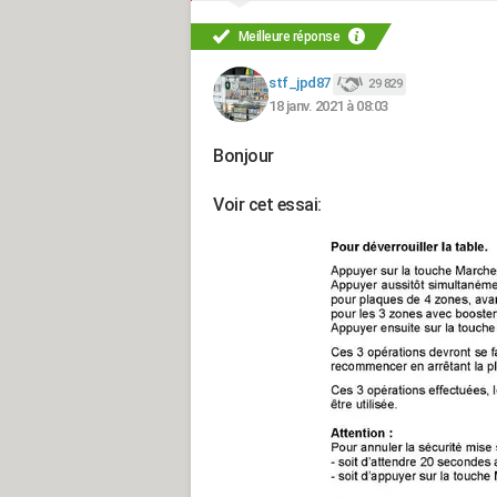
Meilleure réponse
stf_jpd87
29 829
18 janv. 2021 à 08:03
Bonjour
Voir cet essai: