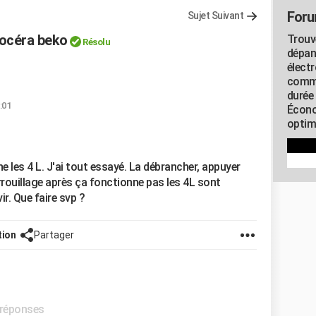
Foru
Sujet Suivant
rocéra beko
Trouv
Résolu
dépan
élect
commu
durée
:01
Écono
optimi
 les 4 L. J'ai tout essayé. La débrancher, appuyer
rouillage après ça fonctionne pas les 4L sont
ir. Que faire svp ?
tion
Partager
s réponses