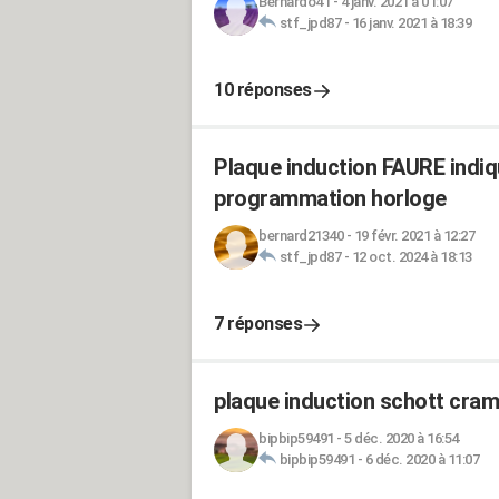
Bernardo41
-
4 janv. 2021 à 01:07
stf_jpd87
-
16 janv. 2021 à 18:39
10 réponses
Plaque induction FAURE indiq
programmation horloge
bernard21340
-
19 févr. 2021 à 12:27
stf_jpd87
-
12 oct. 2024 à 18:13
7 réponses
plaque induction schott cra
bipbip59491
-
5 déc. 2020 à 16:54
bipbip59491
-
6 déc. 2020 à 11:07