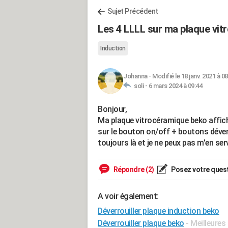
Sujet Précédent
Les 4 LLLL sur ma plaque vit
Induction
Johanna
-
Modifié le 18 janv. 2021 à 08
soli -
6 mars 2024 à 09:44
Bonjour,
Ma plaque vitrocéramique beko affiche
sur le bouton on/off + boutons déver
toujours là et je ne peux pas m'en serv
Répondre (2)
Posez votre ques
A voir également:
Déverrouiller plaque induction beko
Déverrouiller plaque beko
- Meilleure