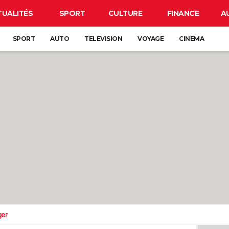
TUALITÉS
SPORT
CULTURE
FINANCE
A
SPORT
AUTO
TELEVISION
VOYAGE
CINEMA
ger