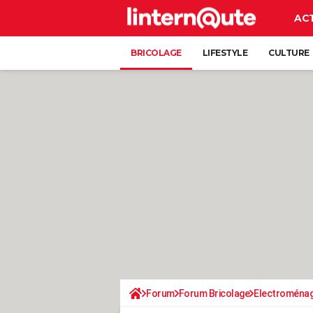
AC
BRICOLAGE
LIFESTYLE
CULTURE
Forum
Forum Bricolage
Electroména