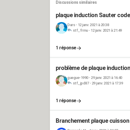
Discussions similaires
plaque induction Sauter code
Dars
-
12 janv. 2021 à 20:38
stf_frmu
-
12 janv. 2021 à 21:49
1 réponse
problème de plaque inductio
guegue-1990
-
29 janv. 2021 à 16:40
stf_jpd87
-
29 janv. 2021 à 17:39
1 réponse
Branchement plaque cuisson