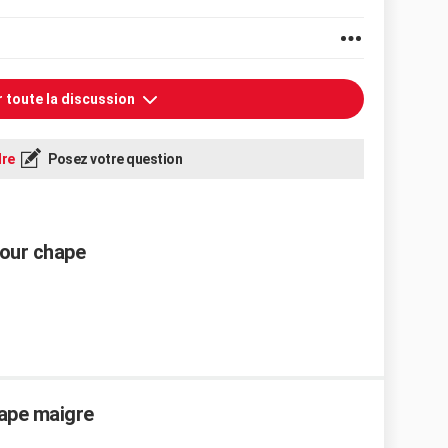
r toute la discussion
re
Posez votre question
pour chape
hape maigre