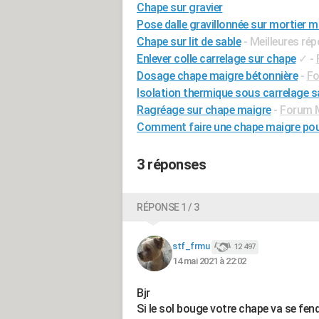
Chape sur gravier
Pose dalle gravillonnée sur mortier m
Chape sur lit de sable
- Meilleures ré
Enlever colle carrelage sur chape
✓
-
Dosage chape maigre bétonnière
-
Fo
Isolation thermique sous carrelage 
Ragréage sur chape maigre
-
Forum 
Comment faire une chape maigre pour
3 réponses
RÉPONSE 1 / 3
stf_frmu
12 497
14 mai 2021 à 22:02
Bjr
Si le sol bouge votre chape va se fendr