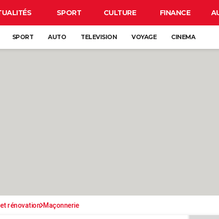
TUALITÉS
SPORT
CULTURE
FINANCE
A
SPORT
AUTO
TELEVISION
VOYAGE
CINEMA
et rénovation
Maçonnerie