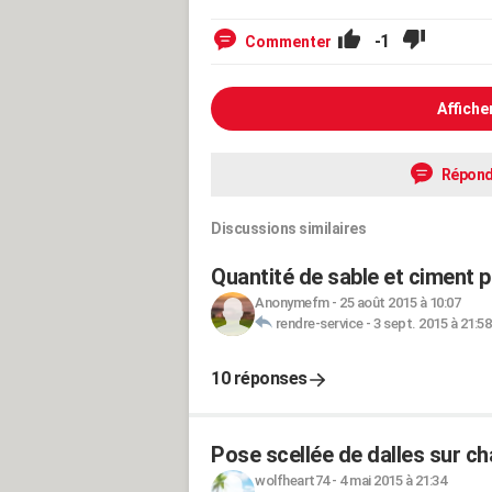
-1
Commenter
Affiche
Répond
Discussions similaires
Quantité de sable et ciment 
Anonymefm
-
25 août 2015 à 10:07
rendre-service
-
3 sept. 2015 à 21:58
10 réponses
Pose scellée de dalles sur c
wolfheart74
-
4 mai 2015 à 21:34