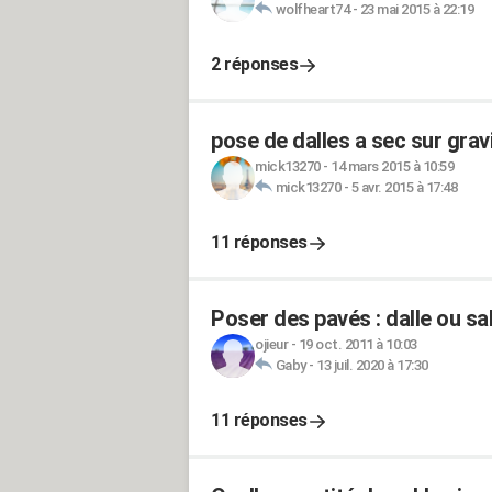
wolfheart74
-
23 mai 2015 à 22:19
2 réponses
pose de dalles a sec sur grav
mick13270
-
14 mars 2015 à 10:59
mick13270
-
5 avr. 2015 à 17:48
11 réponses
Poser des pavés : dalle ou sa
ojieur
-
19 oct. 2011 à 10:03
Gaby
-
13 juil. 2020 à 17:30
11 réponses