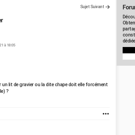
Foru
Sujet Suivant
Décou
er
Obten
parta
const
dédiée
21 à 18:05
un lit de gravier ou la dite chape doit elle forcément
le) ?