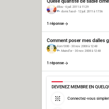
Quelle quantité de sable cim
dilou
-
6 juil. 2011 à 11:29
domi.fasol
-
12 juil. 2011 à 17:56
1 réponse
Comment poser mes dalles gr
dom1300
-
30 nov. 2008 à 12:48
Maind'or
-
30 nov. 2008 à 12:48
1 réponse
DEVENEZ MEMBRE EN QUELQ
Connectez-vous simpleme