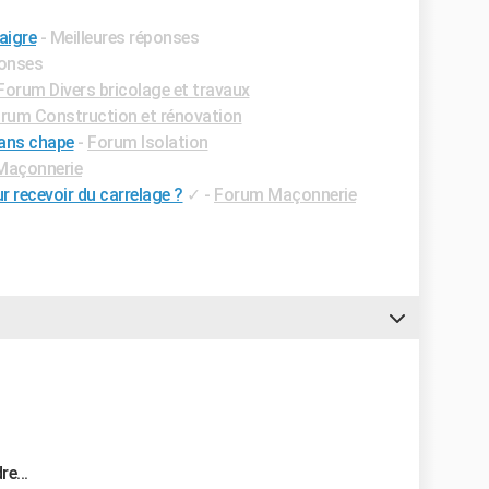
aigre
- Meilleures réponses
ponses
Forum Divers bricolage et travaux
rum Construction et rénovation
sans chape
-
Forum Isolation
Maçonnerie
 recevoir du carrelage ?
✓
-
Forum Maçonnerie
e...