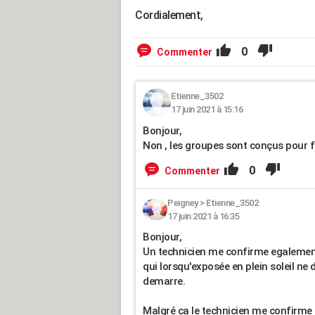
Cordialement,
0
Commenter
Etienne_3502
17 juin 2021 à 15:16
Bonjour,
Non , les groupes sont conçus pour fa
0
Commenter
Peigney
>
Etienne_3502
17 juin 2021 à 16:35
Bonjour,
Un technicien me confirme egalement
qui lorsqu'exposée en plein soleil ne 
demarre.
Malgré ca le technicien me confirme 