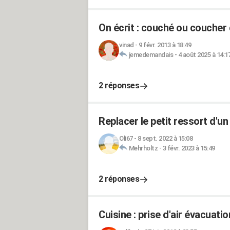
On écrit : couché ou coucher d
vinad
-
9 févr. 2013 à 18:49
jemedemandais
-
4 août 2025 à 14:1
2 réponses
Replacer le petit ressort d'u
Oli67
-
8 sept. 2022 à 15:08
Mehrholtz
-
3 févr. 2023 à 15:49
2 réponses
Cuisine : prise d'air évacuation