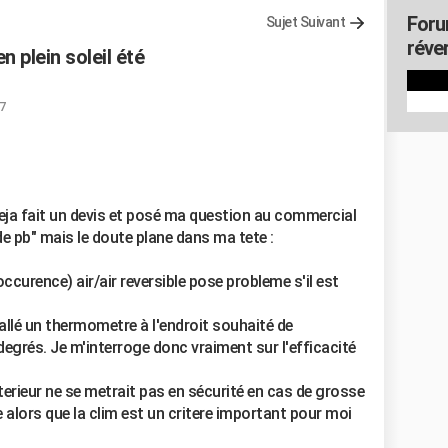
Foru
Sujet Suivant
réver
n plein soleil été
37
i deja fait un devis et posé ma question au commercial
de pb" mais le doute plane dans ma tete :
occurence) air/air reversible pose probleme s'il est
tallé un thermometre à l'endroit souhaité de
50 degrés. Je m'interroge donc vraiment sur l'efficacité
rieur ne se metrait pas en sécurité en cas de grosse
le alors que la clim est un critere important pour moi