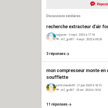
Répond
Discussions similaires
recherche extracteur d'air fo
regysse
-
3 sept. 2022 à 17:18
stf_jpd87
-
4 sept. 2022 à 08:26
3 réponses
mon compresseur monte en ch
soufflette
petitclaude09
-
21 juin 2020 à 18:15
stf_jpd87
-
23 avr. 2024 à 18:32
11 réponses