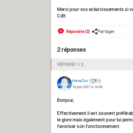
Merci pour vos eclaircissements si v
Cdlt
Répondre (2)
Partager
2 réponses
RÉPONSE 1 / 2
HerveZuc
5
16 juin 2021 à 14:48
Bonjour,
Effectivement il est souvent préférab
le givre mais également pour lui perme
favoriser son fonctionnement.