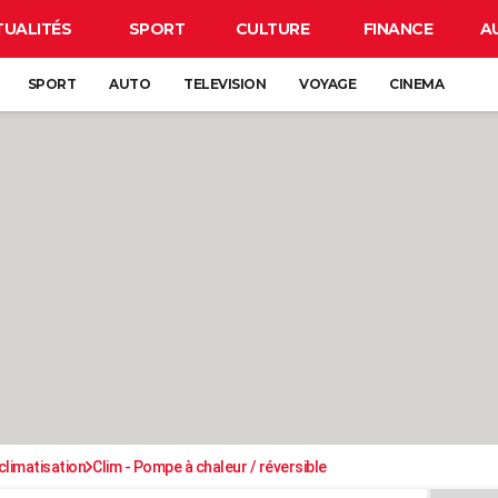
TUALITÉS
SPORT
CULTURE
FINANCE
A
SPORT
AUTO
TELEVISION
VOYAGE
CINEMA
climatisation
Clim - Pompe à chaleur / réversible