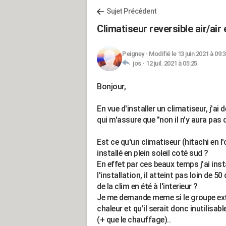
Sujet Précédent
Climatiseur reversible air/air e
Peigney
-
Modifié le 13 juin 2021 à 09:
jos -
12 juil. 2021 à 05:25
Bonjour,
En vue d'installer un climatiseur, j'a
qui m'assure que "non il n'y aura pas 
Est ce qu'un climatiseur (hitachi en l'
installé en plein soleil coté sud ?
En effet par ces beaux temps j'ai ins
l'installation, il atteint pas loin de 
de la clim en été à l'interieur ?
Je me demande meme si le groupe exte
chaleur et qu'il serait donc inutilisab
(+ que le chauffage)..