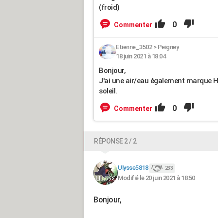
(froid)
0
Commenter
Etienne_3502
>
Peigney
18 juin 2021 à 18:04
Bonjour,
J'ai une air/eau également marque HI
soleil.
0
Commenter
RÉPONSE 2 / 2
Ulysse5818
233
Modifié le 20 juin 2021 à 18:50
Bonjour,