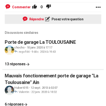
0
Commenter
Répondre
Posez votre question
Discussions similaires
Porte de garage La TOULOUSAINE
chocho
-
10 janv. 2020 à 17:17
regof44
-
9 déc. 2024 à 19:43
13 réponses
Mauvais fonctionnement porte de garage ''La
Toulousaine'' Ain
Hubert015
-
12 sept. 2013 à 02:07
Valentin
-
22 janv. 2020 à 18:32
6 réponses