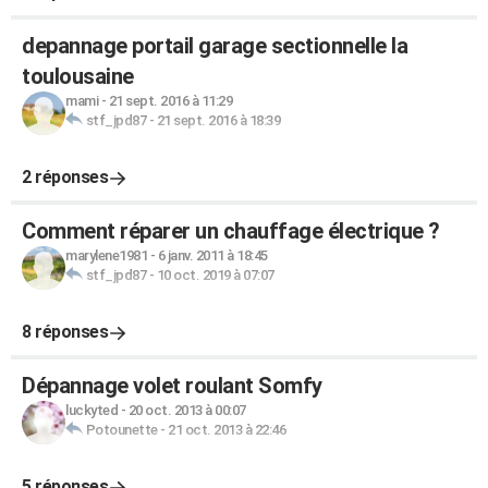
depannage portail garage sectionnelle la
toulousaine
mami
-
21 sept. 2016 à 11:29
stf_jpd87
-
21 sept. 2016 à 18:39
2 réponses
Comment réparer un chauffage électrique ?
marylene1981
-
6 janv. 2011 à 18:45
stf_jpd87
-
10 oct. 2019 à 07:07
8 réponses
Dépannage volet roulant Somfy
luckyted
-
20 oct. 2013 à 00:07
Potounette
-
21 oct. 2013 à 22:46
5 réponses