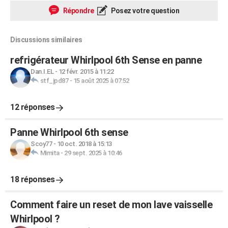
Répondre
Posez votre question
Discussions similaires
refrigérateur Whirlpool 6th Sense en panne
Dan.I.EL
-
12 févr. 2015 à 11:22
stf_jpd87
-
15 août 2025 à 07:52
12 réponses
Panne Whirlpool 6th sense
Scoy77
-
10 oct. 2018 à 15:13
Mimita
-
29 sept. 2025 à 10:46
18 réponses
Comment faire un reset de mon lave vaisselle
Whirlpool ?