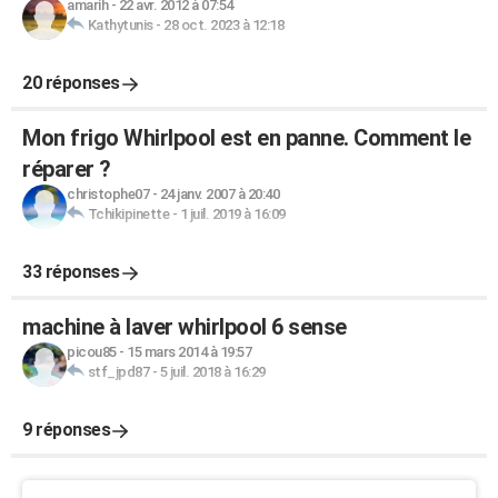
amarih
-
22 avr. 2012 à 07:54
Kathytunis
-
28 oct. 2023 à 12:18
20 réponses
Mon frigo Whirlpool est en panne. Comment le
réparer ?
christophe07
-
24 janv. 2007 à 20:40
Tchikipinette
-
1 juil. 2019 à 16:09
33 réponses
machine à laver whirlpool 6 sense
picou85
-
15 mars 2014 à 19:57
stf_jpd87
-
5 juil. 2018 à 16:29
9 réponses