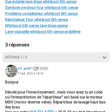
Vue éclatée lave-linge whirlpool 6th sense
City break
Voyage de noces
Climat
Destinations
Voyage nature
Forum
+
PHOTO
Symbole pyrolyse four whirlpool 6th sense
Problème congélateur whirlpool 6th sense
GUIDES D'ACHAT
Réinitialiser four whirlpool 6th sense
✓
Whirlpool 6th sense lave-linge panne
✓
BONS PLANS
Lave-vaisselle whirlpool 6th sense problème
CARTE DE VOEUX
3 réponses
Carte Bonne année
Carte Pâques
Carte de Noël
Carte Saint-Valentin
Carte d'anniversaire
DICTIONNAIRE
Biographies
Expressions
Dictionnaire
Citations
Proverbes
PROGRAMME TV
RÉPONSE 1 / 3
COPAINS D'AVANT
stf_jpd87
29 903
17 juil. 2021 à 18:14
Se connecter
Collèges
Universités
Service militaire
S'inscrire
Lycées
Primaires
Entreprises
Avis de recherche
AVIS DE DÉCÈS
Bonjour
FORUM
Désolé pour l'investissement , mais vous avez lu un code
Lifestyle
Sport
Television
Cinema
Bricolage
Culture
Auto
Voyage
où l'interprétation de "répartiteur" est basé sur le moteur
MDV (motor diverter valve). Répartiteur de lavage haut bas
des bras.