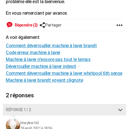
problème elle est la bienvenue.
City break
Voyage de noces
Climat
Destinations
Voyage nature
Forum
+
PHOTO
En vous remerciant par avance.
GUIDES D'ACHAT
Répondre (2)
Partager
BONS PLANS
A voir également:
CARTE DE VOEUX
Comment déverrouiller machine à laver brandt
Carte Bonne année
Carte Pâques
Carte de Noël
Carte Saint-Valentin
Carte d'anniversaire
Code erreur machine à laver
DICTIONNAIRE
Machine à laver n'essore pas tout le temps
Biographies
Expressions
Dictionnaire
Citations
Proverbes
PROGRAMME TV
Déverrouiller machine à laver indesit
✓
Comment déverrouiller machine à laver whirlpool 6th sense
COPAINS D'AVANT
Machine à laver brandt voyant clignote
Se connecter
Collèges
Universités
Service militaire
S'inscrire
Lycées
Primaires
Entreprises
Avis de recherche
AVIS DE DÉCÈS
2 réponses
FORUM
RÉPONSE 1 / 2
Lifestyle
Sport
Television
Cinema
Bricolage
Culture
Auto
Voyage
Maryline163
28 août 2021 à 18:56