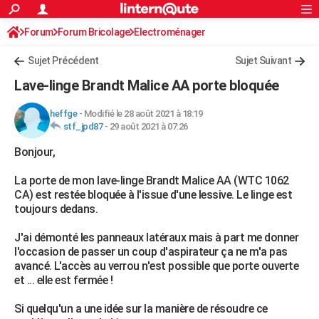
ACTUALITÉS
Forum
Forum Bricolage
Connexion
Electroménager
S'inscrire
Rechercher
Société
Education
Villes
Politique
Faits Divers
Monde
+
SPORT
Sujet Précédent
Sujet Suivant
Football
Cyclisme
Forum
Coupe du monde 2026
Tennis
Rugby
CULTURE
Lave-linge Brandt Malice AA porte bloquée
TNT
Cinéma
Musique
Programme TV
Streaming
Sorties cinéma
+
FINANCE
heffge
-
Modifié le 28 août 2021 à 18:19
stf_jpd87
-
29 août 2021 à 07:26
Impôts
Immobilier
Banque
Crédit
Retraite
Epargne
Risques naturels par ville
Assurance
AUTO
Bonjour,
Réserver un essai
Berlines
Forum auto
Essais
Citadines
SUV
+
HIGH-TECH
La porte de mon lave-linge Brandt Malice AA (WTC 1062
Meilleur smartphone
Ordinateurs
Guide high-tech
Mobiles
Internet
Jeux vidéo
+
BRICOLAGE
CA) est restée bloquée à l'issue d'une lessive. Le linge est
toujours dedans.
Aménagement intérieur
Cuisine
Jardinage
+
Forum
Extérieur
Salle de bains
Rangement
WEEK-END
J'ai démonté les panneaux latéraux mais à part me donner
Escapades
Expositions
Week-end nature
Guides de France
Patrimoine
Musées
+
LIFESTYLE
l'occasion de passer un coup d'aspirateur ça ne m'a pas
avancé. L'accès au verrou n'est possible que porte ouverte
Bien-être
Mode
+
Art de vivre
Loisirs
Modes de vie
SANTE
et ... elle est fermée !
Guide de la santé
Médicaments
+
Alimentation
Maladies
Sommeil
VOYAGE
Si quelqu'un a une idée sur la manière de résoudre ce