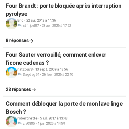
Four Brandt : porte bloquée après interruption
pyrolyse
Eric
-
22 avr. 2012 à 11:36
stf_jpd87
-
28 avr. 2026 à 17:22
8 réponses
Four Sauter verrouillé, comment enlever
l'icone cadenas ?
natzou78
-
13 sept. 2009 à 18:56
Dagdag94
-
26 févr. 2026 à 22:10
28 réponses
Comment débloquer la porte de mon lave linge
Bosch ?
robertinette
-
5 juil. 2017 à 13:48
zia0805
-
1 juin 2025 à 14:59