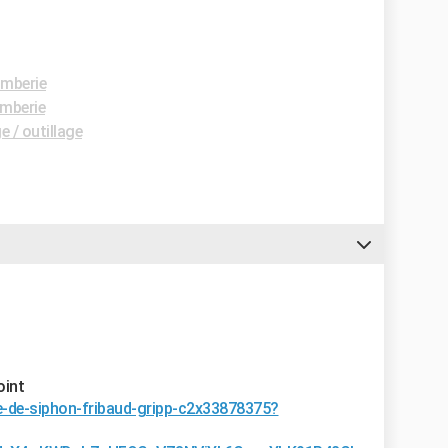
mberie
mberie
 / outillage
oint
-de-siphon-fribaud-gripp-c2x33878375?