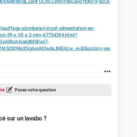
6dvX4wKWDgLZaHFQCnVZ3NVjYk6CavoYbK01P42Cb
chauffage-plomberie/circuit-alimentation-en-
iphon-39-x-30-x-2-mm-67734394.html?
DsARIsAAja6dM5Dvd7-
f6t520ONgXSg6sxKIQaAkJMEALw_wcB&gclsrc=aw.
re
Posez votre question
é sur un lavabo ?