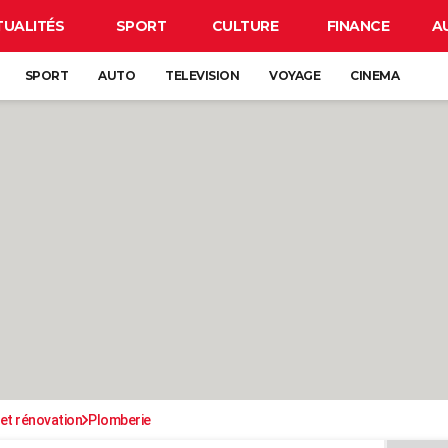
TUALITÉS
SPORT
CULTURE
FINANCE
A
SPORT
AUTO
TELEVISION
VOYAGE
CINEMA
et rénovation
Plomberie