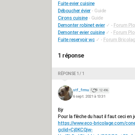
Fuite evier cuisine
Déboucher évier
- Guide
Cirons cuisine
- Guide
Demonter robinet evier
✓
-
Forum Plo
Demonter evier cuisine
✓
-
Forum Plo
Fuite reservoir wc
✓
-
Forum Bricolage
1 réponse
RÉPONSE 1 / 1
stf_frmu
12 496
6 sept. 2021 à 13:31
Bjr
Pour la flèche du haut il faut ceci en j
https://www.eco-bricolage.com/cone
gclid=Cj0KCQjw-