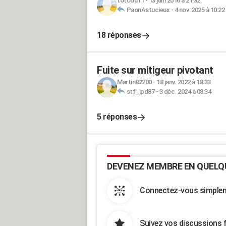
totodu11
-
13 juin 2016 à 21:32
PaonAstucieux
-
4 nov. 2025 à 10:22
18 réponses
Fuite sur mitigeur pivotant
Martin82200
-
18 janv. 2022 à 18:33
stf_jpd87
-
3 déc. 2024 à 08:34
5 réponses
DEVENEZ MEMBRE EN QUELQ
Connectez-vous simpleme
Suivez vos discussions 