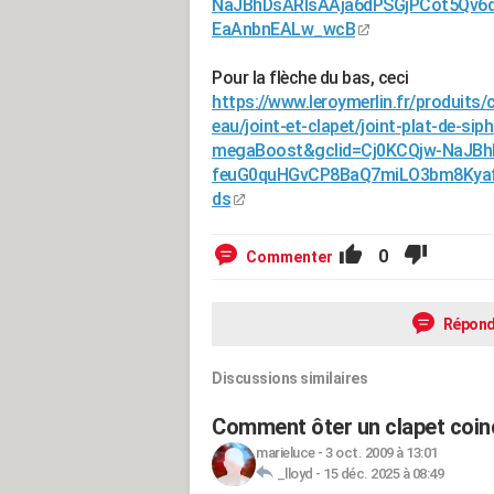
NaJBhDsARIsAAja6dPSGjPCot5Qv
EaAnbnEALw_wcB
Pour la flèche du bas, ceci
https://www.leroymerlin.fr/produits/
eau/joint-et-clapet/joint-plat-de-s
megaBoost&gclid=Cj0KCQjw-NaJBh
feuG0quHGvCP8BaQ7miLO3bm8Kya
ds
0
Commenter
Répond
Discussions similaires
Comment ôter un clapet coinc
marieluce
-
3 oct. 2009 à 13:01
_lloyd
-
15 déc. 2025 à 08:49