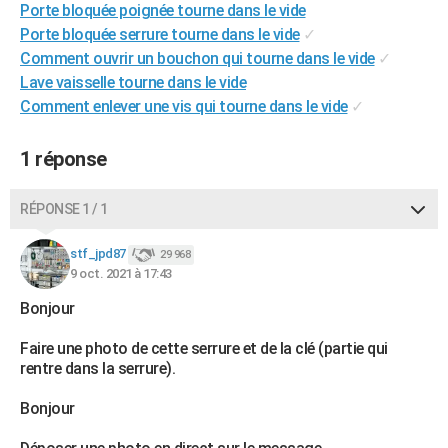
Porte bloquée poignée tourne dans le vide
City break
Voyage de noces
Climat
Destinations
Voyage nature
Forum
+
PHOTO
Porte bloquée serrure tourne dans le vide
✓
Comment ouvrir un bouchon qui tourne dans le vide
✓
GUIDES D'ACHAT
Lave vaisselle tourne dans le vide
BONS PLANS
Comment enlever une vis qui tourne dans le vide
✓
CARTE DE VOEUX
1 réponse
Carte Bonne année
Carte Pâques
Carte de Noël
Carte Saint-Valentin
Carte d'anniversaire
DICTIONNAIRE
RÉPONSE 1 / 1
Biographies
Expressions
Dictionnaire
Citations
Proverbes
PROGRAMME TV
stf_jpd87
29 968
COPAINS D'AVANT
9 oct. 2021 à 17:43
Se connecter
Collèges
Universités
Service militaire
S'inscrire
Lycées
Primaires
Entreprises
Avis de recherche
Bonjour
AVIS DE DÉCÈS
Faire une photo de cette serrure et de la clé (partie qui
FORUM
rentre dans la serrure).
Lifestyle
Sport
Television
Cinema
Bricolage
Culture
Auto
Voyage
Bonjour