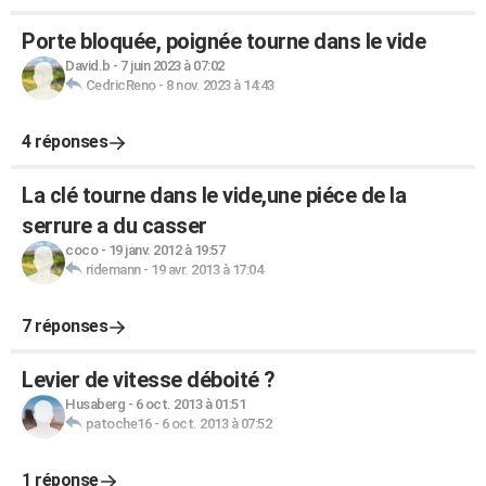
Porte bloquée, poignée tourne dans le vide
David.b
-
7 juin 2023 à 07:02
CedricReno
-
8 nov. 2023 à 14:43
4 réponses
La clé tourne dans le vide,une piéce de la
serrure a du casser
coco
-
19 janv. 2012 à 19:57
ridemann
-
19 avr. 2013 à 17:04
7 réponses
Levier de vitesse déboité ?
Husaberg
-
6 oct. 2013 à 01:51
patoche16
-
6 oct. 2013 à 07:52
1 réponse