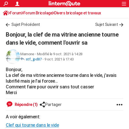
ACTUALITÉS
Forum
Forum Bricolage
Connexion
Divers bricolage et travaux
S'inscrire
Rechercher
Société
Education
Villes
Politique
Faits Divers
Monde
+
SPORT
Sujet Précédent
Sujet Suivant
Football
Cyclisme
Forum
Coupe du monde 2026
Tennis
Rugby
CULTURE
Bonjour, la clef de ma vitrine ancienne tourne
TNT
Cinéma
Musique
Programme TV
Streaming
Sorties cinéma
+
dans le vide, comment l'ouvrir sa
FINANCE
Impôts
Immobilier
Banque
Crédit
Retraite
Epargne
Risques naturels par ville
Assurance
AUTO
Mamone
-
Modifié le 9 oct. 2021 à 14:28
stf_jpd87
-
9 oct. 2021 à 17:43
Réserver un essai
Berlines
Forum auto
Essais
Citadines
SUV
+
HIGH-TECH
Bonjour,
La clef de ma vitrine ancienne tourne dans le vide, j'avais
Meilleur smartphone
Ordinateurs
Guide high-tech
Mobiles
Internet
Jeux vidéo
+
BRICOLAGE
lubrifié mais je l'ai forcee...
Comment faire pour ouvrir sans tout casser
Aménagement intérieur
Cuisine
Jardinage
+
Forum
Extérieur
Salle de bains
Rangement
WEEK-END
Merci
Escapades
Expositions
Week-end nature
Guides de France
Patrimoine
Musées
+
LIFESTYLE
Répondre (1)
Partager
Bien-être
Mode
+
Art de vivre
Loisirs
Modes de vie
SANTE
A voir également:
Guide de la santé
Médicaments
+
Alimentation
Maladies
Sommeil
VOYAGE
Clef qui tourne dans le vide